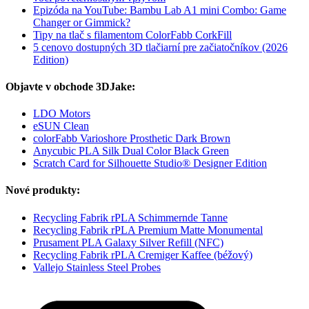
Epizóda na YouTube: Bambu Lab A1 mini Combo: Game
Changer or Gimmick?
Tipy na tlač s filamentom ColorFabb CorkFill
5 cenovo dostupných 3D tlačiarní pre začiatočníkov (2026
Edition)
Objavte v obchode 3DJake:
LDO Motors
eSUN Clean
colorFabb Varioshore Prosthetic Dark Brown
Anycubic PLA Silk Dual Color Black Green
Scratch Card for Silhouette Studio® Designer Edition
Nové produkty:
Recycling Fabrik rPLA Schimmernde Tanne
Recycling Fabrik rPLA Premium Matte Monumental
Prusament PLA Galaxy Silver Refill (NFC)
Recycling Fabrik rPLA Cremiger Kaffee (béžový)
Vallejo Stainless Steel Probes