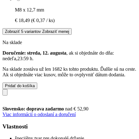
M8 x 12,7 mm
€ 18,49
(€ 0,37 / ks)
Zobraziť 5 variantov
Zobraziť menej
Na sklade
Doručenie: streda, 12. augusta
, ak si objednáte do dňa:
nedeľa,23:59 h
.
Na sklade zostáva už len 1682 ks tohto produktu. Ďalšie sú na ceste.
Ak si objednáte viac kusov, môže to ovplyvniť dátum dodania.
Pridať do košíka
Slovensko: doprava zadarmo
nad € 52,90
Viac informácií o odoslaní a doručení
Vlastnosti
špeciálny tvar pre dokonalé držanie