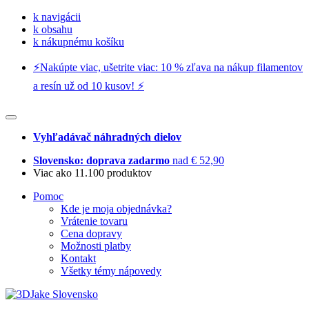
k navigácii
k obsahu
k nákupnému košíku
⚡️Nakúpte viac, ušetrite viac: 10 % zľava na nákup filamentov
a resín už od 10 kusov! ⚡️
Vyhľadávač náhradných dielov
Slovensko: doprava zadarmo
nad € 52,90
Viac ako 11.100 produktov
Pomoc
Kde je moja objednávka?
Vrátenie tovaru
Cena dopravy
Možnosti platby
Kontakt
Všetky témy nápovedy