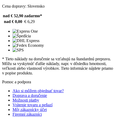
Cena dopravy: Slovensko
nad € 52,90
zadarmo*
nad € 0,00
€ 6,29
* Tieto náklady na doručenie sa vzťahujú na štandardnú prepravu.
Môžu sa vyskytnúť ďalšie náklady, napr. v dôsledku hmotnosti,
veľkosti alebo vlastností výrobkov. Tieto informácie nájdete priamo
v popise produktu.
Pomoc a podpora
Ako si môžem objednať tovar?
Doprava a doručenie
Možnosti platby
Vrátenie tovaru a peňazí
Môj zákaznícky účet
Firemní zákazníci