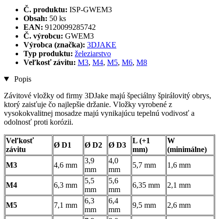
Č. produktu:
ISP-GWEM3
Obsah:
50 ks
EAN:
9120099285742
Č. výrobcu:
GWEM3
Výrobca (značka):
3DJAKE
Typ produktu:
železiarstvo
Veľkosť závitu:
M3
,
M4
,
M5
,
M6
,
M8
Popis
Závitové vložky od firmy 3DJake majú špeciálny špirálovitý obrys,
ktorý zaisťuje čo najlepšie držanie. Vložky vyrobené z
vysokokvalitnej mosadze majú vynikajúcu tepelnú vodivosť a
odolnosť proti korózii.
Veľkosť
L (+1
W
Ø D1
Ø D2
Ø D3
závitu
mm)
(minimálne)
3,9
4,0
M3
4,6 mm
5,7 mm
1,6 mm
mm
mm
5,5
5,6
M4
6,3 mm
6,35 mm
2,1 mm
mm
mm
6,3
6,4
M5
7,1 mm
9,5 mm
2,6 mm
mm
mm