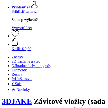
Prihlásiť sa
Prihlásiť sa teraz
Ste tu
prvýkrát?
Vytvoriť účet
Košík
€ 0,00
Značky
3D tlačiarne a viac
Náhradné diely a upgrady
Filamenty
Resiny
Príslušenstvo
⚡ Sale
🔥 Novinky
3DJAKE
Závitové vložky (sada