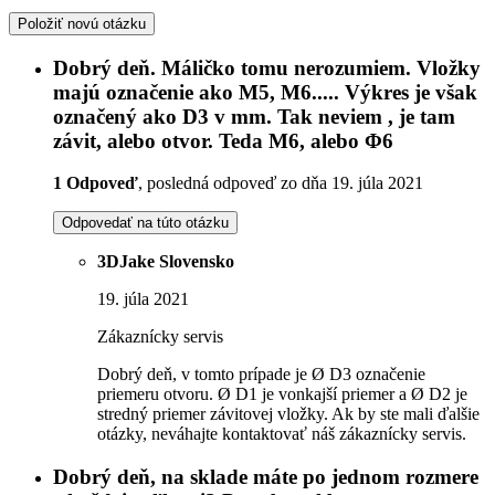
Položiť novú otázku
Dobrý deň. Máličko tomu nerozumiem. Vložky
majú označenie ako M5, M6..... Výkres je však
označený ako D3 v mm. Tak neviem , je tam
závit, alebo otvor. Teda M6, alebo Φ6
1 Odpoveď
, posledná odpoveď zo dňa 19. júla 2021
Odpovedať na túto otázku
3DJake Slovensko
19. júla 2021
Zákaznícky servis
Dobrý deň, v tomto prípade je Ø D3 označenie
priemeru otvoru. Ø D1 je vonkajší priemer a Ø D2 je
stredný priemer závitovej vložky. Ak by ste mali ďalšie
otázky, neváhajte kontaktovať náš zákaznícky servis.
Dobrý deň, na sklade máte po jednom rozmere