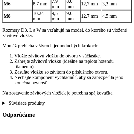
7,9
8,0
M6
8,7 mm
12,7 mm
3,3 mm
mm
mm
10,24
9,5
9,6
M8
12,7 mm
4,5 mm
mm
mm
mm
Rozmery D3, L a W sa vzťahujú na model, do ktorého sú vložené
závitové vložky.
Montáž prebieha v štyroch jednoduchých krokoch:
Vložte závitovú vložku do otvoru v súčiastke.
Zahrejte závitovú vložku (ideálne na teplotu hotendu
filamentu).
Zasuňte vložku so závitom do príslušného otvoru.
Nechajte komponent vychladnúť, aby sa zabezpečila jeho
konečná pevnosť.
Na zostavenie závitových vložiek je potrebná spájkovačka.
Súvisiace produkty
Odporúčame