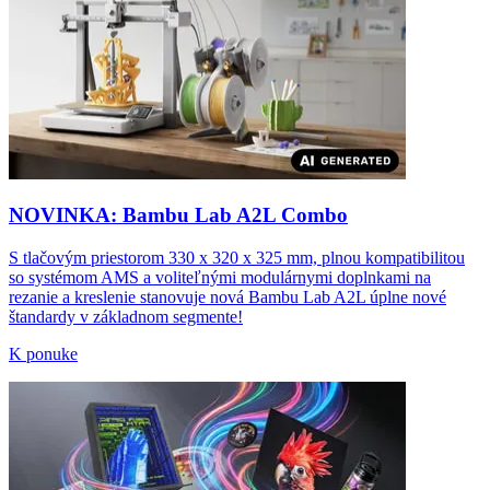
NOVINKA: Bambu Lab A2L Combo
S tlačovým priestorom 330 x 320 x 325 mm, plnou kompatibilitou
so systémom AMS a voliteľnými modulárnymi doplnkami na
rezanie a kreslenie stanovuje nová Bambu Lab A2L úplne nové
štandardy v základnom segmente!
K ponuke