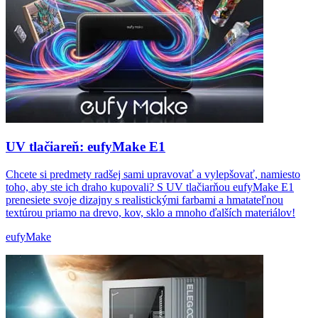
UV tlačiareň: eufyMake E1
Chcete si predmety radšej sami upravovať a vylepšovať, namiesto
toho, aby ste ich draho kupovali? S UV tlačiarňou eufyMake E1
prenesiete svoje dizajny s realistickými farbami a hmatateľnou
textúrou priamo na drevo, kov, sklo a mnoho ďalších materiálov!
eufyMake