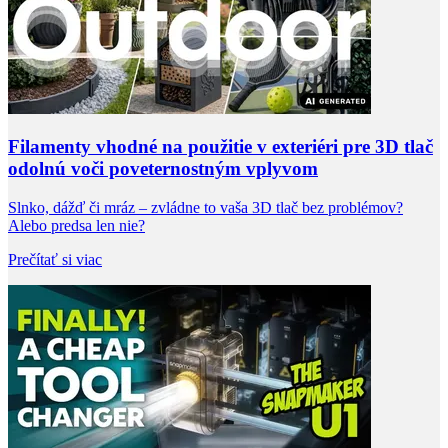
Filamenty vhodné na použitie v exteriéri pre 3D tlač
odolnú voči poveternostným vplyvom
Slnko, dážď či mráz – zvládne to vaša 3D tlač bez problémov?
Alebo predsa len nie?
Prečítať si viac