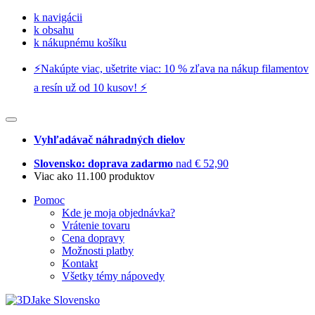
k navigácii
k obsahu
k nákupnému košíku
⚡️Nakúpte viac, ušetrite viac: 10 % zľava na nákup filamentov
a resín už od 10 kusov! ⚡️
Vyhľadávač náhradných dielov
Slovensko: doprava zadarmo
nad € 52,90
Viac ako 11.100 produktov
Pomoc
Kde je moja objednávka?
Vrátenie tovaru
Cena dopravy
Možnosti platby
Kontakt
Všetky témy nápovedy