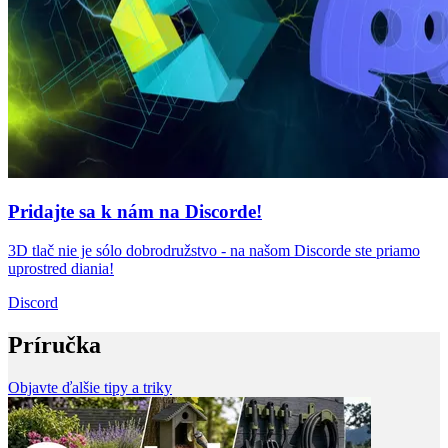
Pridajte sa k nám na Discorde!
3D tlač nie je sólo dobrodružstvo - na našom Discorde ste priamo
uprostred diania!
Discord
Príručka
Objavte ďalšie tipy a triky