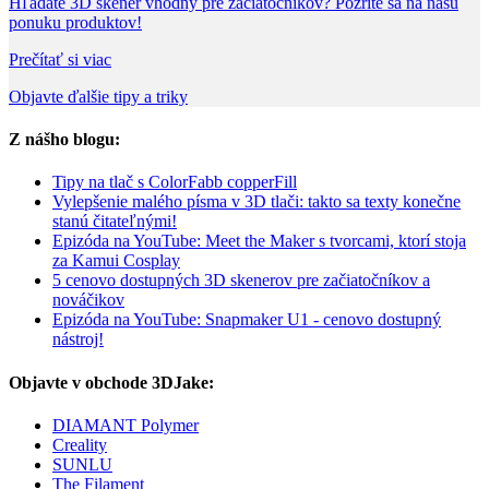
Hľadáte 3D skener vhodný pre začiatočníkov? Pozrite sa na našu
ponuku produktov!
Prečítať si viac
Objavte ďalšie tipy a triky
Z nášho blogu:
Tipy na tlač s ColorFabb copperFill
Vylepšenie malého písma v 3D tlači: takto sa texty konečne
stanú čitateľnými!
Epizóda na YouTube: Meet the Maker s tvorcami, ktorí stoja
za Kamui Cosplay
5 cenovo dostupných 3D skenerov pre začiatočníkov a
nováčikov
Epizóda na YouTube: Snapmaker U1 - cenovo dostupný
nástroj!
Objavte v obchode 3DJake:
DIAMANT Polymer
Creality
SUNLU
The Filament