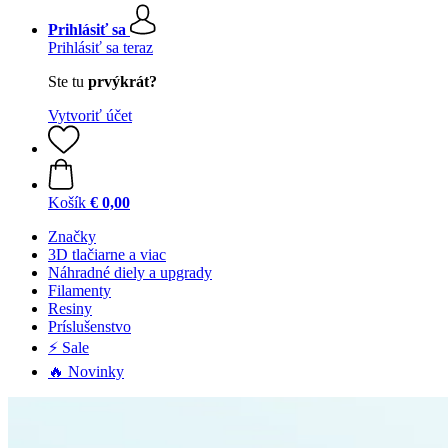
Prihlásiť sa
Prihlásiť sa teraz
Ste tu
prvýkrát?
Vytvoriť účet
Košík
€ 0,00
Značky
3D tlačiarne a viac
Náhradné diely a upgrady
Filamenty
Resiny
Príslušenstvo
⚡ Sale
🔥 Novinky