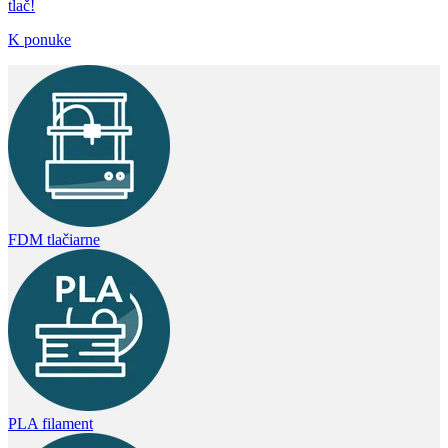
tlač!
K ponuke
FDM tlačiarne
PLA filament