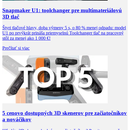
Snapmaker U1: toolchanger pre multimateriálovú
3D tlač
Štyri tlačové hlavy, doba výmeny 5 s, o 80 % menej odpadu: model
U1 po prvýkrát prináša priemyselnú Toolchanger tlač na pracovný
stôl za menej ako 1 000 €!
Prečítať si viac
5 cenovo dostupných 3D skenerov pre začiatočníkov
a nováčikov