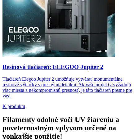
Resinová tlačiareň: ELEGOO Jupiter 2
Tlačiareň Elegoo Jupiter 2 umožňuje vytvárať monumentálne
resinové výtlačky s presnými detailmi. Ak vaše projekty vyžadujú
viac miesta a nekompromisnú presnosť, je táto tlačiareň presne pre
vás!
K produktu
Filamenty odolné voči UV žiareniu a
poveternostným vplyvom určené na
vonkajšie použitie!