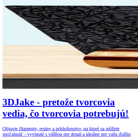
3DJake - pretože tvorcovia
vedia, čo tvorcovia potrebujú!
Objavte filamenty, resiny a príslušenstvo, na ktoré sa môžete
spoľahnúť - vyvinuté s vášňou pre detail a ideálne pre vašu ďalšiu