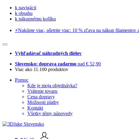
k navigácii
k obsahu
k nákupnému košíku
⚡️Nakúpte viac, ušetrite viac: 10 % zľava na nákup filamentov a
Vyhľadávač náhradných dielov
Slovensko: doprava zadarmo
nad € 52,90
Viac ako 11.100 produktov
Pomoc
Kde je moja objednávka?
Vrátenie tovaru
Cena dopravy
Možnosti platby
Kontakt
Všetky témy nápovedy