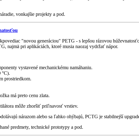
náradie, vonkajšie projekty a pod.
natosťou
akpovediac "novou generáciou" PETG - s lepšou rázovou húževnatosťou
ETG, najmä pri aplikáciách, ktoré musia naozaj vydržať nápor.
komponenty vystavené mechanickému namáhaniu.
 °C).
im prostriedkom.
ložka má preto cenu zlata.
ilátora môže zhoršiť priľnavosť vrstiev.
ré odolávajú nárazom alebo sa ľahko ohýbajú, PCTG je stabilnejší upgr
ané predmety, technické prototypy a pod.