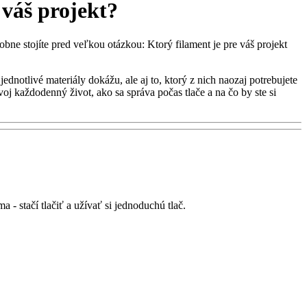
 váš projekt?
obne stojíte pred veľkou otázkou: Ktorý filament je pre váš projekt
notlivé materiály dokážu, ale aj to, ktorý z nich naozaj potrebujete
oj každodenný život, ako sa správa počas tlače a na čo by ste si
- stačí tlačiť a užívať si jednoduchú tlač.