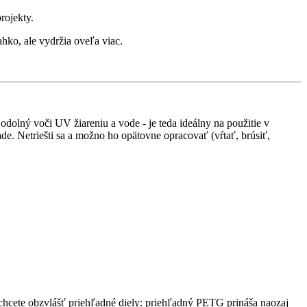
rojekty.
ahko, ale vydržia oveľa viac.
dolný voči UV žiareniu a vode - je teda ideálny na použitie v
ade. Netriešti sa a možno ho opätovne opracovať (vŕtať, brúsiť,
chcete obzvlášť priehľadné diely: priehľadný PETG prináša naozaj