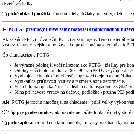
skvelé výsledky.
Typické oblasti použitia:
funkčné diely, držiaky, úchytky, dielenské 
►
PCTG - prémiový univerzálny materiál s mimoriadnou húžev
Ak sa vám PETG už zapáčil, PCTG si zamilujete. Tento materiál je t
vrstiev. Čoraz častejšie sa používa ako profesionálna alternatíva k P
Čo charakterizuje PCTG:
Je výrazne odolnejší voči nárazom ako PETG - ideálny pre 
Odolný voči teplotám do cca 80 - 90 °C (PETG zvyčajne do 70
Vynikajúca chemická odolnosť, napr. voči olejom alebo čistiac
Vynikajúca priľnavosť vrstiev a takmer žiadne deformácie.
Veľmi dobrá optická čírosť - ideálna na transparentné výtlačky.
Silná priľnavosť vrstiev na tlačovej podložke - pružná PEI pod
Ale:
PCTG je trochu náročnejší na chladenie - príliš veľký výkon vent
💡
Tip pre profesionálov:
ak pravidelne tlačíte funkčné diely, kto
Typické aplikácie:
funkčné komponenty, konzoly, mechanicky namáh