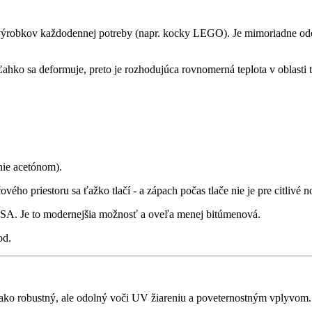
robkov každodennej potreby (napr. kocky LEGO). Je mimoriadne odolný
 Ľahko sa deformuje, preto je rozhodujúca rovnomerná teplota v oblasti
nie acetónom).
ého priestoru sa ťažko tlačí - a zápach počas tlače nie je pre citlivé n
e ASA. Je to modernejšia možnosť a oveľa menej bitúmenová.
od.
nako robustný, ale odolný voči UV žiareniu a poveternostným vplyvom. 