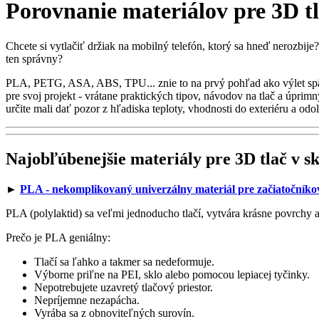
Porovnanie materiálov pre 3D tl
Chcete si vytlačiť držiak na mobilný telefón, ktorý sa hneď nerozbije?
ten správny?
PLA, PETG, ASA, ABS, TPU... znie to na prvý pohľad ako výlet späť na
pre svoj projekt - vrátane praktických tipov, návodov na tlač a úprim
určite mali dať pozor z hľadiska teploty, vhodnosti do exteriéru a odol
Najobľúbenejšie materiály pre 3D tlač v s
►
PLA - nekomplikovaný univerzálny materiál pre začiatočníko
PLA (polylaktid) sa veľmi jednoducho tlačí, vytvára krásne povrchy a
Prečo je PLA geniálny:
Tlačí sa ľahko a takmer sa nedeformuje.
Výborne priľne na PEI, sklo alebo pomocou lepiacej tyčinky.
Nepotrebujete uzavretý tlačový priestor.
Nepríjemne nezapácha.
Vyrába sa z obnoviteľných surovín.