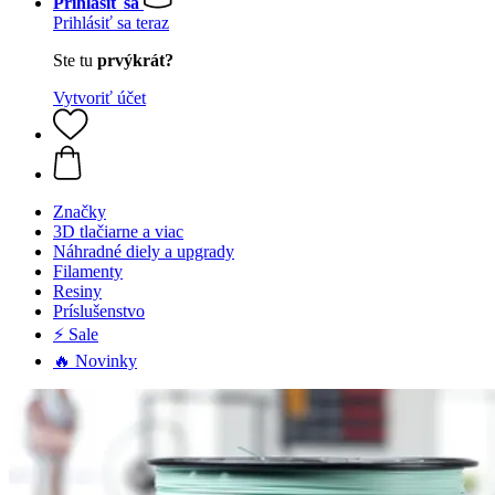
Prihlásiť sa
Prihlásiť sa teraz
Ste tu
prvýkrát?
Vytvoriť účet
Značky
3D tlačiarne a viac
Náhradné diely a upgrady
Filamenty
Resiny
Príslušenstvo
⚡ Sale
🔥 Novinky