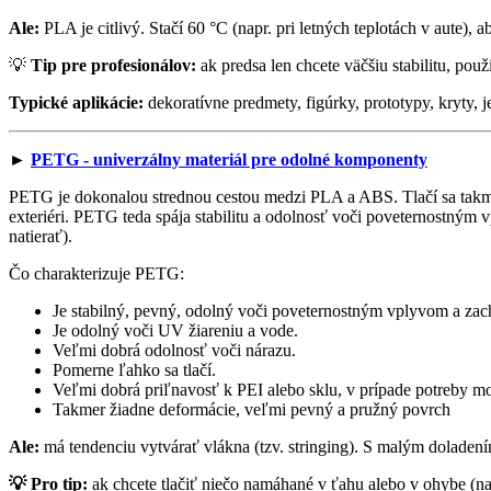
Ale:
PLA je citlivý. Stačí 60 °C (napr. pri letných teplotách v aute),
💡
Tip pre profesionálov:
ak predsa len chcete väčšiu stabilitu, pou
Typické aplikácie:
dekoratívne predmety, figúrky, prototypy, kryty, 
►
PETG - univerzálny materiál pre odolné komponenty
PETG je dokonalou strednou cestou medzi PLA a ABS. Tlačí sa takmer 
exteriéri. PETG teda spája stabilitu a odolnosť voči poveternostným vp
natierať).
Čo charakterizuje PETG:
Je stabilný, pevný, odolný voči poveternostným vplyvom a zach
Je odolný voči UV žiareniu a vode.
Veľmi dobrá odolnosť voči nárazu.
Pomerne ľahko sa tlačí.
Veľmi dobrá priľnavosť k PEI alebo sklu, v prípade potreby mo
Takmer žiadne deformácie, veľmi pevný a pružný povrch
Ale:
má tendenciu vytvárať vlákna (tzv. stringing). S malým doladením
💡 Pro tip:
ak chcete tlačiť niečo namáhané v ťahu alebo v ohybe (n