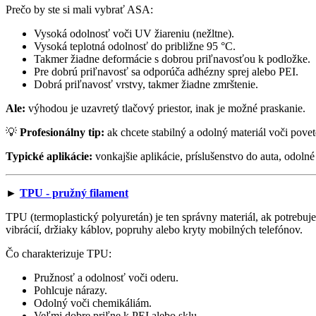
Prečo by ste si mali vybrať ASA:
Vysoká odolnosť voči UV žiareniu (nežltne).
Vysoká teplotná odolnosť do približne 95 °C.
Takmer žiadne deformácie s dobrou priľnavosťou k podložke.
Pre dobrú priľnavosť sa odporúča adhézny sprej alebo PEI.
Dobrá priľnavosť vrstvy, takmer žiadne zmrštenie.
Ale:
výhodou je uzavretý tlačový priestor, inak je možné praskanie.
💡
Profesionálny tip:
ak chcete stabilný a odolný materiál voči pov
Typické aplikácie:
vonkajšie aplikácie, príslušenstvo do auta, odolné
►
TPU - pružný filament
TPU (termoplastický polyuretán) je ten správny materiál, ak potrebuj
vibrácií, držiaky káblov, popruhy alebo kryty mobilných telefónov.
Čo charakterizuje TPU:
Pružnosť a odolnosť voči oderu.
Pohlcuje nárazy.
Odolný voči chemikáliám.
Veľmi dobre priľne k PEI alebo sklu.