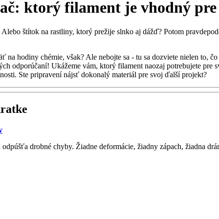
ač: ktorý filament je vhodný pre
 Alebo štítok na rastliny, ktorý prežije slnko aj dážď? Potom pravdepod
 hodiny chémie, však? Ale nebojte sa - tu sa dozviete nielen to, čo jed
ných odporúčaní! Ukážeme vám, ktorý filament naozaj potrebujete pre sv
nosti. Ste pripravení nájsť dokonalý materiál pre svoj ďalší projekt?
kratke
v
 odpúšťa drobné chyby. Žiadne deformácie, žiadny zápach, žiadna dráma 