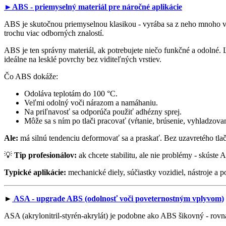
►ABS - priemyselný materiál pre náročné aplikácie
ABS je skutočnou priemyselnou klasikou - vyrába sa z neho mnoho vý
trochu viac odborných znalostí.
ABS je ten správny materiál, ak potrebujete niečo funkčné a odolné.
ideálne na lesklé povrchy bez viditeľných vrstiev.
Čo ABS dokáže:
Odoláva teplotám do 100 °C.
Veľmi odolný voči nárazom a namáhaniu.
Na priľnavosť sa odporúča použiť adhézny sprej.
Môže sa s ním po tlači pracovať (vŕtanie, brúsenie, vyhladzova
Ale:
má silnú tendenciu deformovať sa a praskať. Bez uzavretého tlačov
💡
Tip profesionálov:
ak chcete stabilitu, ale nie problémy - skúst
Typické aplikácie:
mechanické diely, súčiastky vozidiel, nástroje a p
►
ASA - upgrade ABS (odolnosť voči poveternostným vplyvom)
ASA (akrylonitril-styrén-akrylát) je podobne ako ABS šikovný - rov