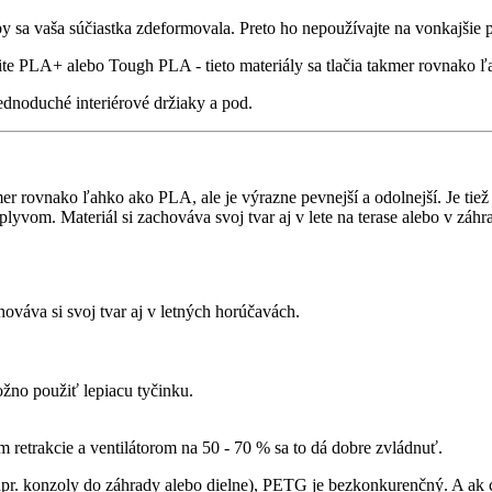
 aby sa vaša súčiastka zdeformovala. Preto ho nepoužívajte na vonkajšie p
žite PLA+ alebo Tough PLA - tieto materiály sa tlačia takmer rovnako ľ
jednoduché interiérové držiaky a pod.
rovnako ľahko ako PLA, ale je výrazne pevnejší a odolnejší. Je tiež o
lyvom. Materiál si zachováva svoj tvar aj v lete na terase alebo v záhr
ováva si svoj tvar aj v letných horúčavách.
žno použiť lepiacu tyčinku.
 retrakcie a ventilátorom na 50 - 70 % sa to dá dobre zvládnuť.
apr. konzoly do záhrady alebo dielne), PETG je bezkonkurenčný. A ak 