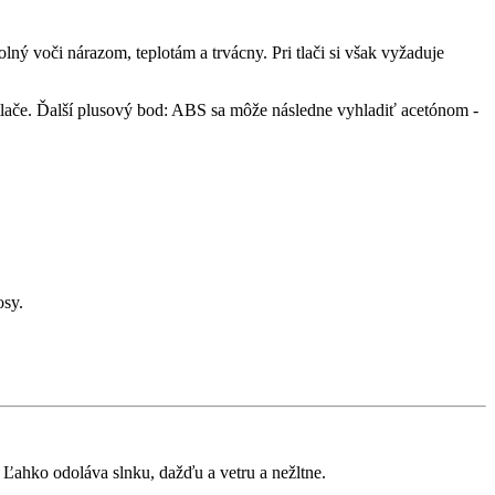
 voči nárazom, teplotám a trvácny. Pri tlači si však vyžaduje
 tlače. Ďalší plusový bod: ABS sa môže následne vyhladiť acetónom -
osy.
Ľahko odoláva slnku, dažďu a vetru a nežltne.