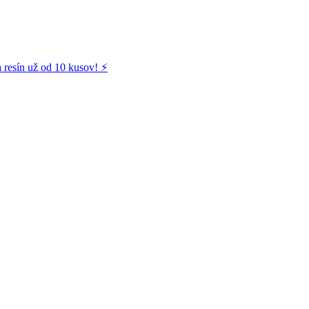
 resín už od 10 kusov! ⚡️