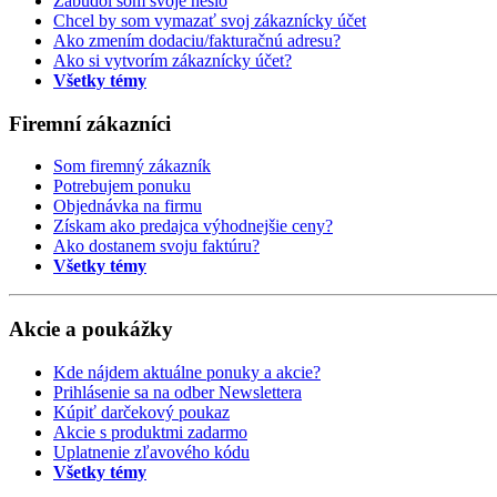
Zabudol som svoje heslo
Chcel by som vymazať svoj zákaznícky účet
Ako zmením dodaciu/fakturačnú adresu?
Ako si vytvorím zákaznícky účet?
Všetky témy
Firemní zákazníci
Som firemný zákazník
Potrebujem ponuku
Objednávka na firmu
Získam ako predajca výhodnejšie ceny?
Ako dostanem svoju faktúru?
Všetky témy
Akcie a poukážky
Kde nájdem aktuálne ponuky a akcie?
Prihlásenie sa na odber Newslettera
Kúpiť darčekový poukaz
Akcie s produktmi zadarmo
Uplatnenie zľavového kódu
Všetky témy