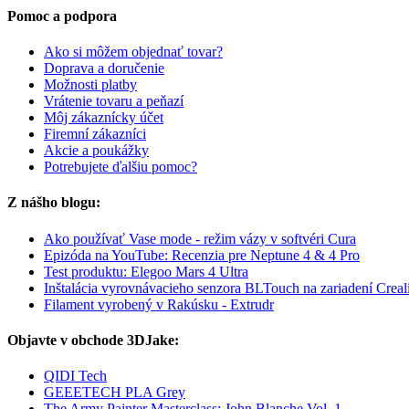
Pomoc a podpora
Ako si môžem objednať tovar?
Doprava a doručenie
Možnosti platby
Vrátenie tovaru a peňazí
Môj zákaznícky účet
Firemní zákazníci
Akcie a poukážky
Potrebujete ďalšiu pomoc?
Z nášho blogu:
Ako používať Vase mode - režim vázy v softvéri Cura
Epizóda na YouTube: Recenzia pre Neptune 4 & 4 Pro
Test produktu: Elegoo Mars 4 Ultra
Inštalácia vyrovnávacieho senzora BLTouch na zariadení Creal
Filament vyrobený v Rakúsku - Extrudr
Objavte v obchode 3DJake:
QIDI Tech
GEEETECH PLA Grey
The Army Painter Masterclass: John Blanche Vol. 1