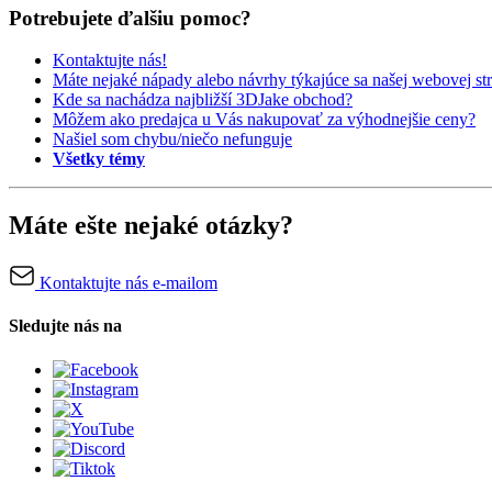
Potrebujete ďalšiu pomoc?
Kontaktujte nás!
Máte nejaké nápady alebo návrhy týkajúce sa našej webovej st
Kde sa nachádza najbližší 3DJake obchod?
Môžem ako predajca u Vás nakupovať za výhodnejšie ceny?
Našiel som chybu/niečo nefunguje
Všetky témy
Máte ešte nejaké otázky?
Kontaktujte nás e-mailom
Sledujte nás na