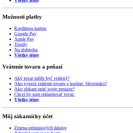
Všetky témy
Možnosti platby
Kreditnou kartou
Google Pay
Apple Pay
Trustly
Na dobierku
Všetky témy
Vrátenie tovaru a peňazí
Aký tovar môže byť vrátený?
Ako vyzerá vrátenie tovaru v krajine: Slovensko?
Ako získam späť svoje peniaze?
Chcel by som reklamovať tovar.
Všetky témy
Môj zákaznícky účet
Zmena prístupových údajov