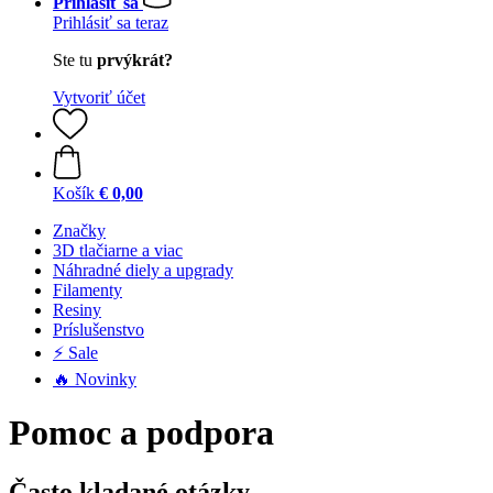
Prihlásiť sa
Prihlásiť sa teraz
Ste tu
prvýkrát?
Vytvoriť účet
Košík
€ 0,00
Značky
3D tlačiarne a viac
Náhradné diely a upgrady
Filamenty
Resiny
Príslušenstvo
⚡ Sale
🔥 Novinky
Pomoc a podpora
Často kladané otázky