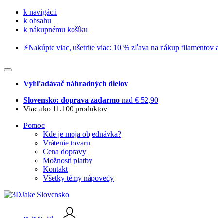
k navigácii
k obsahu
k nákupnému košíku
⚡️Nakúpte viac, ušetrite viac: 10 % zľava na nákup filamentov a
Vyhľadávač náhradných dielov
Slovensko: doprava zadarmo
nad € 52,90
Viac ako 11.100 produktov
Pomoc
Kde je moja objednávka?
Vrátenie tovaru
Cena dopravy
Možnosti platby
Kontakt
Všetky témy nápovedy