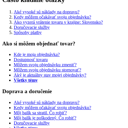
Aké vysoké sú náklady na dopravu?
Kedy môžem očakávať svoju objednávku?
Ako vyzerá vrátenie tovaru v krajine: Slovensko?
Doručovacie služby
Spôsoby platby
Ako si môžem objednať tovar?
Kde je moja objednávka?
Dostupnosť tovaru
Môžem svoju objednávku zmeniť?
Môžem svoju objednávku stornovať?
Aký je aktuálny stav mojej objednávky?
Všetky témy
Doprava a doručenie
Aké vysoké sú náklady na dopravu?
Kedy môžem očakávať svoju objednávku?
Môj balík sa stratil. Čo robiť?
Môj balík je poškodený. Čo robiť?
Doručovacie služby