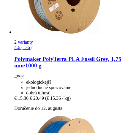
2 varianty
4.6 (136)
Polymaker
PolyTerra PLA Fossil Grey, 1,75
mm/1000 g
-25%
ekologickejší
jednoduché spracovanie
dobrá tuhosť
€ 15,36
€ 20,49
(€ 15,36 / kg)
Doručenie do 12. augusta