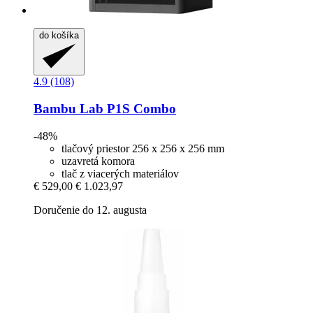
do košíka
4.9 (108)
Bambu Lab
P1S Combo
-48%
tlačový priestor 256 x 256 x 256 mm
uzavretá komora
tlač z viacerých materiálov
€ 529,00
€ 1.023,97
Doručenie do 12. augusta