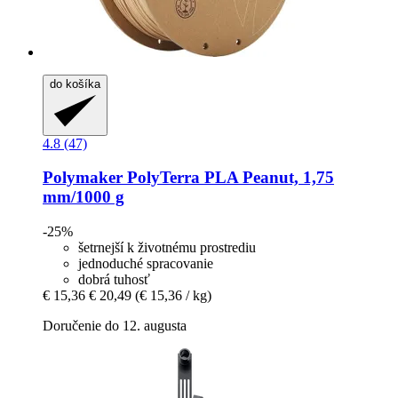
do košíka
4.8 (47)
Polymaker
PolyTerra PLA Peanut, 1,75
mm/1000 g
-25%
šetrnejší k životnému prostrediu
jednoduché spracovanie
dobrá tuhosť
€ 15,36
€ 20,49
(€ 15,36 / kg)
Doručenie do 12. augusta