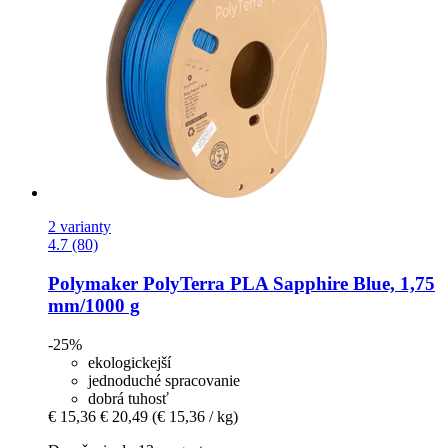
2 varianty
4.7 (80)
Polymaker
PolyTerra PLA Sapphire Blue, 1,75
mm/1000 g
-25%
ekologickejší
jednoduché spracovanie
dobrá tuhosť
€ 15,36
€ 20,49
(€ 15,36 / kg)