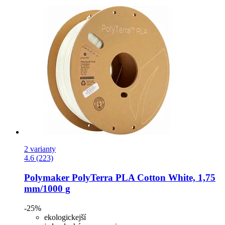
2 varianty
4.6 (223)
Polymaker
PolyTerra PLA Cotton White, 1,75
mm/1000 g
-25%
ekologickejší