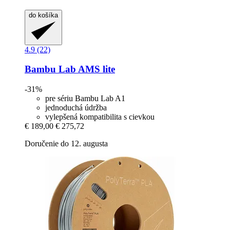
do košíka
4.9 (22)
Bambu Lab
AMS lite
-31%
pre sériu Bambu Lab A1
jednoduchá údržba
vylepšená kompatibilita s cievkou
€ 189,00
€ 275,72
Doručenie do 12. augusta