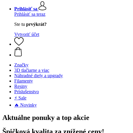
Prihlásiť sa
Prihlásiť sa teraz
Ste tu
prvýkrát?
Vytvoriť účet
Značky
3D tlačiarne a viac
Náhradné diely a upgrady
Filamenty
Resiny
Príslušenstvo
⚡ Sale
🔥 Novinky
Aktuálne ponuky a top akcie
Špičková kvalita za znížené ceny!