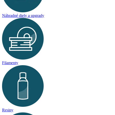
Náhradné diely a upgrady
Filamenty
Resiny