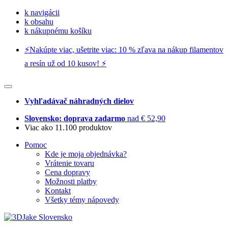
k navigácii
k obsahu
k nákupnému košíku
⚡️Nakúpte viac, ušetrite viac: 10 % zľava na nákup filamentov
a resín už od 10 kusov! ⚡️
Vyhľadávač náhradných dielov
Slovensko: doprava zadarmo
nad € 52,90
Viac ako 11.100 produktov
Pomoc
Kde je moja objednávka?
Vrátenie tovaru
Cena dopravy
Možnosti platby
Kontakt
Všetky témy nápovedy