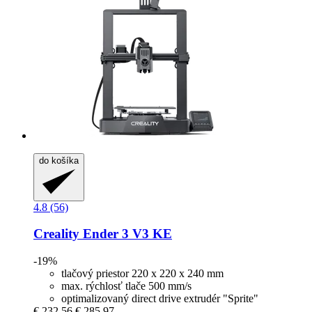
do košíka
4.8 (56)
Creality
Ender 3 V3 KE
-19%
tlačový priestor 220 x 220 x 240 mm
max. rýchlosť tlače 500 mm/s
optimalizovaný direct drive extrudér "Sprite"
€ 232,56
€ 285,97