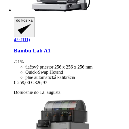
do košíka
4.9 (111)
Bambu Lab
A1
-21%
tlačový priestor 256 x 256 x 256 mm
Quick-Swap Hotend
plne automatická kalibrácia
€ 259,00
€ 326,97
Doručenie do 12. augusta