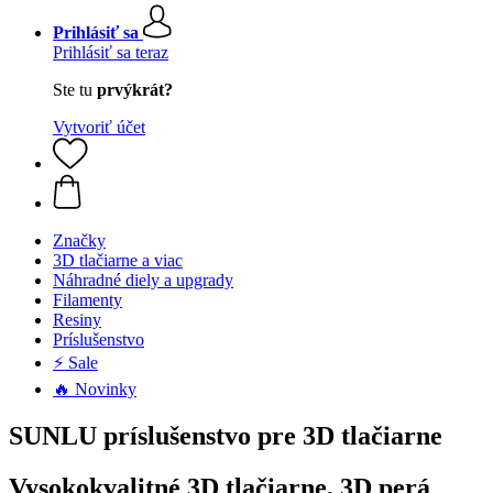
Prihlásiť sa
Prihlásiť sa teraz
Ste tu
prvýkrát?
Vytvoriť účet
Značky
3D tlačiarne a viac
Náhradné diely a upgrady
Filamenty
Resiny
Príslušenstvo
⚡ Sale
🔥 Novinky
SUNLU príslušenstvo pre 3D tlačiarne
Vysokokvalitné 3D tlačiarne, 3D perá