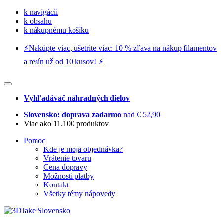
k navigácii
k obsahu
k nákupnému košíku
⚡️Nakúpte viac, ušetrite viac: 10 % zľava na nákup filamentov
a resín už od 10 kusov! ⚡️
Vyhľadávač náhradných dielov
Slovensko: doprava zadarmo
nad € 52,90
Viac ako 11.100 produktov
Pomoc
Kde je moja objednávka?
Vrátenie tovaru
Cena dopravy
Možnosti platby
Kontakt
Všetky témy nápovedy