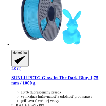
do košíka
5.0 (1)
SUNLU
PETG Glow In The Dark Blue, 1,75
mm / 1000 g
10 % fluorescenčný prášok
vynikajúca húževnatosť a odolnosť proti nárazu
priľnavosť vrchnej vrstvy
€ 18,49
(€ 18,49 / kg)