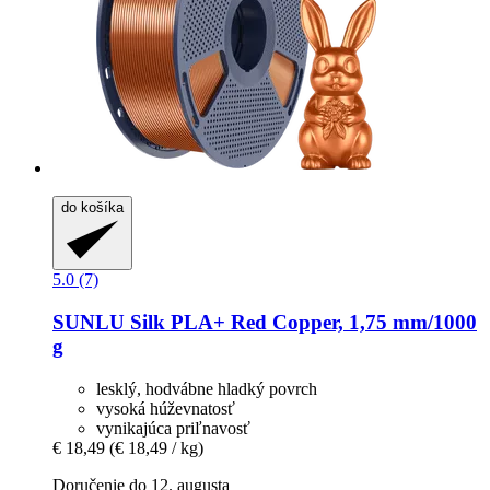
do košíka
5.0 (7)
SUNLU
Silk PLA+ Red Copper, 1,75 mm/1000
g
lesklý, hodvábne hladký povrch
vysoká húževnatosť
vynikajúca priľnavosť
€ 18,49
(€ 18,49 / kg)
Doručenie do 12. augusta