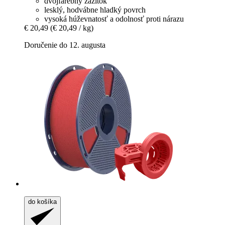
dvojfarebný zážitok
lesklý, hodvábne hladký povrch
vysoká húževnatosť a odolnosť proti nárazu
€ 20,49
(€ 20,49 / kg)
Doručenie do 12. augusta
do košíka