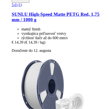
5.0 (1)
SUNLU
High-​Speed Matte PETG Red, 1,75
mm / 1000 g
matný finish
vynikajúca priľnavosť vrstvy
rýchlosť tlače až do 600 mm/s
€ 14,39
(€ 14,39 / kg)
Doručenie do 12. augusta