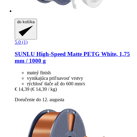
do košíka
5.0 (1)
SUNLU
High-​Speed Matte PETG White, 1,75
mm / 1000 g
matný finish
vynikajúca priľnavosť vrstvy
rýchlosť tlače až do 600 mm/s
€ 14,39
(€ 14,39 / kg)
Doručenie do 12. augusta