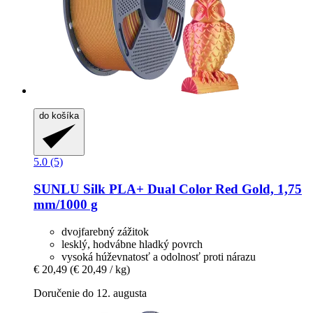
do košíka
5.0 (5)
SUNLU
Silk PLA+ Dual Color Red Gold, 1,75
mm/1000 g
dvojfarebný zážitok
lesklý, hodvábne hladký povrch
vysoká húževnatosť a odolnosť proti nárazu
€ 20,49
(€ 20,49 / kg)
Doručenie do 12. augusta