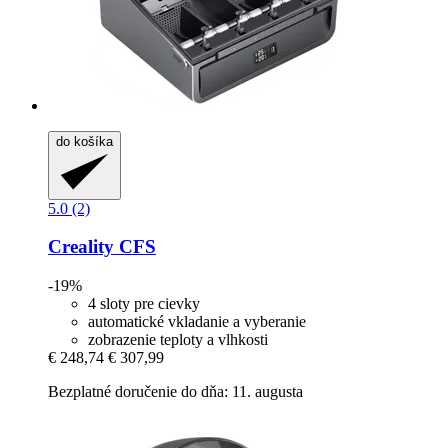
do košíka
5.0 (2)
Creality
CFS
-19%
4 sloty pre cievky
automatické vkladanie a vyberanie
zobrazenie teploty a vlhkosti
€ 248,74
€ 307,99
Bezplatné doručenie do dňa: 11. augusta