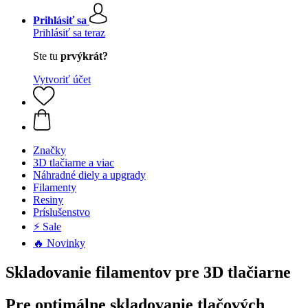
Prihlásiť sa
Prihlásiť sa teraz
Ste tu
prvýkrát?
Vytvoriť účet
Značky
3D tlačiarne a viac
Náhradné diely a upgrady
Filamenty
Resiny
Príslušenstvo
⚡ Sale
🔥 Novinky
Skladovanie filamentov pre 3D tlačiarne
Pre optimálne skladovanie tlačových