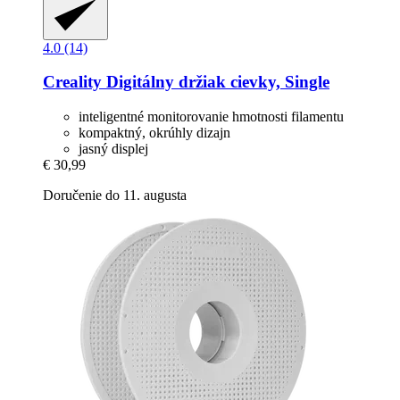
4.0 (14)
Creality
Digitálny držiak cievky, Single
inteligentné monitorovanie hmotnosti filamentu
kompaktný, okrúhly dizajn
jasný displej
€ 30,99
Doručenie do 11. augusta