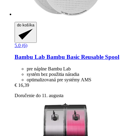
do košíka
5.0 (6)
Bambu Lab
Bambu Basic Reusable Spool
pre náplne Bambu Lab
systém bez použitia náradia
optimalizovaná pre systémy AMS
€ 16,39
Doručenie do 11. augusta