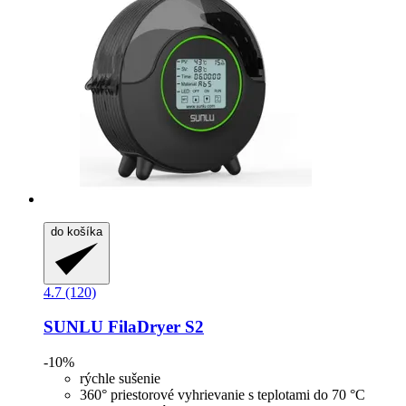
do košíka
4.7 (120)
SUNLU
FilaDryer S2
-10%
rýchle sušenie
360° priestorové vyhrievanie s teplotami do 70 °C