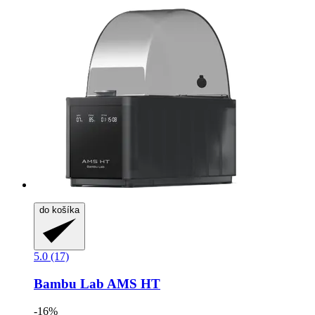
do košíka
5.0 (17)
Bambu Lab
AMS HT
-16%