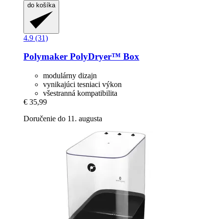
do košíka
4.9 (31)
Polymaker
PolyDryer™ Box
modulárny dizajn
vynikajúci tesniaci výkon
všestranná kompatibilita
€ 35,99
Doručenie do 11. augusta