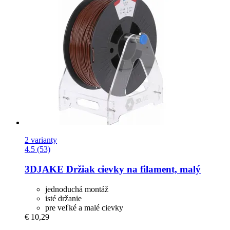
2 varianty
4.5 (53)
3DJAKE
Držiak cievky na filament, malý
jednoduchá montáž
isté držanie
pre veľké a malé cievky
€ 10,29