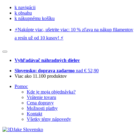
k navigácii
k obsahu
k nákupnému košíku
⚡️Nakúpte viac, ušetrite viac: 10 % zľava na nákup filamentov
a resín už od 10 kusov! ⚡️
Vyhľadávač náhradných dielov
Slovensko: doprava zadarmo
nad € 52,90
Viac ako 11.100 produktov
Pomoc
Kde je moja objednávka?
Vrátenie tovaru
Cena dopravy
Možnosti platby
Kontakt
Všetky témy nápovedy