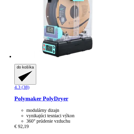
do košíka
4.3 (38)
Polymaker
PolyDryer
modulárny dizajn
vynikajúci tesniaci výkon
360° prúdenie vzduchu
€ 92,19