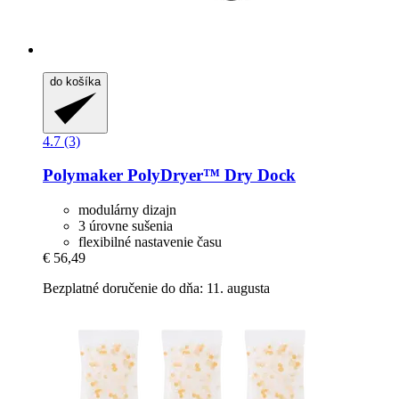
do košíka
4.7 (3)
Polymaker
PolyDryer™ Dry Dock
modulárny dizajn
3 úrovne sušenia
flexibilné nastavenie času
€ 56,49
Bezplatné doručenie do dňa: 11. augusta