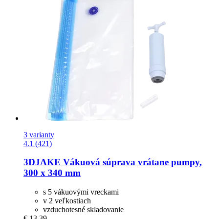
3 varianty
4.1 (421)
3DJAKE
Vákuová súprava vrátane pumpy,
300 x 340 mm
s 5 vákuovými vreckami
v 2 veľkostiach
vzduchotesné skladovanie
€ 13,39