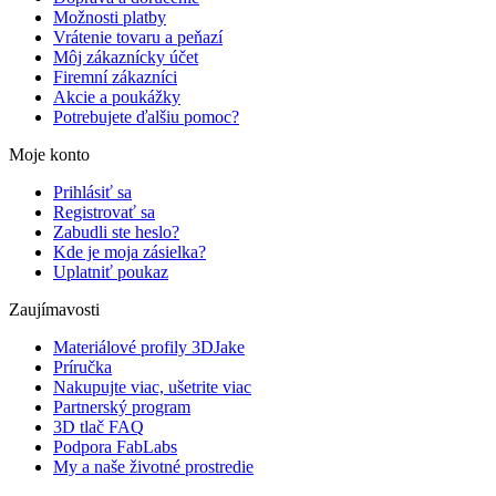
Možnosti platby
Vrátenie tovaru a peňazí
Môj zákaznícky účet
Firemní zákazníci
Akcie a poukážky
Potrebujete ďalšiu pomoc?
Moje konto
Prihlásiť sa
Registrovať sa
Zabudli ste heslo?
Kde je moja zásielka?
Uplatniť poukaz
Zaujímavosti
Materiálové profily 3DJake
Príručka
Nakupujte viac, ušetrite viac
Partnerský program
3D tlač FAQ
Podpora FabLabs
My a naše životné prostredie