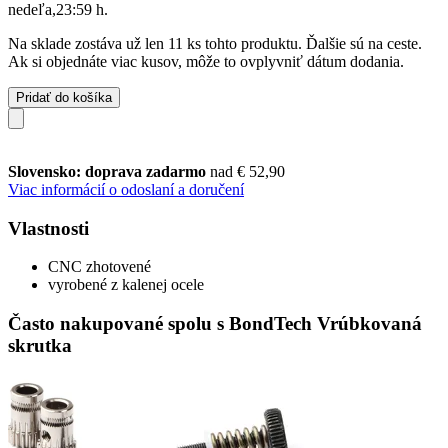
nedeľa,23:59 h
.
Na sklade zostáva už len 11 ks tohto produktu. Ďalšie sú na ceste.
Ak si objednáte viac kusov, môže to ovplyvniť dátum dodania.
Pridať do košíka
Slovensko: doprava zadarmo
nad € 52,90
Viac informácií o odoslaní a doručení
Vlastnosti
CNC zhotovené
vyrobené z kalenej ocele
Často nakupované spolu s BondTech Vrúbkovaná
skrutka