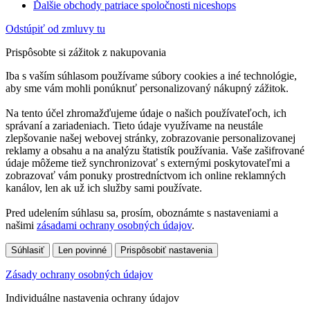
Ďalšie obchody patriace spoločnosti niceshops
Odstúpiť od zmluvy tu
Prispôsobte si zážitok z nakupovania
Iba s vaším súhlasom používame súbory cookies a iné technológie,
aby sme vám mohli ponúknuť personalizovaný nákupný zážitok.
Na tento účel zhromažďujeme údaje o našich používateľoch, ich
správaní a zariadeniach. Tieto údaje využívame na neustále
zlepšovanie našej webovej stránky, zobrazovanie personalizovanej
reklamy a obsahu a na analýzu štatistík používania. Vaše zašifrované
údaje môžeme tiež synchronizovať s externými poskytovateľmi a
zobrazovať vám ponuky prostredníctvom ich online reklamných
kanálov, len ak už ich služby sami používate.
Pred udelením súhlasu sa, prosím, oboznámte s nastaveniami a
našimi
zásadami ochrany osobných údajov
.
Súhlasiť
Len povinné
Prispôsobiť nastavenia
Zásady ochrany osobných údajov
Individuálne nastavenia ochrany údajov