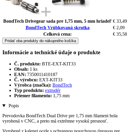
BondTech Drivegear sada pre 1,75 mm, 5 mm hriadeľ
€ 33,49
BondTech Vrúbkovaná skrutka
€ 2,09
Celková cena:
€ 35,58
Pridať oba produkty do nákupného košíka
Informácie a technické údaje o produkte
Č. produktu:
BTE-EXT-KIT33
Obsah:
1 ks
EAN:
7350011410187
Č. výrobcu:
EXT-KIT33
Výrobca (značka):
BondTech
Typ produktu:
extrudér
Priemer filamentu:
1,75 mm
Popis
Prevodovka BondTech Dual Drive pre 1,75 mm filament bola
vyrobená v CNC, a preto má extrémne vysokú presnosť.
Vyrobené z kalenej ocele s ochrannou povrchovou úpravou pre