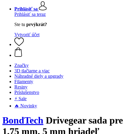
Prihlásiť sa
Prihlásiť sa teraz
Ste tu
prvýkrát?
Vytvoriť účet
Značky
3D tlačiarne a viac
Náhradné diely a upgrady
Filamenty
Resiny
Príslušenstvo
⚡ Sale
🔥 Novinky
BondTech
Drivegear sada pre
1,75 mm, 5 mm hriadeľ