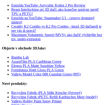
Epizóda YouTube: Anycubic Kobra 2 Pro Review
Beam Interlocking pri 3D tlači: ako konečne správne spojiť
TPU a PETG!
Epizóda na YouTube: Snapmaker U1 - cenovo dostupný
nástroj!
Creality K2 Combo vs K2 Pro Combo - ktorá 3D tlačiareň je
pre vás tá pravá?
Maximum Volumetric Speed (MVS): ako tlačiť rýchlejšie bez
tzv. under-extrusion
Objavte v obchode 3DJake:
Bambu Lab
AzureFilm PLA Caribbean Green
Elegoo PLA Matte Sunshine Yellow
Formfutura High Gloss PLA Green
Vallejo Model Color 088 Gunship Green (895)
Nové produkty:
Recycling Fabrik rPLA Süße Kirsche (červený)
Recycling Fabrik rPETG Refill Karibisches Meer (modrý)
Vallejo Hobby Paint Spray Primer