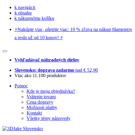
k navigácii
k obsahu
k nákupnému košíku
⚡️Nakúpte viac, ušetrite viac: 10 % zľava na nákup filamentov
a resín už od 10 kusov! ⚡️
Vyhľadávač náhradných dielov
Slovensko: doprava zadarmo
nad € 52,90
Viac ako 11.100 produktov
Pomoc
Kde je moja objednávka?
Vrátenie tovaru
Cena dopravy
Možnosti platby
Kontakt
Všetky témy nápovedy