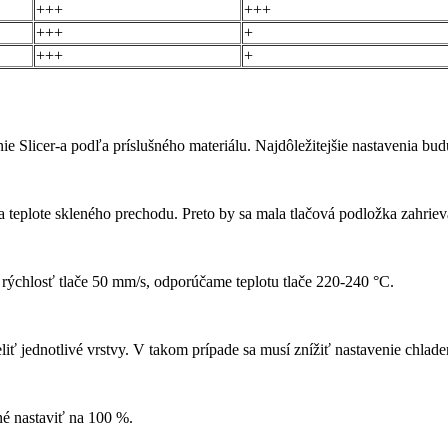
+++
+++
+++
+
+++
+
ie Slicer-a podľa príslušného materiálu. Najdôležitejšie nastavenia bud
ť sa teplote skleného prechodu. Preto by sa mala tlačová podložka zahrie
 rýchlosť tlače 50 mm/s, odporúčame teplotu tlače 220-240 °C.
iť jednotlivé vrstvy. V takom prípade sa musí znížiť nastavenie chlade
né nastaviť na 100 %.