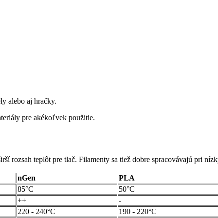
ly alebo aj hračky.
eriály pre akékoľvek použitie.
irší rozsah teplôt pre tlač. Filamenty sa tiež dobre spracovávajú pri níz
nGen
PLA
85°C
50°C
++
-
220 - 240°C
190 - 220°C