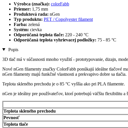
Výrobca (značka):
colorFabb
Priemer:
1,75 mm
Produktová rada:
nGen
Typ produktu:
PET / Copolyester filament
Farba:
zelená
Systém:
cievka
Odporúčaná teplota tlače:
220 - 240 °C
Odporúčaná teplota vyhrievacej podložky:
75 - 85 °C
Popis
3D tlač má v súčasnosti mnoho využití - prototypovanie, dizajn, mode
Nové nGen filamenty značky ColorFabb ponúkajú ideálne tlačové mat
nGen filamenty majú funkčné vlastnosti a prekvapivo dobre sa tlačia.
Teplota skleného prechodu je o 85 °C vyššia ako pri PLA filamente.
nGen je ideálny pre používateľov, ktorí potrebujú väčšiu flexibilitu a š
Teplota skleného prechodu
Pevnosť
Teplota tlače