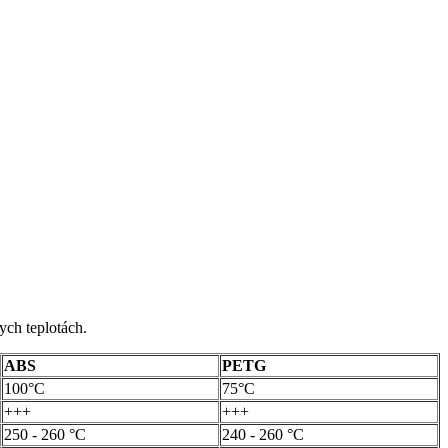
kych teplotách.
ABS
PETG
100°C
75°C
+++
+++
250 - 260 °C
240 - 260 °C