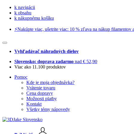
k navigácii
k obsahu
k nákupnému košíku
⚡️Nakúpte viac, ušetrite viac: 10 % zľava na nákup filamentov a
Vyhľadávač náhradných dielov
Slovensko: doprava zadarmo
nad € 52,90
Viac ako 11.100 produktov
Pomoc
Kde je moja objednávka?
Vrátenie tovaru
Cena dopravy
Možnosti platby
Kontakt
Všetky témy nápovedy