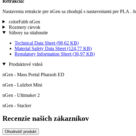
Retrakcia:
Nastavenia retrakcie pre nGen sa zhodujú s nastaveniami pre PLA . Je
colorFabb nGen
Rozmery cievok
Súbory na stiahnutie
Technical Data Sheet
(98,62 KB)
Material Safety Data Sheet
(124,77 KB)
Regulatory Information Sheet
(36,97 KB)
Produktové videá
nGen - Mass Portal Pharaoh ED
nGen - Lulzbot Mini
nGen - Ultimaker 2
nGen - Stacker
Recenzie našich zákazníkov
Ohodnotiť produkt