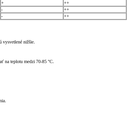
+
++
-
++
-
++
ú vysvetlené nižšie.
vať na teplotu medzi 70-85 °C.
nia.