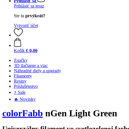
Prihlásiť sa
Prihlásiť sa teraz
Ste tu
prvýkrát?
Vytvoriť účet
Košík
€ 0,00
Značky
3D tlačiarne a viac
Náhradné diely a upgrady
Filamenty
Resiny
Príslušenstvo
⚡ Sale
🔥 Novinky
colorFabb
nGen Light Green
Univerzálny filament vo svetlozelenej farb