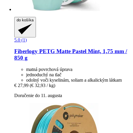
do košíka
5.0 (1)
Fiberlogy
PETG Matte Pastel Mint, 1,75 mm /
850 g
matná povrchová úprava
jednoduchý na tlač
odolný voči kyselinám, soliam a alkalickým látkam
€ 27,99
(€ 32,93 / kg)
Doručenie do 11. augusta