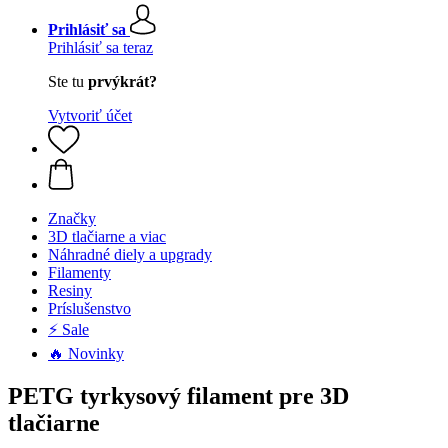
Prihlásiť sa
Prihlásiť sa teraz
Ste tu
prvýkrát?
Vytvoriť účet
Značky
3D tlačiarne a viac
Náhradné diely a upgrady
Filamenty
Resiny
Príslušenstvo
⚡ Sale
🔥 Novinky
PETG tyrkysový filament pre 3D
tlačiarne