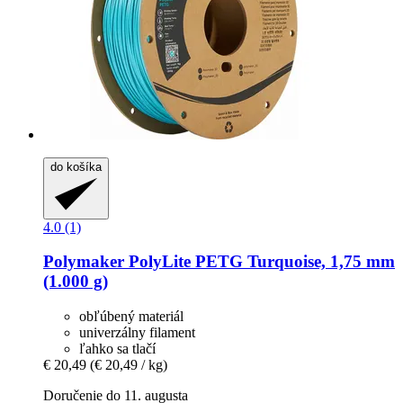
do košíka
4.0 (1)
Polymaker
PolyLite PETG Turquoise, 1,75 mm
(1.000 g)
obľúbený materiál
univerzálny filament
ľahko sa tlačí
€ 20,49
(€ 20,49 / kg)
Doručenie do 11. augusta