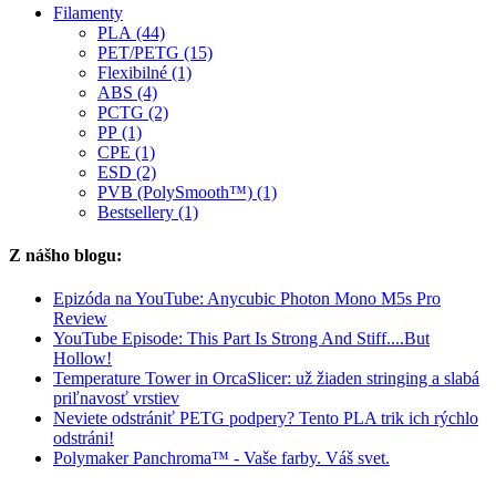
Filamenty
PLA (44)
PET/PETG (15)
Flexibilné (1)
ABS (4)
PCTG (2)
PP (1)
CPE (1)
ESD (2)
PVB (PolySmooth™) (1)
Bestsellery (1)
Z nášho blogu:
Epizóda na YouTube: Anycubic Photon Mono M5s Pro
Review
YouTube Episode: This Part Is Strong And Stiff....But
Hollow!
Temperature Tower in OrcaSlicer: už žiaden stringing a slabá
priľnavosť vrstiev
Neviete odstrániť PETG podpery? Tento PLA trik ich rýchlo
odstráni!
Polymaker Panchroma™ - Vaše farby. Váš svet.