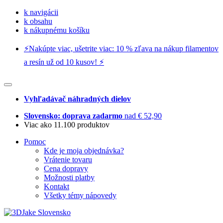
k navigácii
k obsahu
k nákupnému košíku
⚡️Nakúpte viac, ušetrite viac: 10 % zľava na nákup filamentov
a resín už od 10 kusov! ⚡️
Vyhľadávač náhradných dielov
Slovensko: doprava zadarmo
nad € 52,90
Viac ako 11.100 produktov
Pomoc
Kde je moja objednávka?
Vrátenie tovaru
Cena dopravy
Možnosti platby
Kontakt
Všetky témy nápovedy