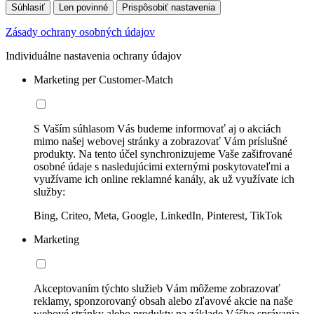
Súhlasiť
Len povinné
Prispôsobiť nastavenia
Zásady ochrany osobných údajov
Individuálne nastavenia ochrany údajov
Marketing per Customer-Match
S Vaším súhlasom Vás budeme informovať aj o akciách
mimo našej webovej stránky a zobrazovať Vám príslušné
produkty. Na tento účel synchronizujeme Vaše zašifrované
osobné údaje s nasledujúcimi externými poskytovateľmi a
využívame ich online reklamné kanály, ak už využívate ich
služby:
Bing, Criteo, Meta, Google, LinkedIn, Pinterest, TikTok
Marketing
Akceptovaním týchto služieb Vám môžeme zobrazovať
reklamy, sponzorovaný obsah alebo zľavové akcie na naše
webové stránky alebo produkty na základe Vášho správania