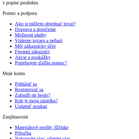
v popise produktu.
Pomoc a podpora
Ako si môžem objednať tovar?
Doprava a doručenie
Možnosti platby
Vrátenie tovaru a peňazí
Môj zákaznícky účet
Firemní zákazníci
Akcie a poukážky
Potrebujete ďalšiu pomoc?
Moje konto
Prihlásiť sa
Registrovať sa
Zabudli ste heslo?
Kde je moja zásielka?
Uplatniť poukaz
Zaujímavosti
Materiálové profily 3DJake
Príručka
Nakupujte viac, ušetrite viac