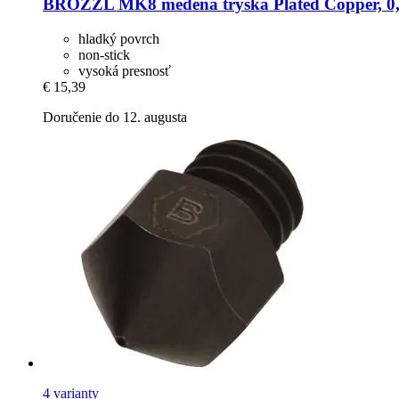
BROZZL
MK8 medená tryska Plated Copper, 
hladký povrch
non-stick
vysoká presnosť
€ 15,39
Doručenie do 12. augusta
4 varianty