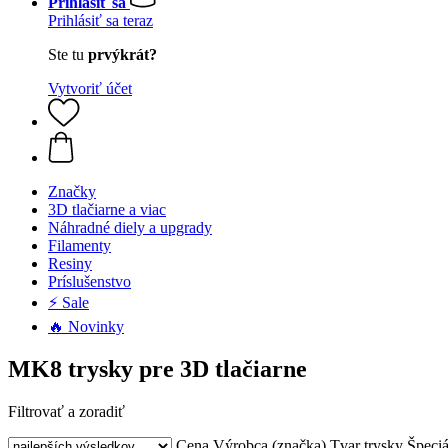
Prihlásiť sa
Prihlásiť sa teraz
Ste tu
prvýkrát?
Vytvoriť účet
Značky
3D tlačiarne a viac
Náhradné diely a upgrady
Filamenty
Resiny
Príslušenstvo
⚡ Sale
🔥 Novinky
MK8 trysky pre 3D tlačiarne
Filtrovať a zoradiť
Cena
Výrobca (značka)
Tvar trysky
Špeciá