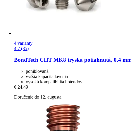
4 varianty
4.7 (35)
BondTech
CHT MK8 tryska potiahnutá, 0,4 m
poniklovaná
vyššia kapacita tavenia
vysoká kompatibilita hotendov
€ 24,49
Doručenie do 12. augusta