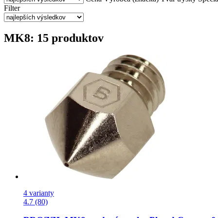
Filter
MK8: 15 produktov
4 varianty
4.7 (80)