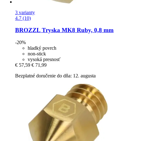
3 varianty
4.7 (10)
BROZZL
Tryska MK8 Ruby, 0,8 mm
-20%
hladký povrch
non-stick
vysoká presnosť
€ 57,59
€ 71,99
Bezplatné doručenie do dňa: 12. augusta