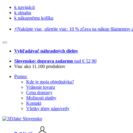
k navigácii
k obsahu
k nákupnému košíku
⚡️Nakúpte viac, ušetrite viac: 10 % zľava na nákup filamentov a
Vyhľadávač náhradných dielov
Slovensko: doprava zadarmo
nad € 52,90
Viac ako 11.100 produktov
Pomoc
Kde je moja objednávka?
Vrátenie tovaru
Cena dopravy
Možnosti platby
Kontakt
Všetky témy nápovedy