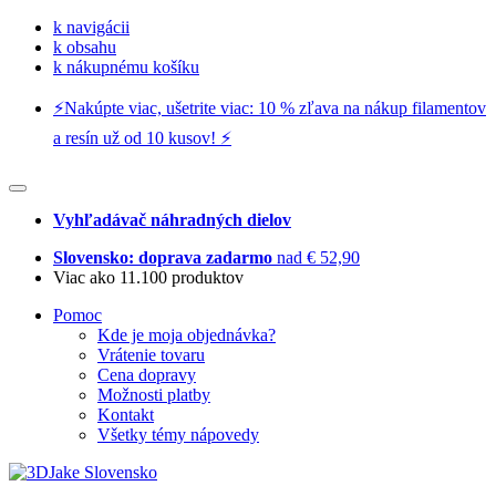
k navigácii
k obsahu
k nákupnému košíku
⚡️Nakúpte viac, ušetrite viac: 10 % zľava na nákup filamentov
a resín už od 10 kusov! ⚡️
Vyhľadávač náhradných dielov
Slovensko: doprava zadarmo
nad € 52,90
Viac ako 11.100 produktov
Pomoc
Kde je moja objednávka?
Vrátenie tovaru
Cena dopravy
Možnosti platby
Kontakt
Všetky témy nápovedy