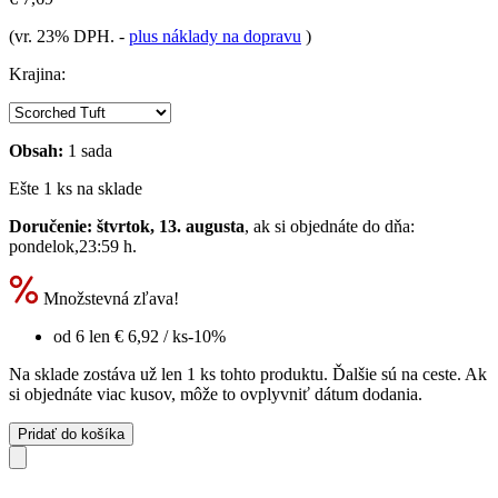
(vr. 23% DPH.
-
plus náklady na dopravu
)
Krajina:
Obsah:
1 sada
Ešte 1 ks na sklade
Doručenie: štvrtok, 13. augusta
, ak si objednáte do dňa:
pondelok,23:59 h
.
Množstevná zľava!
od 6 len
€ 6,92
/ ks
-10%
Na sklade zostáva už len 1 ks tohto produktu. Ďalšie sú na ceste. Ak
si objednáte viac kusov, môže to ovplyvniť dátum dodania.
Pridať do košíka