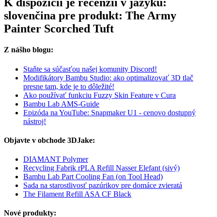
K dispozícii je recenzií v jazyku:
slovenčina pre produkt: The Army
Painter Scorched Tuft
Z nášho blogu:
Staňte sa súčasťou našej komunity Discord!
Modifikátory Bambu Studio: ako optimalizovať 3D tlač
presne tam, kde je to dôležité!
Ako používať funkciu Fuzzy Skin Feature v Cura
Bambu Lab AMS-Guide
Epizóda na YouTube: Snapmaker U1 - cenovo dostupný
nástroj!
Objavte v obchode 3DJake:
DIAMANT Polymer
Recycling Fabrik rPLA Refill Nasser Elefant (sivý)
Bambu Lab Part Cooling Fan (on Tool Head)
Sada na starostlivosť pazúrikov pre domáce zvieratá
The Filament Refill ASA CF Black
Nové produkty: