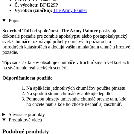
Č. výrobcu:
BF4229P
Výrobca (značka):
The Army Painter
Popis
Scorched Tuft
od spoločnosti
The Army Painter
poskytuje
dokonalé pozadie pre zombie apokalypsu alebo postapokalyptický
svet. Chumáče rozprávajú príbehy o ničivých požiaroch a
prírodných katastrofách a dodajú vašim miniatúram temné a hrozivé
pozadie.
Tip:
sada 77 kusov obsahuje chumáče v troch rôznych veľkostiach
na stvárnenie realistických scenérií.
Odporúčanie na použitie
Na aplikáciu jednotlivých chumáčov použite pinzetu.
Na spodnú stranu chumáčov aplikujte lepidlo.
Pomocou pinzety umiestnite chumáč presne tam, kde
ho chcete mať a kde ho chcete nechať aj zaschnúť.
Súvisiace produkty
Produktové videá
Podobné produkty