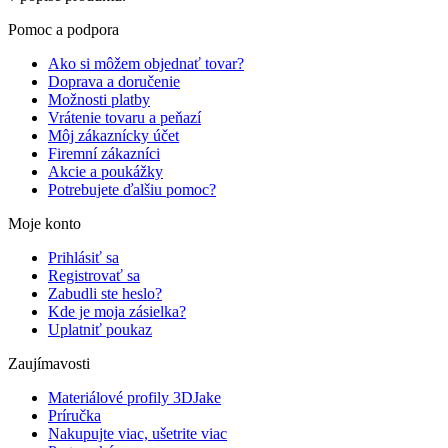
Pomoc a podpora
Ako si môžem objednať tovar?
Doprava a doručenie
Možnosti platby
Vrátenie tovaru a peňazí
Môj zákaznícky účet
Firemní zákazníci
Akcie a poukážky
Potrebujete ďalšiu pomoc?
Moje konto
Prihlásiť sa
Registrovať sa
Zabudli ste heslo?
Kde je moja zásielka?
Uplatniť poukaz
Zaujímavosti
Materiálové profily 3DJake
Príručka
Nakupujte viac, ušetrite viac