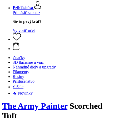
Prihlásiť sa
Prihlásiť sa teraz
Ste tu
prvýkrát?
Vytvoriť účet
Značky
3D tlačiarne a viac
Náhradné diely a upgrady
Filamenty
Resiny
Príslušenstvo
⚡ Sale
🔥 Novinky
The Army Painter
Scorched
Tuft