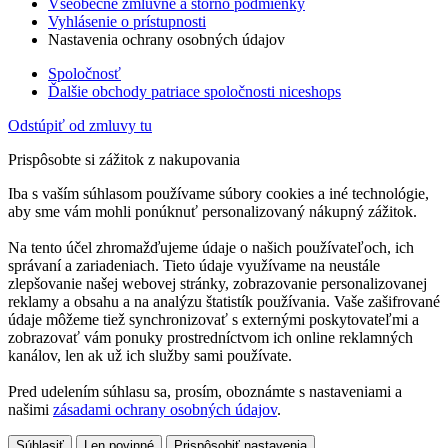
Všeobecné zmluvné a storno podmienky
Vyhlásenie o prístupnosti
Nastavenia ochrany osobných údajov
Spoločnosť
Ďalšie obchody patriace spoločnosti niceshops
Odstúpiť od zmluvy tu
Prispôsobte si zážitok z nakupovania
Iba s vaším súhlasom používame súbory cookies a iné technológie,
aby sme vám mohli ponúknuť personalizovaný nákupný zážitok.
Na tento účel zhromažďujeme údaje o našich používateľoch, ich
správaní a zariadeniach. Tieto údaje využívame na neustále
zlepšovanie našej webovej stránky, zobrazovanie personalizovanej
reklamy a obsahu a na analýzu štatistík používania. Vaše zašifrované
údaje môžeme tiež synchronizovať s externými poskytovateľmi a
zobrazovať vám ponuky prostredníctvom ich online reklamných
kanálov, len ak už ich služby sami používate.
Pred udelením súhlasu sa, prosím, oboznámte s nastaveniami a
našimi
zásadami ochrany osobných údajov
.
Súhlasiť
Len povinné
Prispôsobiť nastavenia