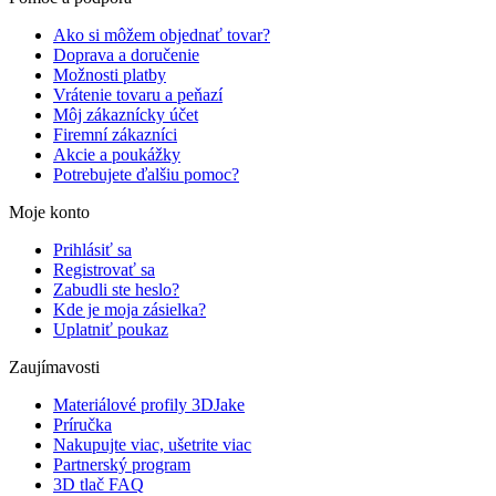
Ako si môžem objednať tovar?
Doprava a doručenie
Možnosti platby
Vrátenie tovaru a peňazí
Môj zákaznícky účet
Firemní zákazníci
Akcie a poukážky
Potrebujete ďalšiu pomoc?
Moje konto
Prihlásiť sa
Registrovať sa
Zabudli ste heslo?
Kde je moja zásielka?
Uplatniť poukaz
Zaujímavosti
Materiálové profily 3DJake
Príručka
Nakupujte viac, ušetrite viac
Partnerský program
3D tlač FAQ