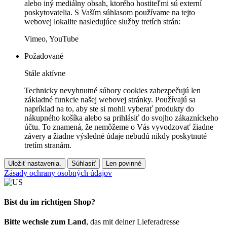
alebo iný mediálny obsah, ktorého hostiteľmi sú externí
poskytovatelia. S Vaším súhlasom používame na tejto
webovej lokalite nasledujúce služby tretích strán:
Vimeo, YouTube
Požadované
Stále aktívne
Technicky nevyhnutné súbory cookies zabezpečujú len
základné funkcie našej webovej stránky. Používajú sa
napríklad na to, aby ste si mohli vyberať produkty do
nákupného košíka alebo sa prihlásiť do svojho zákazníckeho
účtu. To znamená, že nemôžeme o Vás vyvodzovať žiadne
závery a žiadne výsledné údaje nebudú nikdy poskytnuté
tretím stranám.
Uložiť nastavenia.
Súhlasiť
Len povinné
Zásady ochrany osobných údajov
Bist du im richtigen Shop?
Bitte wechsle zum Land
, das mit deiner Lieferadresse