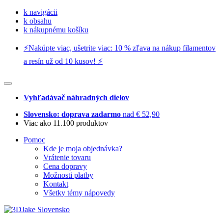
k navigácii
k obsahu
k nákupnému košíku
⚡️Nakúpte viac, ušetrite viac: 10 % zľava na nákup filamentov
a resín už od 10 kusov! ⚡️
Vyhľadávač náhradných dielov
Slovensko: doprava zadarmo
nad € 52,90
Viac ako 11.100 produktov
Pomoc
Kde je moja objednávka?
Vrátenie tovaru
Cena dopravy
Možnosti platby
Kontakt
Všetky témy nápovedy