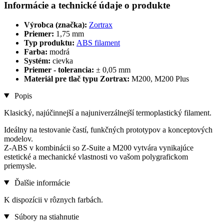
Informácie a technické údaje o produkte
Výrobca (značka):
Zortrax
Priemer:
1,75 mm
Typ produktu:
ABS filament
Farba:
modrá
Systém:
cievka
Priemer - tolerancia:
± 0,05 mm
Materiál pre tlač typu Zortrax:
M200, M200 Plus
Popis
Klasický, najúčinnejší a najuniverzálnejší termoplastický filament.
Ideálny na testovanie častí, funkčných prototypov a konceptových
modelov.
Z-ABS v kombinácii so Z-Suite a M200 vytvára vynikajúce
estetické a mechanické vlastnosti vo vašom polygrafickom
priemysle.
Ďalšie informácie
K dispozícii v rôznych farbách.
Súbory na stiahnutie