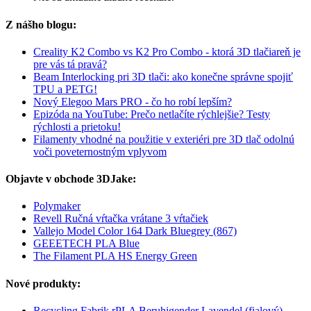
Z nášho blogu:
Creality K2 Combo vs K2 Pro Combo - ktorá 3D tlačiareň je
pre vás tá pravá?
Beam Interlocking pri 3D tlači: ako konečne správne spojiť
TPU a PETG!
Nový Elegoo Mars PRO - čo ho robí lepším?
Epizóda na YouTube: Prečo netlačíte rýchlejšie? Testy
rýchlosti a prietoku!
Filamenty vhodné na použitie v exteriéri pre 3D tlač odolnú
voči poveternostným vplyvom
Objavte v obchode 3DJake:
Polymaker
Revell Ručná vŕtačka vrátane 3 vŕtačiek
Vallejo Model Color 164 Dark Bluegrey (867)
GEEETECH PLA Blue
The Filament PLA HS Energy Green
Nové produkty:
Recycling Fabrik rPLA Beruhigender Lavendel (fialový)