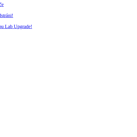
če
stráni!
bu Lab Upgrade!