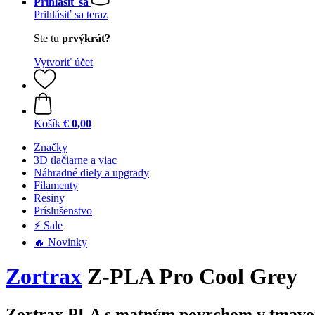
Prihlásiť sa
Prihlásiť sa teraz
Ste tu
prvýkrát?
Vytvoriť účet
Košík
€ 0,00
Značky
3D tlačiarne a viac
Náhradné diely a upgrady
Filamenty
Resiny
Príslušenstvo
⚡ Sale
🔥 Novinky
Zortrax
Z-PLA Pro Cool Grey
Zortrax PLA s matným povrchom v tmavo