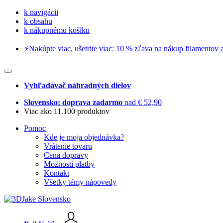
k navigácii
k obsahu
k nákupnému košíku
⚡️Nakúpte viac, ušetrite viac: 10 % zľava na nákup filamentov a
Vyhľadávač náhradných dielov
Slovensko: doprava zadarmo
nad € 52,90
Viac ako 11.100 produktov
Pomoc
Kde je moja objednávka?
Vrátenie tovaru
Cena dopravy
Možnosti platby
Kontakt
Všetky témy nápovedy