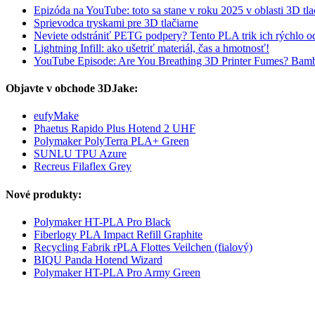
Epizóda na YouTube: toto sa stane v roku 2025 v oblasti 3D tla
Sprievodca tryskami pre 3D tlačiarne
Neviete odstrániť PETG podpery? Tento PLA trik ich rýchlo od
Lightning Infill: ako ušetriť materiál, čas a hmotnosť!
YouTube Episode: Are You Breathing 3D Printer Fumes? Bam
Objavte v obchode 3DJake:
eufyMake
Phaetus Rapido Plus Hotend 2 UHF
Polymaker PolyTerra PLA+ Green
SUNLU TPU Azure
Recreus Filaflex Grey
Nové produkty:
Polymaker HT-PLA Pro Black
Fiberlogy PLA Impact Refill Graphite
Recycling Fabrik rPLA Flottes Veilchen (fialový)
BIQU Panda Hotend Wizard
Polymaker HT-PLA Pro Army Green