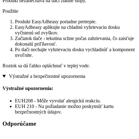
Produkt nezanecháva na tlači žiadne stopy.
Použitie
Produkt EasyAdheasy poriadne pretrepte.
EasyAdheasy aplikujte na chladnú vyhrievaciu dosku
vyčistenú od zvyškov.
Začiatok tlače - tekutina schne počas zahrievania, čo zaisťuje
dokonalú priľňavosť.
Po tlači nechajte vyhrievaciu dosku vychladnúť a komponent
uvoľnite.
Roztok sa dá ľahko opláchnuť v teplej vode.
Výstražné a bezpečnostné upozornenia
Výstražné upozornenia:
EUH208 - Môže vyvolať alergickú reakciu.
EUH 210 - Na požiadanie možno poskytnúť kartu
bezpečnostných údajov.
Odporúčame