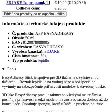
3DJAKE Izopropanol, 1 l
€ 10,29
(€ 10,29 / l)
Celková cena:
€ 20,58
Pridať oba produkty do nákupného košíka
Informácie a technické údaje o produkte
Č. produktu:
APP-EASYADHEASY
Obsah:
50 ml
EAN:
9120078088005
Č. výrobcu:
EASYADHEASY
Výrobca (značka):
3DJAKE
Čistá hmotnosť:
50g
Typ produktu:
lepidlo
Popis
EasyAdheasy Stick je spojivo pre 3D tlačiarne s vyhrievanou
tlačiarňou. Roztok lepidla je na vodnej báze a bol špeciálne
vyvinutý na zabezpečenie priľnavosti modelov k stavebnej doske.
3DJake EasyAdheasy pracuje takmer so všetkými materiálmi a
posilňuje priľnavosť medzi modelom a zostavovacou doskou až do
konca tlače. Obsahuje špongiu, ktorá uľahčuje precízne použitie.