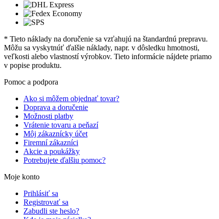
* Tieto náklady na doručenie sa vzťahujú na štandardnú prepravu.
Môžu sa vyskytnúť ďalšie náklady, napr. v dôsledku hmotnosti,
veľkosti alebo vlastností výrobkov. Tieto informácie nájdete priamo
v popise produktu.
Pomoc a podpora
Ako si môžem objednať tovar?
Doprava a doručenie
Možnosti platby
Vrátenie tovaru a peňazí
Môj zákaznícky účet
Firemní zákazníci
Akcie a poukážky
Potrebujete ďalšiu pomoc?
Moje konto
Prihlásiť sa
Registrovať sa
Zabudli ste heslo?