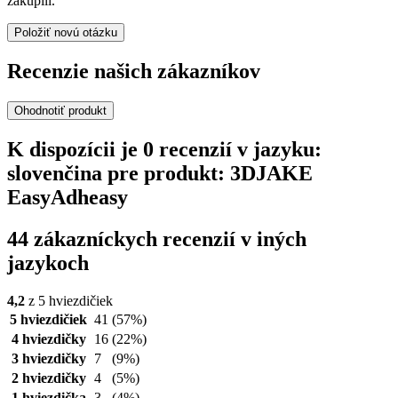
zakúpili.
Položiť novú otázku
Recenzie našich zákazníkov
Ohodnotiť produkt
K dispozícii je 0 recenzií v jazyku:
slovenčina pre produkt: 3DJAKE
EasyAdheasy
44 zákazníckych recenzií v iných
jazykoch
4,2
z 5 hviezdičiek
5 hviezdičiek
41
(57%)
4 hviezdičky
16
(22%)
3 hviezdičky
7
(9%)
2 hviezdičky
4
(5%)
1 hviezdička
3
(4%)