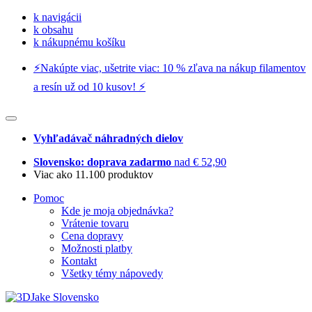
k navigácii
k obsahu
k nákupnému košíku
⚡️Nakúpte viac, ušetrite viac: 10 % zľava na nákup filamentov
a resín už od 10 kusov! ⚡️
Vyhľadávač náhradných dielov
Slovensko: doprava zadarmo
nad € 52,90
Viac ako 11.100 produktov
Pomoc
Kde je moja objednávka?
Vrátenie tovaru
Cena dopravy
Možnosti platby
Kontakt
Všetky témy nápovedy