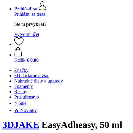
Prihlásiť sa
Prihlásiť sa teraz
Ste tu
prvýkrát?
Vytvoriť účet
Košík
€ 0,00
Značky
3D tlačiarne a viac
Náhradné diely a upgrady
Filamenty
Resiny
Príslušenstvo
⚡ Sale
🔥 Novinky
3DJAKE
EasyAdheasy, 50 ml