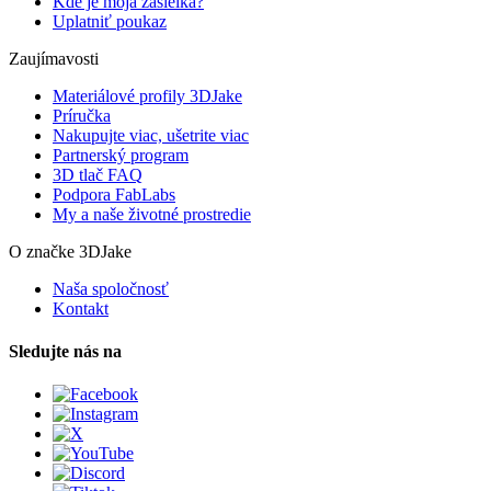
Kde je moja zásielka?
Uplatniť poukaz
Zaujímavosti
Materiálové profily 3DJake
Príručka
Nakupujte viac, ušetrite viac
Partnerský program
3D tlač FAQ
Podpora FabLabs
My a naše životné prostredie
O značke 3DJake
Naša spoločnosť
Kontakt
Sledujte nás na