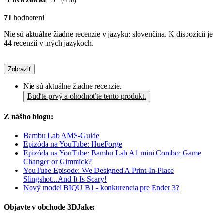
71
hodnotení
Nie sú aktuálne žiadne recenzie v jazyku: slovenčina. K dispozícii je
44 recenzií v iných jazykoch.
Zobraziť
Nie sú aktuálne žiadne recenzie.
Buďte prvý a ohodnoťte tento produkt.
Z nášho blogu:
Bambu Lab AMS-Guide
Epizóda na YouTube: HueForge
Epizóda na YouTube: Bambu Lab A1 mini Combo: Game
Changer or Gimmick?
YouTube Episode: We Designed A Print-In-Place
Slingshot...And It Is Scary!
Nový model BIQU B1 - konkurencia pre Ender 3?
Objavte v obchode 3DJake: