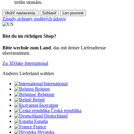
tretím stranám.
Uložiť nastavenia.
Súhlasiť
Len povinné
Zásady ochrany osobných údajov
Bist du im richtigen Shop?
Bitte wechsle zum Land
, das mit deiner Lieferadresse
übereinstimmt.
Zu 3DJake International
Anderes Lieferland wählen
International
Belgien
Belgique
België
България
Česká republika
Deutschland
España
France
Hrvatska