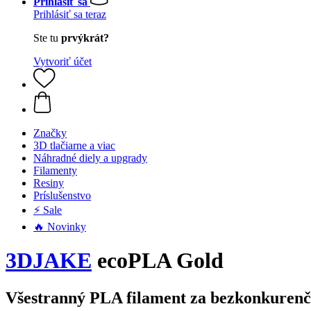
Prihlásiť sa
Prihlásiť sa teraz
Ste tu
prvýkrát?
Vytvoriť účet
Značky
3D tlačiarne a viac
Náhradné diely a upgrady
Filamenty
Resiny
Príslušenstvo
⚡ Sale
🔥 Novinky
3DJAKE
ecoPLA Gold
Všestranný PLA filament za bezkonkuren