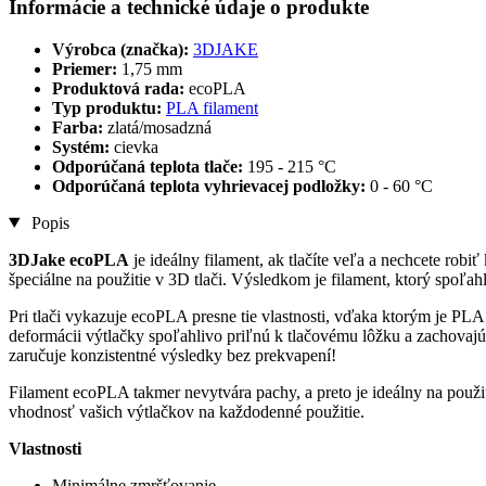
Informácie a technické údaje o produkte
Výrobca (značka):
3DJAKE
Priemer:
1,75 mm
Produktová rada:
ecoPLA
Typ produktu:
PLA filament
Farba:
zlatá/mosadzná
Systém:
cievka
Odporúčaná teplota tlače:
195 - 215 °C
Odporúčaná teplota vyhrievacej podložky:
0 - 60 °C
Popis
3DJake ecoPLA
je ideálny filament, ak tlačíte veľa a nechcete rob
špeciálne na použitie v 3D tlači. Výsledkom je filament, ktorý spoľah
Pri tlači vykazuje ecoPLA presne tie vlastnosti, vďaka ktorým je P
deformácii výtlačky spoľahlivo priľnú k tlačovému lôžku a zachovajú
zaručuje konzistentné výsledky bez prekvapení!
Filament ecoPLA takmer nevytvára pachy, a preto je ideálny na použi
vhodnosť vašich výtlačkov na každodenné použitie.
Vlastnosti
Minimálne zmršťovanie