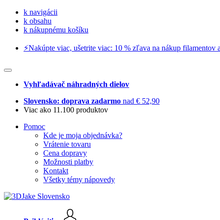
k navigácii
k obsahu
k nákupnému košíku
⚡️Nakúpte viac, ušetrite viac: 10 % zľava na nákup filamentov a
Vyhľadávač náhradných dielov
Slovensko: doprava zadarmo
nad € 52,90
Viac ako 11.100 produktov
Pomoc
Kde je moja objednávka?
Vrátenie tovaru
Cena dopravy
Možnosti platby
Kontakt
Všetky témy nápovedy