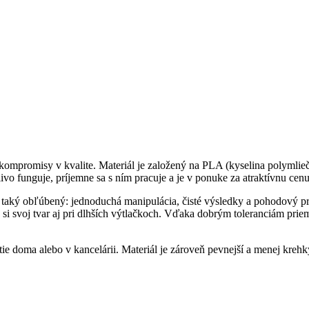
iť kompromisy v kvalite. Materiál je založený na PLA (kyselina polymli
livo funguje, príjemne sa s ním pracuje a je v ponuke za atraktívnu cen
LA taký obľúbený: jednoduchá manipulácia, čisté výsledky a pohodový
 si svoj tvar aj pri dlhších výtlačkoch. Vďaka dobrým toleranciám prie
tie doma alebo v kancelárii. Materiál je zároveň pevnejší a menej kre