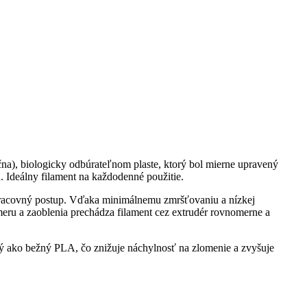
ečna), biologicky odbúrateľnom plaste, ktorý bol mierne upravený
u. Ideálny filament na každodenné použitie.
 pracovný postup. Vďaka minimálnemu zmršťovaniu a nízkej
meru a zaoblenia prechádza filament cez extrudér rovnomerne a
hký ako bežný PLA, čo znižuje náchylnosť na zlomenie a zvyšuje