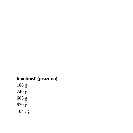
hmotnosť (prázdna)
108 g
240 g
605 g
870 g
1045 g