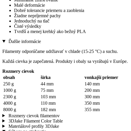
Malé deformácie
Dobré tolerancie priemeru a zaoblenia
Žiadne nepríjemné pachy
Jednoduchý na tlač
Čisté výsledky
Tvrdší a menej krehký ako bežný PLA
Ďalšie informácie
Filamenty odporúčame udržiavať v chlade (15-25 °C) a suchu.
Každá cievka je zapečatená. Produkty i obaly sa vyrábajú v Európe.
Rozmery cievok
obsah
šírka
vonkajší priemer
250 g
44 mm
140 mm
1000 g
75 mm
200 mm
2300 g
103 mm
300 mm
4000 g
110 mm
350 mm
8000 g
182 mm
355 mm
Rozmery cievok filamentov
3DJake Filament Color Table
Materiálové profily 3DJake