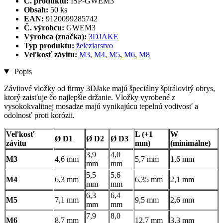
Č. produktu:
ISP-GWEM3
Obsah:
50 ks
EAN:
9120099285742
Č. výrobcu:
GWEM3
Výrobca (značka):
3DJAKE
Typ produktu:
železiarstvo
Veľkosť závitu:
M3
,
M4
,
M5
,
M6
,
M8
Popis
Závitové vložky od firmy 3DJake majú špeciálny špirálovitý obrys,
ktorý zaisťuje čo najlepšie držanie. Vložky vyrobené z
vysokokvalitnej mosadze majú vynikajúcu tepelnú vodivosť a
odolnosť proti korózii.
Veľkosť
L (+1
W
Ø D1
Ø D2
Ø D3
závitu
mm)
(minimálne)
3,9
4,0
M3
4,6 mm
5,7 mm
1,6 mm
mm
mm
5,5
5,6
M4
6,3 mm
6,35 mm
2,1 mm
mm
mm
6,3
6,4
M5
7,1 mm
9,5 mm
2,6 mm
mm
mm
7,9
8,0
M6
8,7 mm
12,7 mm
3,3 mm