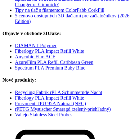
Changer or Gimmick?
Tipy na tlač s filamentom ColorFabb CorkFill
5 cenovo dostupných 3D tlačiarní pre začiatočníkov (2026
Edition)
Objavte v obchode 3DJake:
DIAMANT Polymer
Fiberlogy PLA Impact Refill White
Anycubic Film ACF
AzureFilm PLA Refill Caribbean Green
Spectrum PLA Premium Baby Blue
Nové produkty:
Recycling Fabrik rPLA Schimmernde Nacht
Fiberlogy PLA Impact Refill White
Prusament TPU 95A Natural (NFC)
rPETG Mystischer Smaragd (zelený-priehľadný)
Vallejo Stainless Steel Probes