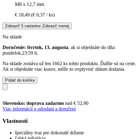
M8 x 12,7 mm
€ 18,49
(€ 0,37 / ks)
Zobraziť 5 variantov
Zobraziť menej
Na sklade
Doručenie: štvrtok, 13. augusta
, ak si objednáte do dňa:
pondelok,23:59 h
.
Na sklade zostáva už len 1662 ks tohto produktu. Ďalšie sú na ceste.
Ak si objednáte viac kusov, môže to ovplyvniť dátum dodania.
Pridať do košíka
Slovensko: doprava zadarmo
nad € 52,90
Viac informácií o odoslaní a doručení
Vlastnosti
špeciálny tvar pre dokonalé držanie
ľahká inštalácia