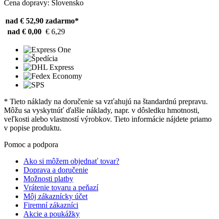
Cena dopravy: Slovensko
nad € 52,90
zadarmo*
nad € 0,00
€ 6,29
* Tieto náklady na doručenie sa vzťahujú na štandardnú prepravu.
Môžu sa vyskytnúť ďalšie náklady, napr. v dôsledku hmotnosti,
veľkosti alebo vlastností výrobkov. Tieto informácie nájdete priamo
v popise produktu.
Pomoc a podpora
Ako si môžem objednať tovar?
Doprava a doručenie
Možnosti platby
Vrátenie tovaru a peňazí
Môj zákaznícky účet
Firemní zákazníci
Akcie a poukážky