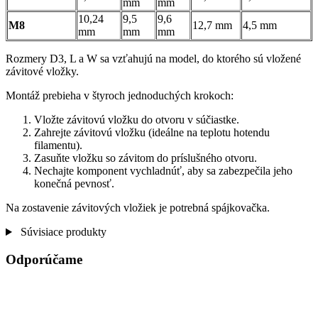
mm
mm
10,24
9,5
9,6
M8
12,7 mm
4,5 mm
mm
mm
mm
Rozmery D3, L a W sa vzťahujú na model, do ktorého sú vložené
závitové vložky.
Montáž prebieha v štyroch jednoduchých krokoch:
Vložte závitovú vložku do otvoru v súčiastke.
Zahrejte závitovú vložku (ideálne na teplotu hotendu
filamentu).
Zasuňte vložku so závitom do príslušného otvoru.
Nechajte komponent vychladnúť, aby sa zabezpečila jeho
konečná pevnosť.
Na zostavenie závitových vložiek je potrebná spájkovačka.
Súvisiace produkty
Odporúčame