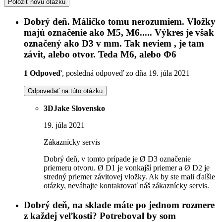
Položiť novú otázku
Dobrý deň. Máličko tomu nerozumiem. Vložky
majú označenie ako M5, M6..... Výkres je však
označený ako D3 v mm. Tak neviem , je tam
závit, alebo otvor. Teda M6, alebo Φ6
1 Odpoveď
, posledná odpoveď zo dňa 19. júla 2021
Odpovedať na túto otázku
3DJake Slovensko
19. júla 2021
Zákaznícky servis
Dobrý deň, v tomto prípade je Ø D3 označenie
priemeru otvoru. Ø D1 je vonkajší priemer a Ø D2 je
stredný priemer závitovej vložky. Ak by ste mali ďalšie
otázky, neváhajte kontaktovať náš zákaznícky servis.
Dobrý deň, na sklade máte po jednom rozmere
z každej veľkosti? Potreboval by som