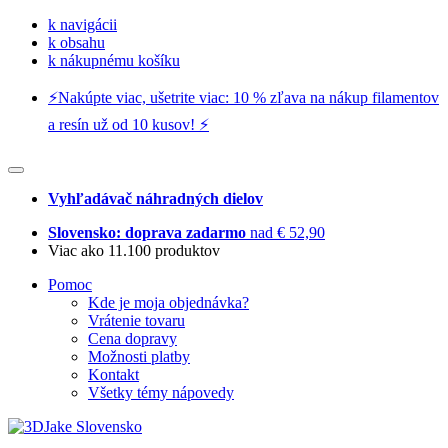
k navigácii
k obsahu
k nákupnému košíku
⚡️Nakúpte viac, ušetrite viac: 10 % zľava na nákup filamentov
a resín už od 10 kusov! ⚡️
Vyhľadávač náhradných dielov
Slovensko: doprava zadarmo
nad € 52,90
Viac ako 11.100 produktov
Pomoc
Kde je moja objednávka?
Vrátenie tovaru
Cena dopravy
Možnosti platby
Kontakt
Všetky témy nápovedy