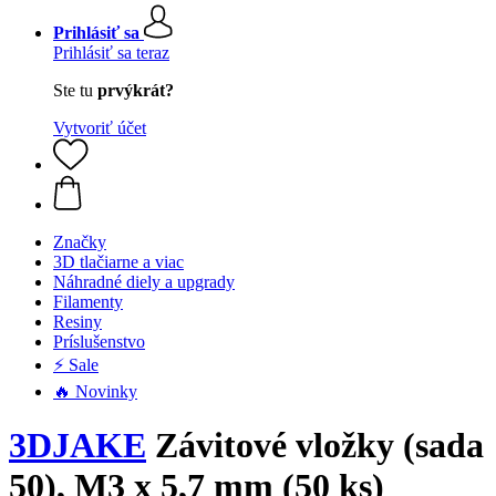
Prihlásiť sa
Prihlásiť sa teraz
Ste tu
prvýkrát?
Vytvoriť účet
Značky
3D tlačiarne a viac
Náhradné diely a upgrady
Filamenty
Resiny
Príslušenstvo
⚡ Sale
🔥 Novinky
3DJAKE
Závitové vložky (sada
50), M3 x 5,7 mm (50 ks)