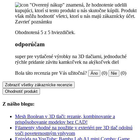
"Overený nákup" znamená, že hodnotenie udelili
kupujúci, ktorí si tento produkt u nás skutočne kúpili. Produkt
však môžu hodnotiť všetci, ktorí u nás majú zákaznícky účet.
Zavrieť poznámku
Ohodnotená 5 z 5 hviezdičiek.
odporúčam
super pre vytlačené výrobky na 3D tlačiarni, jednoduché
rýchle pridanie závitu kamkoľvek na akýkoľvek diel
Bola táto recenzia pre Vás užitočná?
(0)
(0)
Áno
Nie
Zobraziť všetky zákaznícke recenzie
Ohodnotiť produkt
Z nášho blogu:
Mesh Boolean v 3D tlači: rezanie, kombinovanie a
prispôsobovanie modelov bez CAD!
Filamenty vhodné na použitie v exteriéri pre 3D tlač odolnú
voči poveternostným vplyvom
Epizóda na YouTube: Bambu Lab A1 mini Combo: Game