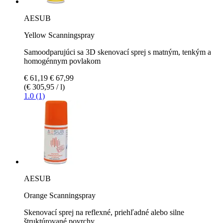
AESUB
Yellow Scanningspray
Samoodparujúci sa 3D skenovací sprej s matným, tenkým a
homogénnym povlakom
€ 61,19
€ 67,99
(€ 305,95 / l)
1.0 (1)
AESUB
Orange Scanningspray
Skenovací sprej na reflexné, priehľadné alebo silne
štruktúrované povrchy