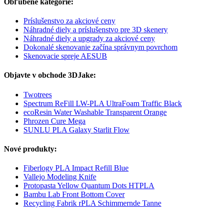
Obľúbené kategórie:
Príslušenstvo za akciové ceny
Náhradné diely a príslušenstvo pre 3D skenery
Náhradné diely a upgrady za akciové ceny
Dokonalé skenovanie začína správnym povrchom
Skenovacie spreje AESUB
Objavte v obchode 3DJake:
Twotrees
Spectrum ReFill LW-PLA UltraFoam Traffic Black
ecoResin Water Washable Transparent Orange
Phrozen Cure Mega
SUNLU PLA Galaxy Starlit Flow
Nové produkty:
Fiberlogy PLA Impact Refill Blue
Vallejo Modeling Knife
Protopasta Yellow Quantum Dots HTPLA
Bambu Lab Front Bottom Cover
Recycling Fabrik rPLA Schimmernde Tanne