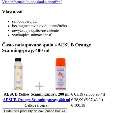
Viac informácií o odoslaní a doručení
Vlastnosti
samoodparujúci
bez pigmentov a oxidu titaničitého
nevyžaduje opätovné čistenie
vynikajúca snímateľnosť
Často nakupované spolu s AESUB Orange
Scanningspray, 400 ml
AESUB Yellow Scanningspray, 200 ml
€ 61,19
(€ 305,95 / l)
AESUB Orange Scanningspray, 400 ml
€ 38,99
(€ 97,48 / l)
Celková cena:
€ 100,18
Pridať oba produkty do nákupného košíka