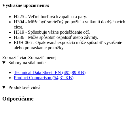
Výstražné upozornenia:
H225 - Veľmi horľavá kvapalina a pary.
H304 - Môže byť smrteľný po požití a vniknutí do dýchacích
ciest.
H319 - Spôsobuje vážne podráždenie očí.
H336 - Môže spôsobiť ospalosť alebo závraty.
EUH 066 - Opakovaná expozícia môže spôsobit’ vysušenie
alebo popraskanie pokožky.
Zobraziť viac
Zobraziť menej
Súbory na stiahnutie
Technical Data Sheet_EN
(495,89 KB)
Product Comparison
(54,31 KB)
Produktové videá
Odporúčame