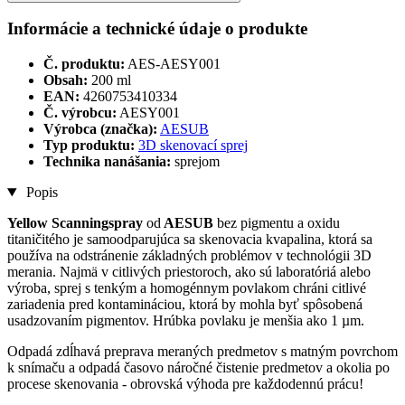
Informácie a technické údaje o produkte
Č. produktu:
AES-AESY001
Obsah:
200 ml
EAN:
4260753410334
Č. výrobcu:
AESY001
Výrobca (značka):
AESUB
Typ produktu:
3D skenovací sprej
Technika nanášania:
sprejom
Popis
Yellow Scanningspray
od
AESUB
bez pigmentu a oxidu
titaničitého je samoodparujúca sa skenovacia kvapalina, ktorá sa
používa na odstránenie základných problémov v technológii 3D
merania. Najmä v citlivých priestoroch, ako sú laboratóriá alebo
výroba, sprej s tenkým a homogénnym povlakom chráni citlivé
zariadenia pred kontamináciou, ktorá by mohla byť spôsobená
usadzovaním pigmentov. Hrúbka povlaku je menšia ako 1 µm.
Odpadá zdĺhavá preprava meraných predmetov s matným povrchom
k snímaču a odpadá časovo náročné čistenie predmetov a okolia po
procese skenovania - obrovská výhoda pre každodennú prácu!