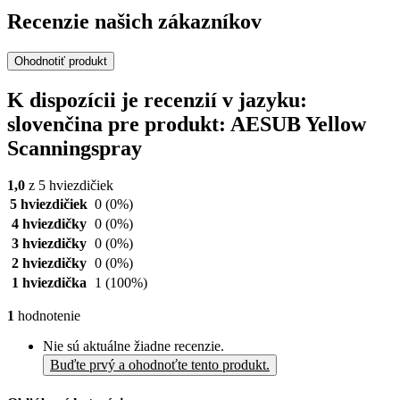
Recenzie našich zákazníkov
Ohodnotiť produkt
K dispozícii je recenzií v jazyku:
slovenčina pre produkt: AESUB Yellow
Scanningspray
1,0
z 5 hviezdičiek
5 hviezdičiek
0
(0%)
4 hviezdičky
0
(0%)
3 hviezdičky
0
(0%)
2 hviezdičky
0
(0%)
1 hviezdička
1
(100%)
1
hodnotenie
Nie sú aktuálne žiadne recenzie.
Buďte prvý a ohodnoťte tento produkt.