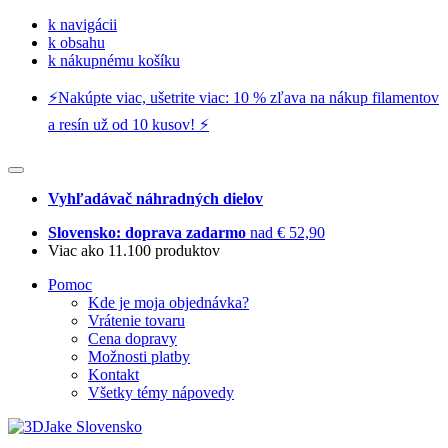
k navigácii
k obsahu
k nákupnému košíku
⚡️Nakúpte viac, ušetrite viac: 10 % zľava na nákup filamentov
a resín už od 10 kusov! ⚡️
Vyhľadávač náhradných dielov
Slovensko: doprava zadarmo
nad € 52,90
Viac ako 11.100 produktov
Pomoc
Kde je moja objednávka?
Vrátenie tovaru
Cena dopravy
Možnosti platby
Kontakt
Všetky témy nápovedy