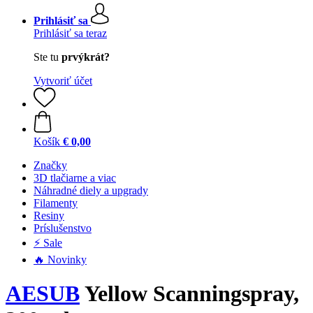
Prihlásiť sa
Prihlásiť sa teraz
Ste tu
prvýkrát?
Vytvoriť účet
Košík
€ 0,00
Značky
3D tlačiarne a viac
Náhradné diely a upgrady
Filamenty
Resiny
Príslušenstvo
⚡ Sale
🔥 Novinky
AESUB
Yellow Scanningspray,