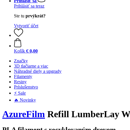
Prihlásiť sa
Prihlásiť sa teraz
Ste tu
prvýkrát?
Vytvoriť účet
Košík
€ 0,00
Značky
3D tlačiarne a viac
Náhradné diely a upgrady
Filamenty
Resiny
Príslušenstvo
⚡ Sale
🔥 Novinky
AzureFilm
Refill LumberLay Wh
PLA filament s recyklovaným drevom