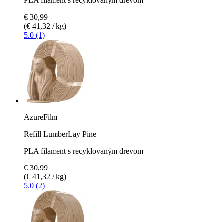
PLA filament s recyklovaným drevom
€ 30,99
(€ 41,32 / kg)
5.0 (1)
AzureFilm
Refill LumberLay Pine
PLA filament s recyklovaným drevom
€ 30,99
(€ 41,32 / kg)
5.0 (2)