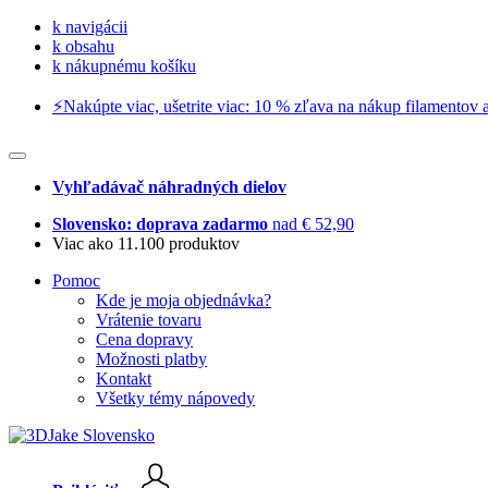
k navigácii
k obsahu
k nákupnému košíku
⚡️Nakúpte viac, ušetrite viac: 10 % zľava na nákup filamentov a
Vyhľadávač náhradných dielov
Slovensko: doprava zadarmo
nad € 52,90
Viac ako 11.100 produktov
Pomoc
Kde je moja objednávka?
Vrátenie tovaru
Cena dopravy
Možnosti platby
Kontakt
Všetky témy nápovedy