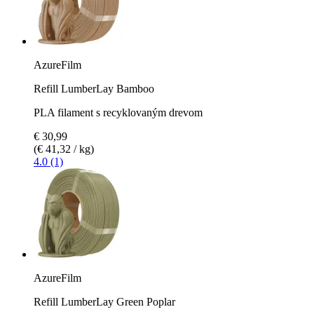
AzureFilm
Refill LumberLay Bamboo
PLA filament s recyklovaným drevom
€ 30,99
(€ 41,32 / kg)
4.0 (1)
AzureFilm
Refill LumberLay Green Poplar