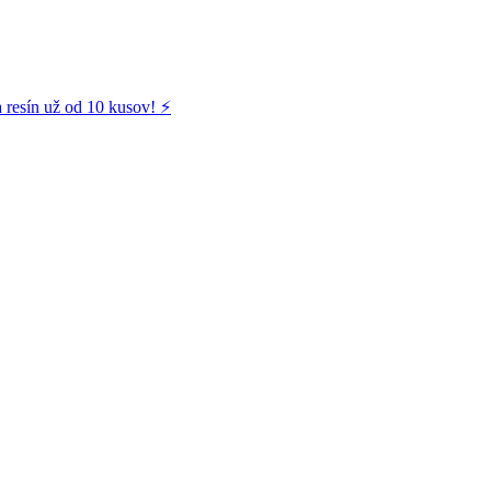
 resín už od 10 kusov! ⚡️