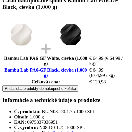
Často nakupované spolu s Bambu Lab PA6-GF
Black, cievka (1.000 g)
Bambu Lab PA6-GF White, cievka (1.000
€ 64,99
(€ 64,99 /
g)
kg)
Bambu Lab PA6-GF Black, cievka (1.000
€ 64,99
g)
(€ 64,99 / kg)
Celková cena:
€ 129,98
Pridať oba produkty do nákupného košíka
Informácie a technické údaje o produkte
Č. produktu:
BL-N08-D0-1.75-1000-SPL
Obsah:
1.000 g
EAN:
6975337036951
Č. výrobcu:
N08-D0-1.75-1000-SPL