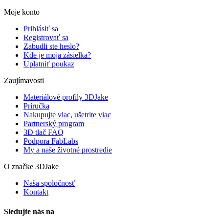
Moje konto
Prihlásiť sa
Registrovať sa
Zabudli ste heslo?
Kde je moja zásielka?
Uplatniť poukaz
Zaujímavosti
Materiálové profily 3DJake
Príručka
Nakupujte viac, ušetrite viac
Partnerský program
3D tlač FAQ
Podpora FabLabs
My a naše životné prostredie
O značke 3DJake
Naša spoločnosť
Kontakt
Sledujte nás na