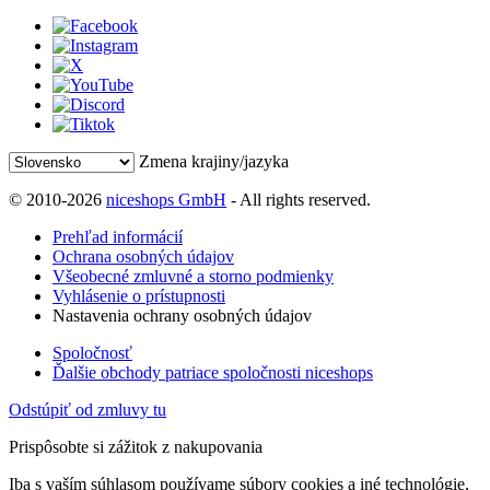
Zmena krajiny/jazyka
© 2010-2026
niceshops GmbH
- All rights reserved.
Prehľad informácií
Ochrana osobných údajov
Všeobecné zmluvné a storno podmienky
Vyhlásenie o prístupnosti
Nastavenia ochrany osobných údajov
Spoločnosť
Ďalšie obchody patriace spoločnosti niceshops
Odstúpiť od zmluvy tu
Prispôsobte si zážitok z nakupovania
Iba s vaším súhlasom používame súbory cookies a iné technológie,