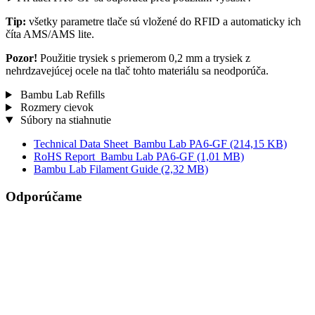
Tip:
všetky parametre tlače sú vložené do RFID a automaticky ich
číta AMS/AMS lite.
Pozor!
Použitie trysiek s priemerom 0,2 mm a trysiek z
nehrdzavejúcej ocele na tlač tohto materiálu sa neodporúča.
Bambu Lab Refills
Rozmery cievok
Súbory na stiahnutie
Technical Data Sheet_Bambu Lab PA6-GF
(214,15 KB)
RoHS Report_Bambu Lab PA6-GF
(1,01 MB)
Bambu Lab Filament Guide
(2,32 MB)
Odporúčame