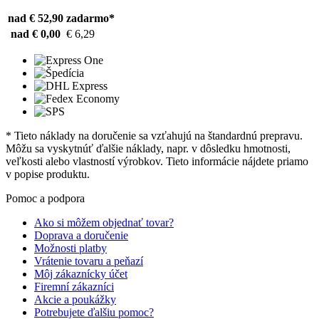
nad € 52,90
zadarmo*
nad € 0,00
€ 6,29
* Tieto náklady na doručenie sa vzťahujú na štandardnú prepravu.
Môžu sa vyskytnúť ďalšie náklady, napr. v dôsledku hmotnosti,
veľkosti alebo vlastností výrobkov. Tieto informácie nájdete priamo
v popise produktu.
Pomoc a podpora
Ako si môžem objednať tovar?
Doprava a doručenie
Možnosti platby
Vrátenie tovaru a peňazí
Môj zákaznícky účet
Firemní zákazníci
Akcie a poukážky
Potrebujete ďalšiu pomoc?