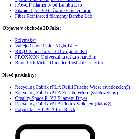
PA6-GF filamenty od Bambu Lab
Filament pre 3D tlačiarne v bielej farbe
Fiber Reinforced filamenty Bambu Lab
Objavte v obchode 3DJake:
Polymaker
Vallejo Game Color Night Blue
BIQU Panda Lux LED Upgrade Kit
PROXXON Univerzálna taška s náradím
BondTech Metal Threaded Push-fit Conector
Nové produkty:
Recycling Fabrik rPLA Refill Frische Wiese (svetlozelený)
Recycling Fabrik rPLA Frische Wiese (svetlozelený)
Creality Space Pi V2 Filament Dryer
Recycling Fabrik rPLA Flottes Veilchen (fialový)
Polymaker HT-PLA Pro Black