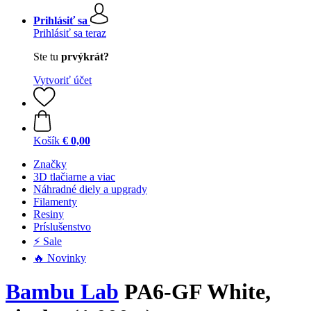
Prihlásiť sa
Prihlásiť sa teraz
Ste tu
prvýkrát?
Vytvoriť účet
Košík
€ 0,00
Značky
3D tlačiarne a viac
Náhradné diely a upgrady
Filamenty
Resiny
Príslušenstvo
⚡ Sale
🔥 Novinky
Bambu Lab
PA6-GF White,