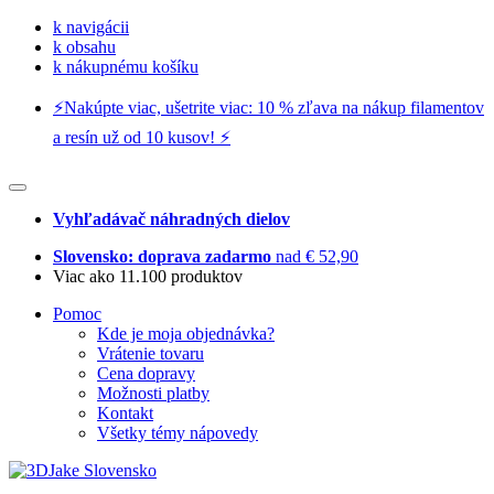
k navigácii
k obsahu
k nákupnému košíku
⚡️Nakúpte viac, ušetrite viac: 10 % zľava na nákup filamentov
a resín už od 10 kusov! ⚡️
Vyhľadávač náhradných dielov
Slovensko: doprava zadarmo
nad € 52,90
Viac ako 11.100 produktov
Pomoc
Kde je moja objednávka?
Vrátenie tovaru
Cena dopravy
Možnosti platby
Kontakt
Všetky témy nápovedy