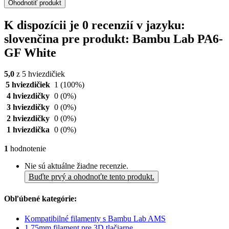
Ohodnotiť produkt
K dispozícii je 0 recenzií v jazyku:
slovenčina pre produkt: Bambu Lab PA6-
GF White
5,0
z 5 hviezdičiek
5 hviezdičiek
1
(100%)
4 hviezdičky
0
(0%)
3 hviezdičky
0
(0%)
2 hviezdičky
0
(0%)
1 hviezdička
0
(0%)
1
hodnotenie
Nie sú aktuálne žiadne recenzie.
Buďte prvý a ohodnoťte tento produkt.
Obľúbené kategórie:
Kompatibilné filamenty s Bambu Lab AMS
1,75mm filament pre 3D tlačiarne