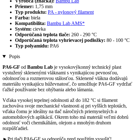
Výrobca (značka):
Bambu Lab
Priemer:
1,75 mm
Typ produktu:
PA - nylonový filament
Farba:
biela
Kompatibilita:
Bambu Lab AMS*
Systém:
cievka
Odporúčaná teplota tlače:
260 - 290 °C
Odporúčaná teplota vyhrievacej podložky:
80 - 100 °C
Typ polyamidu:
PA6
Popis
PA6-GF
od
Bambu Lab
je vysokovýkonný technický plast
vystužený sklenenými vláknami s vynikajúcou pevnosťou,
odolnosťou a rozmerovou stálosťou. Sklenené vlákna dodávajú
materiálu vynikajúcu húževnatosť, čo umožňuje PA6-GF vydržať
ťažké používanie bez ohýbania alebo lámania.
Vďaka vysokej tepelnej odolnosti až do 182 °C si filament
zachováva svoje mechanické vlastnosti aj pri vyšších teplotách,
vďaka čomu je ideálny na tlač náročných priemyselných a
automobilových aplikácií. Okrem toho má materiál veľmi dobrú
odolnosť voči chemikáliám, olejom a mnohým druhom
rozpúšťadiel.
►Pri tlači PA6-GF sa odporúča pred použitím vysušiť!