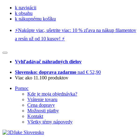
k navigácii
k obsahu
k nákupnému košíku
⚡️Nakúpte viac, ušetrite viac: 10 % zľava na nákup filamentov
a resín už od 10 kusov! ⚡️
Vyhľadávač náhradných dielov
Slovensko: doprava zadarmo
nad € 52,90
Viac ako 11.100 produktov
Pomoc
Kde je moja objednávka?
Vrátenie tovaru
Cena dopravy
Možnosti platby
Kontakt
Všetky témy nápovedy