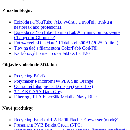
Z nášho blogu:
Epizóda na YouTube: Ako vyčistiť a uvoľniť trysku a
heatbreak ako profesionál!
Epizóda na YouTube: Bambu Lab A1 mini Combo: Game
Changer or Gimmick?
Entry-level 3D tlačiareň FDM pod 300 €! (2025 Edition)
Tipy na tlač s filamentom ColorFabb CorkFill
Karbónový filament colorFabb XT-CF20
Objavte v obchode 3DJake:
Recycling Fabrik
Polymaker Panchroma™ PLA Silk Orange
Ochranná fólia pre LCD displej (sada 3 ks)
3DJAKE ASA Dark Grey
Fiberlogy PLA FiberSilk Metallic Navy Blue
Nové produkty:
Recycling Fabrik rPLA Refill Flaches Gewässer (modrý)
Prusament PVB Bright Green (NFC)