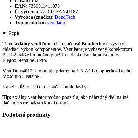
Obsah:
1 ks
EAN:
7350011411870
Č. výrobcu:
ACC01FAN41187
Výrobca (značka):
BondTech
Typ produktu:
ventilátor
Popis
Tento
axiálny ventilátor
od spoločnosti
Bondtech
má vysoký
chladiaci výkon komponentov. Ventilátor je vybavený konektorom
PHR-2, takže ho možno použiť na doske Breakout Board od
Elegoo Neptune 3 Pro.
Ventilátor 4010 sa montuje priamo na GX ACE Copperhead alebo
Mosquito Heatsink.
Kábel s dĺžkou 10 cm je súčasťou dodávky.
Tip:
axiálny ventilátor možno použiť aj ako náhradný diel na iné
tlačiarne s rovnakým konektorom.
Podobné produkty