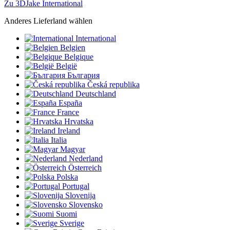
Zu 3DJake International
Anderes Lieferland wählen
International
Belgien
Belgique
België
България
Česká republika
Deutschland
España
France
Hrvatska
Ireland
Italia
Magyar
Nederland
Österreich
Polska
Portugal
Slovenija
Slovensko
Suomi
Sverige