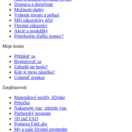
Doprava a doručenie
Možnosti platby
Vrátenie tovaru a peňazí
Môj zákaznícky účet
Firemní zákazníci
Akcie a poukážky
Potrebujete ďalšiu pomoc?
Moje konto
Prihlásiť sa
Registrovať sa
Zabudli ste heslo?
Kde je moja zásielka?
Uplatniť poukaz
Zaujímavosti
Materiálové profily 3DJake
Príručka
Nakupujte viac, ušetrite viac
Partnerský program
3D tlač FAQ
Podpora FabLabs
My a naše životné prostredie