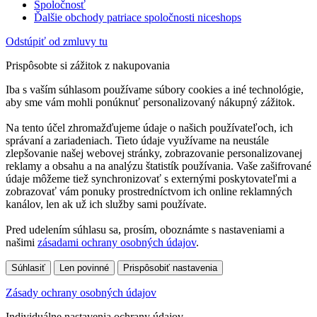
Spoločnosť
Ďalšie obchody patriace spoločnosti niceshops
Odstúpiť od zmluvy tu
Prispôsobte si zážitok z nakupovania
Iba s vaším súhlasom používame súbory cookies a iné technológie,
aby sme vám mohli ponúknuť personalizovaný nákupný zážitok.
Na tento účel zhromažďujeme údaje o našich používateľoch, ich
správaní a zariadeniach. Tieto údaje využívame na neustále
zlepšovanie našej webovej stránky, zobrazovanie personalizovanej
reklamy a obsahu a na analýzu štatistík používania. Vaše zašifrované
údaje môžeme tiež synchronizovať s externými poskytovateľmi a
zobrazovať vám ponuky prostredníctvom ich online reklamných
kanálov, len ak už ich služby sami používate.
Pred udelením súhlasu sa, prosím, oboznámte s nastaveniami a
našimi
zásadami ochrany osobných údajov
.
Súhlasiť
Len povinné
Prispôsobiť nastavenia
Zásady ochrany osobných údajov
Individuálne nastavenia ochrany údajov