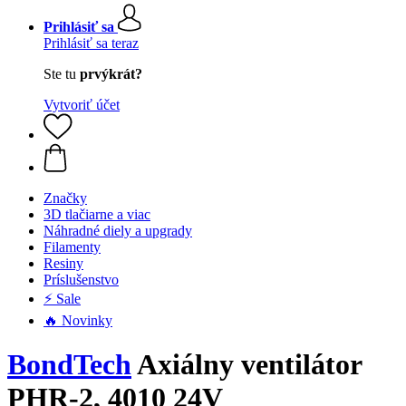
Prihlásiť sa
Prihlásiť sa teraz
Ste tu
prvýkrát?
Vytvoriť účet
Značky
3D tlačiarne a viac
Náhradné diely a upgrady
Filamenty
Resiny
Príslušenstvo
⚡ Sale
🔥 Novinky
BondTech
Axiálny ventilátor
PHR-2, 4010 24V