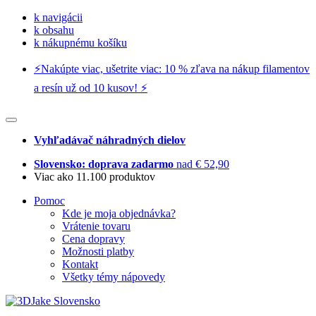
k navigácii
k obsahu
k nákupnému košíku
⚡️Nakúpte viac, ušetrite viac: 10 % zľava na nákup filamentov
a resín už od 10 kusov! ⚡️
Vyhľadávač náhradných dielov
Slovensko: doprava zadarmo
nad € 52,90
Viac ako 11.100 produktov
Pomoc
Kde je moja objednávka?
Vrátenie tovaru
Cena dopravy
Možnosti platby
Kontakt
Všetky témy nápovedy