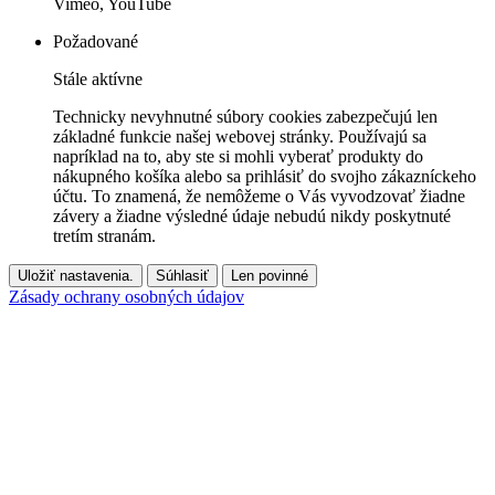
Vimeo, YouTube
Požadované
Stále aktívne
Technicky nevyhnutné súbory cookies zabezpečujú len
základné funkcie našej webovej stránky. Používajú sa
napríklad na to, aby ste si mohli vyberať produkty do
nákupného košíka alebo sa prihlásiť do svojho zákazníckeho
účtu. To znamená, že nemôžeme o Vás vyvodzovať žiadne
závery a žiadne výsledné údaje nebudú nikdy poskytnuté
tretím stranám.
Uložiť nastavenia.
Súhlasiť
Len povinné
Zásady ochrany osobných údajov