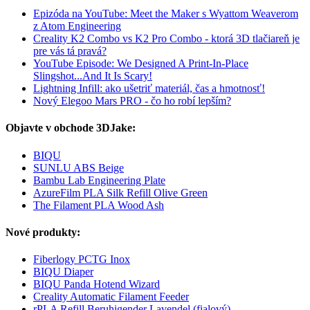
Epizóda na YouTube: Meet the Maker s Wyattom Weaverom
z Atom Engineering
Creality K2 Combo vs K2 Pro Combo - ktorá 3D tlačiareň je
pre vás tá pravá?
YouTube Episode: We Designed A Print-In-Place
Slingshot...And It Is Scary!
Lightning Infill: ako ušetriť materiál, čas a hmotnosť!
Nový Elegoo Mars PRO - čo ho robí lepším?
Objavte v obchode 3DJake:
BIQU
SUNLU ABS Beige
Bambu Lab Engineering Plate
AzureFilm PLA Silk Refill Olive Green
The Filament PLA Wood Ash
Nové produkty:
Fiberlogy PCTG Inox
BIQU Diaper
BIQU Panda Hotend Wizard
Creality Automatic Filament Feeder
rPLA Refill Beruhigender Lavendel (fialový)