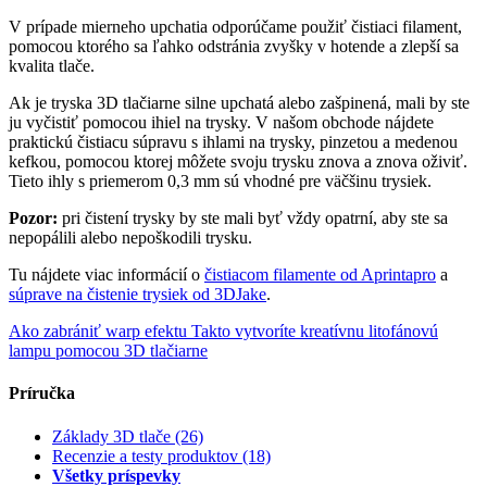
V prípade mierneho upchatia odporúčame použiť čistiaci filament,
pomocou ktorého sa ľahko odstránia zvyšky v hotende a zlepší sa
kvalita tlače.
Ak je tryska 3D tlačiarne silne upchatá alebo zašpinená, mali by ste
ju vyčistiť pomocou ihiel na trysky. V našom obchode nájdete
praktickú čistiacu súpravu s ihlami na trysky, pinzetou a medenou
kefkou, pomocou ktorej môžete svoju trysku znova a znova oživiť.
Tieto ihly s priemerom 0,3 mm sú vhodné pre väčšinu trysiek.
Pozor:
pri čistení trysky by ste mali byť vždy opatrní, aby ste sa
nepopálili alebo nepoškodili trysku.
Tu nájdete viac informácií o
čistiacom filamente od Aprintapro
a
súprave na čistenie trysiek od 3DJake
.
Ako zabrániť warp efektu
Takto vytvoríte kreatívnu litofánovú
lampu pomocou 3D tlačiarne
Príručka
Základy 3D tlače
(26)
Recenzie a testy produktov
(18)
Všetky príspevky