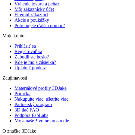
Vrátenie tovaru a peňazí
Môj zákaznícky účet
Firemní zákazníci
Akcie a poukážky
Potrebujete ďalšiu pomoc?
Moje konto
Prihlásiť sa
Registrovať sa
Zabudli ste heslo?
Kde je moja zásielka?
Uplatniť poukaz
Zaujímavosti
Materiálové profily 3DJake
Príručka
Nakupujte viac, ušetrite viac
Partnerský program
3D tlač FAQ
Podpora FabLabs
My a naše životné prostredie
O značke 3DJake