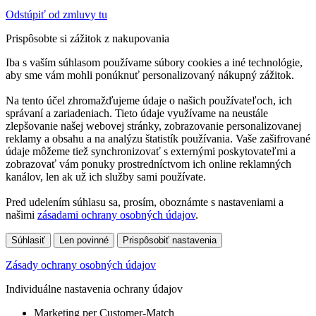
Odstúpiť od zmluvy tu
Prispôsobte si zážitok z nakupovania
Iba s vaším súhlasom používame súbory cookies a iné technológie,
aby sme vám mohli ponúknuť personalizovaný nákupný zážitok.
Na tento účel zhromažďujeme údaje o našich používateľoch, ich
správaní a zariadeniach. Tieto údaje využívame na neustále
zlepšovanie našej webovej stránky, zobrazovanie personalizovanej
reklamy a obsahu a na analýzu štatistík používania. Vaše zašifrované
údaje môžeme tiež synchronizovať s externými poskytovateľmi a
zobrazovať vám ponuky prostredníctvom ich online reklamných
kanálov, len ak už ich služby sami používate.
Pred udelením súhlasu sa, prosím, oboznámte s nastaveniami a
našimi
zásadami ochrany osobných údajov
.
Súhlasiť
Len povinné
Prispôsobiť nastavenia
Zásady ochrany osobných údajov
Individuálne nastavenia ochrany údajov
Marketing per Customer-Match