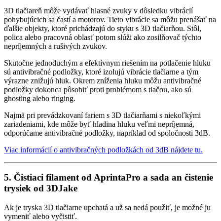
3D tlačiareň môže vydávať hlasné zvuky v dôsledku vibrácií
pohybujúcich sa častí a motorov. Tieto vibrácie sa môžu prenášať na
ďalšie objekty, ktoré prichádzajú do styku s 3D tlačiarňou. Stôl,
polica alebo pracovná oblasť potom slúži ako zosilňovač týchto
nepríjemných a rušivých zvukov.
Skutočne jednoduchým a efektívnym riešením na potlačenie hluku
sú antivibračné podložky, ktoré izolujú vibrácie tlačiarne a tým
výrazne znižujú hluk. Okrem zníženia hluku môžu antivibračné
podložky dokonca pôsobiť proti problémom s tlačou, ako sú
ghosting alebo ringing.
Najmä pri prevádzkovaní fariem s 3D tlačiarňami s niekoľkými
zariadeniami, kde môže byť hladina hluku veľmi nepríjemná,
odporúčame antivibračné podložky, napríklad od spoločnosti 3dB.
Viac informácií o antivibračných podložkách od 3dB nájdete tu.
5. Čistiaci filament od AprintaPro a sada an čistenie
trysiek od 3DJake
Ak je tryska 3D tlačiarne upchatá a už sa nedá použiť, je možné ju
vymeniť alebo vyčistiť.