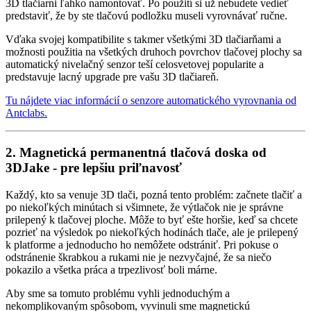
3D tlačiarni ľahko namontovať. Po použití si už nebudete vedieť
predstaviť, že by ste tlačovú podložku museli vyrovnávať ručne.
Vďaka svojej kompatibilite s takmer všetkými 3D tlačiarňami a
možnosti použitia na všetkých druhoch povrchov tlačovej plochy sa
automatický nivelačný senzor teší celosvetovej popularite a
predstavuje lacný upgrade pre vašu 3D tlačiareň.
Tu nájdete viac informácií o senzore automatického vyrovnania od
Antclabs.
2. Magnetická permanentná tlačová doska od
3DJake - pre lepšiu priľnavosť
Každý, kto sa venuje 3D tlači, pozná tento problém: začnete tlačiť a
po niekoľkých minútach si všimnete, že výtlačok nie je správne
prilepený k tlačovej ploche. Môže to byť ešte horšie, keď sa chcete
pozrieť na výsledok po niekoľkých hodinách tlače, ale je prilepený
k platforme a jednoducho ho nemôžete odstrániť. Pri pokuse o
odstránenie škrabkou a rukami nie je nezvyčajné, že sa niečo
pokazilo a všetka práca a trpezlivosť boli márne.
Aby sme sa tomuto problému vyhli jednoduchým a
nekomplikovaným spôsobom, vyvinuli sme magnetickú