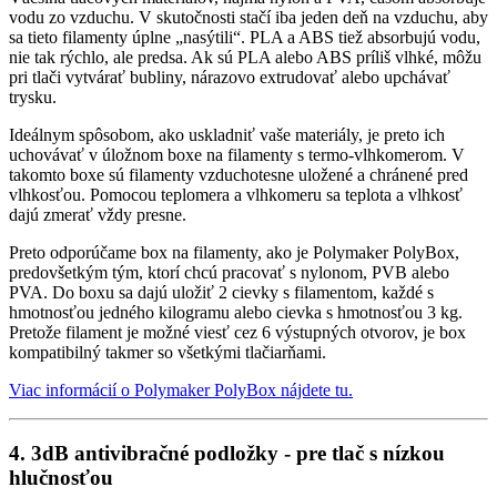
vodu zo vzduchu. V skutočnosti stačí iba jeden deň na vzduchu, aby
sa tieto filamenty úplne „nasýtili“. PLA a ABS tiež absorbujú vodu,
nie tak rýchlo, ale predsa. Ak sú PLA alebo ABS príliš vlhké, môžu
pri tlači vytvárať bubliny, nárazovo extrudovať alebo upchávať
trysku.
Ideálnym spôsobom, ako uskladniť vaše materiály, je preto ich
uchovávať v úložnom boxe na filamenty s termo-vlhkomerom. V
takomto boxe sú filamenty vzduchotesne uložené a chránené pred
vlhkosťou. Pomocou teplomera a vlhkomeru sa teplota a vlhkosť
dajú zmerať vždy presne.
Preto odporúčame box na filamenty, ako je Polymaker PolyBox,
predovšetkým tým, ktorí chcú pracovať s nylonom, PVB alebo
PVA. Do boxu sa dajú uložiť 2 cievky s filamentom, každé s
hmotnosťou jedného kilogramu alebo cievka s hmotnosťou 3 kg.
Pretože filament je možné viesť cez 6 výstupných otvorov, je box
kompatibilný takmer so všetkými tlačiarňami.
Viac informácií o Polymaker PolyBox nájdete tu.
4. 3dB antivibračné podložky - pre tlač s nízkou
hlučnosťou