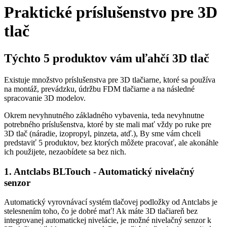
Praktické príslušenstvo pre 3D
tlač
Týchto 5 produktov vám uľahčí 3D tlač
Existuje množstvo príslušenstva pre 3D tlačiarne, ktoré sa používa
na montáž, prevádzku, údržbu FDM tlačiarne a na následné
spracovanie 3D modelov.
Okrem nevyhnutného základného vybavenia, teda nevyhnutne
potrebného príslušenstva, ktoré by ste mali mať vždy po ruke pre
3D tlač (náradie, izopropyl, pinzeta, atď.), By sme vám chceli
predstaviť 5 produktov, bez ktorých môžete pracovať, ale akonáhle
ich použijete, nezaobídete sa bez nich.
1. Antclabs BLTouch - Automatický nivelačný
senzor
Automatický vyrovnávací systém tlačovej podložky od Antclabs je
stelesnením toho, čo je dobré mať! Ak máte 3D tlačiareň bez
integrovanej automatickej nivelácie, je možné nivelačný senzor k