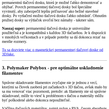
permanentnú tlačovú dosku, ktorú je možné ľahko demontovať a
ohýbať. Povrch permanentnej tlačovej dosky bol špeciálne
vyvinutý, aby zabezpečil lepšiu priľnavosť ako bežné stavebné
dosky. Po vytlačení možno tlačovú dosku ľahko odstrániť. Ohnutím
pružnej dosky sa výtlačok uvoľní bez námahy - takmer sám.
Naozaj super:
permanentná tlačová doska je univerzálne
použiteľná a je kompatibilná s každou 3D tlačiarňou. Je k dispozícii
v mnohých veľkostiach a v prípade potreby sa dá dokonca rezať na
menšie rozmery.
Tu sa dozviete viac o magnetickej permanentnej tlačovej doske od
3DJake.
3. Polymaker Polybox - pre optimálne uskladnenie
filamentov
Správne skladovanie filamentov zvyčajne nie je jednou z vecí,
ktorými sa človek zaoberá pri začiatkoch s 3D tlačou, avšak malo by
sa mu venovať viac pozornosti, pretože: ak filamenty nie sú správne
skladované, môže to viesť k problémom s tlačou a materiály môžu
byť poškodené alebo dokonca nepoužiteľné.
Väčšina tlačových materiálov, najmä nylon a PVA, časom absorbuje