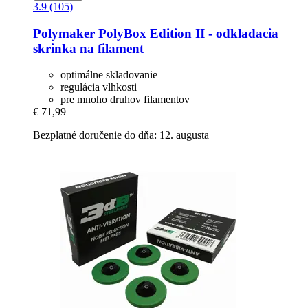
3.9 (105)
Polymaker
PolyBox Edition II -​ odkladacia
skrinka na filament
optimálne skladovanie
regulácia vlhkosti
pre mnoho druhov filamentov
€ 71,99
Bezplatné doručenie do dňa: 12. augusta