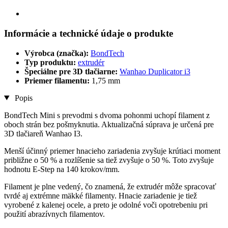
Informácie a technické údaje o produkte
Výrobca (značka):
BondTech
Typ produktu:
extrudér
Špeciálne pre 3D tlačiarne:
Wanhao Duplicator i3
Priemer filamentu:
1,75 mm
Popis
BondTech Mini s prevodmi s dvoma pohonmi uchopí filament z
oboch strán bez pošmyknutia. Aktualizačná súprava je určená pre
3D tlačiareň Wanhao I3.
Menší účinný priemer hnacieho zariadenia zvyšuje krútiaci moment
približne o 50 % a rozlíšenie sa tiež zvyšuje o 50 %. Toto zvyšuje
hodnotu E-Step na 140 krokov/mm.
Filament je plne vedený, čo znamená, že extrudér môže spracovať
tvrdé aj extrémne mäkké filamenty. Hnacie zariadenie je tiež
vyrobené z kalenej ocele, a preto je odolné voči opotrebeniu pri
použití abrazívnych filamentov.