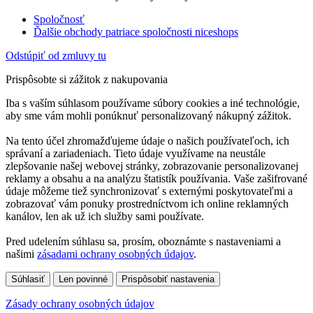
Spoločnosť
Ďalšie obchody patriace spoločnosti niceshops
Odstúpiť od zmluvy tu
Prispôsobte si zážitok z nakupovania
Iba s vaším súhlasom používame súbory cookies a iné technológie,
aby sme vám mohli ponúknuť personalizovaný nákupný zážitok.
Na tento účel zhromažďujeme údaje o našich používateľoch, ich
správaní a zariadeniach. Tieto údaje využívame na neustále
zlepšovanie našej webovej stránky, zobrazovanie personalizovanej
reklamy a obsahu a na analýzu štatistík používania. Vaše zašifrované
údaje môžeme tiež synchronizovať s externými poskytovateľmi a
zobrazovať vám ponuky prostredníctvom ich online reklamných
kanálov, len ak už ich služby sami používate.
Pred udelením súhlasu sa, prosím, oboznámte s nastaveniami a
našimi
zásadami ochrany osobných údajov
.
Súhlasiť
Len povinné
Prispôsobiť nastavenia
Zásady ochrany osobných údajov