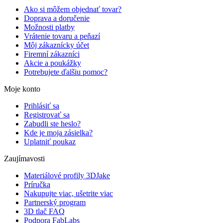
Ako si môžem objednať tovar?
Doprava a doručenie
Možnosti platby
Vrátenie tovaru a peňazí
Môj zákaznícky účet
Firemní zákazníci
Akcie a poukážky
Potrebujete ďalšiu pomoc?
Moje konto
Prihlásiť sa
Registrovať sa
Zabudli ste heslo?
Kde je moja zásielka?
Uplatniť poukaz
Zaujímavosti
Materiálové profily 3DJake
Príručka
Nakupujte viac, ušetrite viac
Partnerský program
3D tlač FAQ
Podpora FabLabs