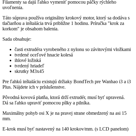
Filamenty sa dajú ľahko vymeniť pomocou páčky rýchleho
uvoľnenia.
Táto súprava používa originálny krokový motor, ktorý sa dodáva s
tlačiarňou a inštalácia trvá približne 1 hodinu. Príručka "krok za
korkom" je obsahom balenia.
Sada obsahuje:
časti extrudéra vyrobeného z nylonu so závitovými vložkami
tvrdené oceľové hnacie kolesá
ihlové ložiská
tvrdený hriadeľ
skrutky M3x45
Pre ľahkú inštaláciu existujú držiaky BondTech pre Wanhao i3 a i3
Plus. Nájdete ich v príslušenstve.
Pôvodná kovová platňa, ktorá drží extrudér, musí byť upravená.
Dá sa ľahko upraviť pomocou pílky a pilníka.
Maximálny pohyb osi X je na pravej strane obmedzený na asi 15
mm.
E-krok musí byť nastavený na 140 krokov/mm. (s LCD panelom)