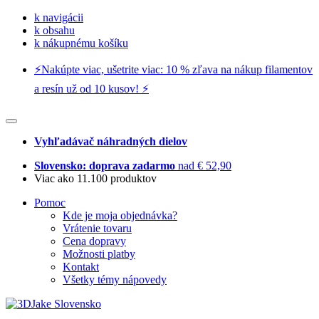
k navigácii
k obsahu
k nákupnému košíku
⚡️Nakúpte viac, ušetrite viac: 10 % zľava na nákup filamentov
a resín už od 10 kusov! ⚡️
Vyhľadávač náhradných dielov
Slovensko: doprava zadarmo
nad € 52,90
Viac ako 11.100 produktov
Pomoc
Kde je moja objednávka?
Vrátenie tovaru
Cena dopravy
Možnosti platby
Kontakt
Všetky témy nápovedy