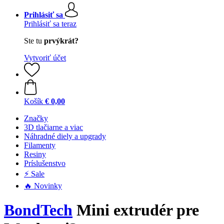
Prihlásiť sa
Prihlásiť sa teraz
Ste tu
prvýkrát?
Vytvoriť účet
Košík
€ 0,00
Značky
3D tlačiarne a viac
Náhradné diely a upgrady
Filamenty
Resiny
Príslušenstvo
⚡ Sale
🔥 Novinky
BondTech
Mini extrudér pre