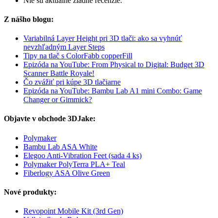
Nie sú aktuálne žiadne recenzie.
Z nášho blogu:
Variabilná Layer Height pri 3D tlači: ako sa vyhnúť
nevzhľadným Layer Steps
Tipy na tlač s ColorFabb copperFill
Epizóda na YouTube: From Physical to Digital: Budget 3D
Scanner Battle Royale!
Čo zvážiť pri kúpe 3D tlačiarne
Epizóda na YouTube: Bambu Lab A1 mini Combo: Game
Changer or Gimmick?
Objavte v obchode 3DJake:
Polymaker
Bambu Lab ASA White
Elegoo Anti-Vibration Feet (sada 4 ks)
Polymaker PolyTerra PLA+ Teal
Fiberlogy ASA Olive Green
Nové produkty:
Revopoint Mobile Kit (3rd Gen)