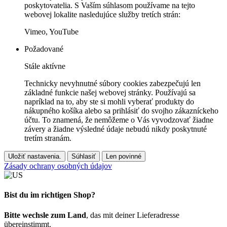
poskytovatelia. S Vaším súhlasom používame na tejto
webovej lokalite nasledujúce služby tretích strán:
Vimeo, YouTube
Požadované
Stále aktívne
Technicky nevyhnutné súbory cookies zabezpečujú len
základné funkcie našej webovej stránky. Používajú sa
napríklad na to, aby ste si mohli vyberať produkty do
nákupného košíka alebo sa prihlásiť do svojho zákazníckeho
účtu. To znamená, že nemôžeme o Vás vyvodzovať žiadne
závery a žiadne výsledné údaje nebudú nikdy poskytnuté
tretím stranám.
Uložiť nastavenia.
Súhlasiť
Len povinné
Zásady ochrany osobných údajov
Bist du im richtigen Shop?
Bitte wechsle zum Land
, das mit deiner Lieferadresse
übereinstimmt.