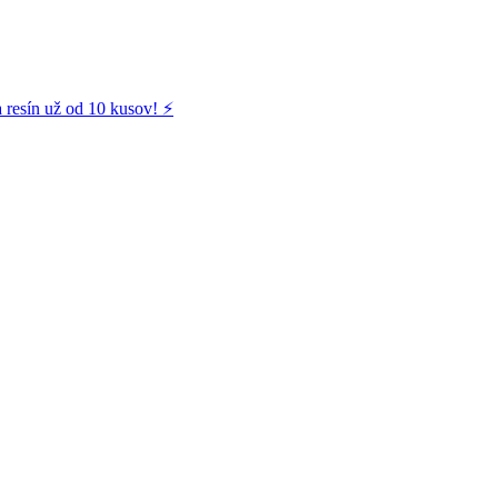
 resín už od 10 kusov! ⚡️