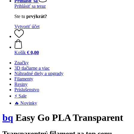
Prihlásiť sa
Prihlásiť sa teraz
Ste tu
prvýkrát?
Vytvoriť účet
Košík
€ 0,00
Značky
3D tlačiarne a viac
Náhradné diely a upgrady
Filamenty
Resiny
Príslušenstvo
⚡ Sale
🔥 Novinky
bq
Easy Go PLA Transparent
Transparentný filament za top cenu