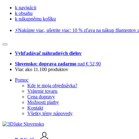
k navigácii
k obsahu
k nákupnému košíku
⚡️Nakúpte viac, ušetrite viac: 10 % zľava na nákup filamentov a
Vyhľadávač náhradných dielov
Slovensko: doprava zadarmo
nad € 52,90
Viac ako 11.100 produktov
Pomoc
Kde je moja objednávka?
Vrátenie tovaru
Cena dopravy
Možnosti platby
Kontakt
Všetky témy nápovedy