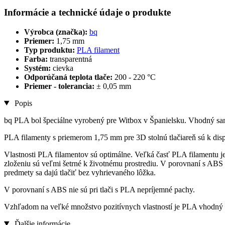
Informácie a technické údaje o produkte
Výrobca (značka):
bq
Priemer:
1,75 mm
Typ produktu:
PLA filament
Farba:
transparentná
Systém:
cievka
Odporúčaná teplota tlače:
200 - 220 °C
Priemer - tolerancia:
± 0,05 mm
Popis
bq PLA bol špeciálne vyrobený pre Witbox v Španielsku. Vhodný sam
PLA filamenty s priemerom 1,75 mm pre 3D stolnú tlačiareň sú k disp
Vlastnosti PLA filamentov sú optimálne. Veľká časť PLA filamentu je
zloženiu sú veľmi šetrné k životnému prostrediu. V porovnaní s ABS
predmety sa dajú tlačiť bez vyhrievaného lôžka.
V porovnaní s ABS nie sú pri tlači s PLA nepríjemné pachy.
Vzhľadom na veľké množstvo pozitívnych vlastností je PLA vhodný aj
Ďalšie informácie