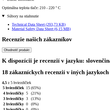
Optimálna teplota tlače: 210 - 220 ° C
Súbory na stiahnutie
Technical Data Sheet
(293,73 KB)
Material Safety Data Sheet
(6,15 MB)
Recenzie našich zákazníkov
Ohodnotiť produkt
K dispozícii je recenzií v jazyku: sloven
18 zákazníckych recenzií v iných jazykoch
4,5
z 5 hviezdičiek
5 hviezdičiek
15
(65%)
4 hviezdičky
5
(21%)
3 hviezdičky
3
(13%)
2 hviezdičky
0
(0%)
1 hviezdička
0
(0%)