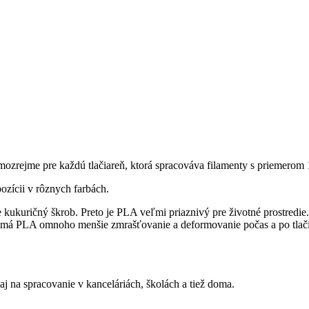
ozrejme pre každú tlačiareň, ktorá spracováva filamenty s priemero
ozícii v rôznych farbách.
 kukuričný škrob. Preto je PLA veľmi priaznivý pre životné prostredi
 má PLA omnoho menšie zmrašťovanie a deformovanie počas a po tlači,
 na spracovanie v kanceláriách, školách a tiež doma.