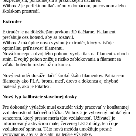
bezpečnejšiu, pohodlnejšiu a praktickejšiu tlačiareň.
Witbox 2 je perfektnou tlačiarňou v domácom, pracovnom alebo
školskom prostredí.
Extrudér
Extrudér je najdôležitejším prvkom 3D tlačiarne. Fialament
preťahuje cez hotend, aby sa roztavil.
Witbox 2 má úplne novo vyvinutý extrudér, ktorý zaisťuje
optimálnu priľnavosť filamentu.
Nová koncepcia dvojitého pohonu vyvíja tlak na filament z oboch
strán. Dvojitý pohon znižuje riziko zablokovania a filament sa
vďaka hotendu roztaví až do konca.
Nový extrudér dokáže tlačiť širokú škálu filamentov. Patria sem
filamenty ako PLA, bronz, meď, drevo a dokonca aj ohybné
materiály, ako je Filaflex.
Nový typ kalibrácie stavebnej dosky
Pre dokonalý výtlačok musí extrudér vždy pracovať v konštantnej
vzdialenosti od tlačového lôžka. Witbox 2 je vybavený indukčným
senzorom, ktorý presne meria túto vzdialenosť. Užívateľ je
informovaný aktiváciou malej červenej LED diódy, len čo je
vzdialenosť správna. Táto nová metóda umožňuje presné
vyrovnanie, aby sa dosiahli najlepšie výsledky.