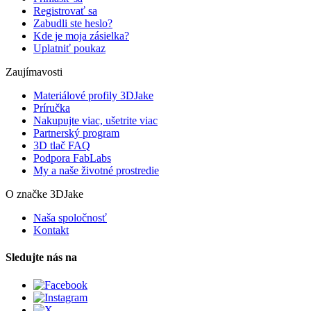
Registrovať sa
Zabudli ste heslo?
Kde je moja zásielka?
Uplatniť poukaz
Zaujímavosti
Materiálové profily 3DJake
Príručka
Nakupujte viac, ušetrite viac
Partnerský program
3D tlač FAQ
Podpora FabLabs
My a naše životné prostredie
O značke 3DJake
Naša spoločnosť
Kontakt
Sledujte nás na