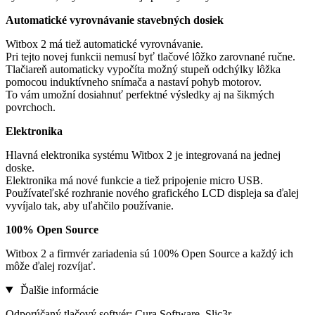
Automatické vyrovnávanie stavebných dosiek
Witbox 2 má tiež automatické vyrovnávanie.
Pri tejto novej funkcii nemusí byť tlačové lôžko zarovnané ručne.
Tlačiareň automaticky vypočíta možný stupeň odchýlky lôžka
pomocou induktívneho snímača a nastaví pohyb motorov.
To vám umožní dosiahnuť perfektné výsledky aj na šikmých
povrchoch.
Elektronika
Hlavná elektronika systému Witbox 2 je integrovaná na jednej
doske.
Elektronika má nové funkcie a tiež pripojenie micro USB.
Používateľské rozhranie nového grafického LCD displeja sa ďalej
vyvíjalo tak, aby uľahčilo používanie.
100% Open Source
Witbox 2 a firmvér zariadenia sú 100% Open Source a každý ich
môže ďalej rozvíjať.
Ďalšie informácie
Odporúčaný tlačový softvér: Cura Software, Slic3r