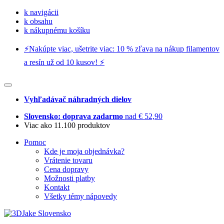
k navigácii
k obsahu
k nákupnému košíku
⚡️Nakúpte viac, ušetrite viac: 10 % zľava na nákup filamentov
a resín už od 10 kusov! ⚡️
Vyhľadávač náhradných dielov
Slovensko: doprava zadarmo
nad € 52,90
Viac ako 11.100 produktov
Pomoc
Kde je moja objednávka?
Vrátenie tovaru
Cena dopravy
Možnosti platby
Kontakt
Všetky témy nápovedy