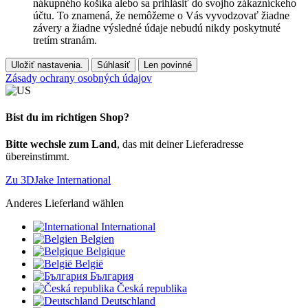
nákupného košíka alebo sa prihlásiť do svojho zákazníckeho
účtu. To znamená, že nemôžeme o Vás vyvodzovať žiadne
závery a žiadne výsledné údaje nebudú nikdy poskytnuté
tretím stranám.
Uložiť nastavenia.
Súhlasiť
Len povinné
Zásady ochrany osobných údajov
Bist du im richtigen Shop?
Bitte wechsle zum Land
, das mit deiner Lieferadresse
übereinstimmt.
Zu 3DJake International
Anderes Lieferland wählen
International
Belgien
Belgique
België
България
Česká republika
Deutschland