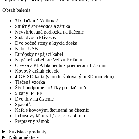
Obsah balenia
3D tlačiareň Witbox 2
Stručný sprievodca a záruka
Nevyhrievaná podložka na tlačenie
Sada dvoch klávesov
Dve bočné steny a krycia doska
Kábel USB
Európsky napájací kábel
Napájací kábel pre Veľkú Britániu
Cievka z PLA filamentu s priemerom 1,75 mm
Kovový držiak cievok
4 GB SD karta (s predinštalovanými 3D modelmi)
Tlačená vzorka
Štyri podporné nožičky pre tlačiareň
5 kanyl PTFE
Dve ihly na čistenie
Špachtľa
Kefa s kovovými štetinami na čistenie
Imbusový kľúč s 1,5; 2; 2,5 a 4 mm
Prepravný zámok
Súvisiace produkty
Náhradné diely