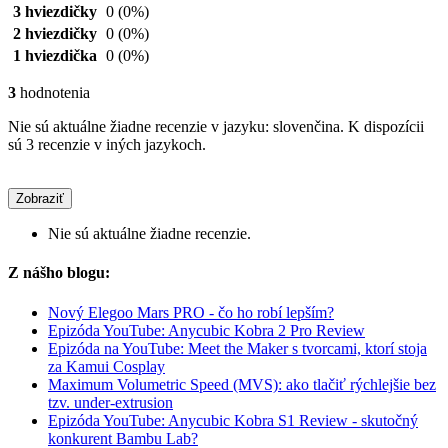
3 hviezdičky
0
(0%)
2 hviezdičky
0
(0%)
1 hviezdička
0
(0%)
3
hodnotenia
Nie sú aktuálne žiadne recenzie v jazyku: slovenčina. K dispozícii
sú 3 recenzie v iných jazykoch.
Zobraziť
Nie sú aktuálne žiadne recenzie.
Z nášho blogu:
Nový Elegoo Mars PRO - čo ho robí lepším?
Epizóda YouTube: Anycubic Kobra 2 Pro Review
Epizóda na YouTube: Meet the Maker s tvorcami, ktorí stoja
za Kamui Cosplay
Maximum Volumetric Speed (MVS): ako tlačiť rýchlejšie bez
tzv. under-extrusion
Epizóda YouTube: Anycubic Kobra S1 Review - skutočný
konkurent Bambu Lab?