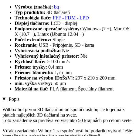
Výrobca (značka):
bq
Typ produktu:
3D tlačiareň
Technológia tlače:
FFF - FDM - LPD
Displej tlačiarne:
LCD - displej
Podporované operačné systémy:
Windows (7 +), Mac OS
X (10.7 +), Linux (Ubuntu 12.04 +)
Počet extrudérov:
Single
Rozhranie:
USB - Pripojenie, SD - karta
Vyhrievacia podložka:
Nie
Vyhrievaný inštalačný priestor:
Nie
Rýchlosť tlače:
> 100 mm/s
Priemer trysky:
0,4 mm
Priemer filamentu:
1,75 mm
Priestor na výrobu [DxŠxV]:
297 x 210 x 200 mm
min. výška vrstvy:
50 µm
Materiál na tlač:
PLA filament, Špeciálny filament
Popis
Witbox bol prvou 3D tlačiarňou od spoločnosti bq. Je to jedna z
piatich najlepších 3D tlačiarní na svete.
Toto zariadenie sa predáva vo viac ako 50 krajinách po celom svete.
Vďaka zariadeniu Witbox 2 sa spoločnosti bq podarilo vytvoriť ešte