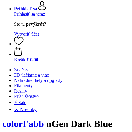
Prihlásiť sa
Prihlásiť sa teraz
Ste tu
prvýkrát?
Vytvoriť účet
Košík
€ 0,00
Značky
3D tlačiarne a viac
Náhradné diely a upgrady
Filamenty
Resiny
Príslušenstvo
⚡ Sale
🔥 Novinky
colorFabb
nGen Dark Blue