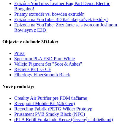
Epizóda YouTube: Leather Bag Part Deux: Electric
Boogaloo!
Priamy extrudér vs. bowden extrudér
Epizóda na YouTube: 3D tlač akejkoľvek textúry!
Epizóda na YouTube: Zoznámte sa s tvorcom Joshuom
Rowleym z E3D
Objavte v obchode 3DJake:
Prusa
Spectrum PLA ESD Pure White
Vallejo Pigment Set "Soot & Ashes"
Recreus PET-G CF
Fiberlogy FiberSmooth Black
Nové produkty:
Creality Air Purifier pre FDM tlačiarne
Revopoint Mobile Kit (4th Gen)
Recycling Fabrik rPETG Wilder Prototyp
Prusament PVB Smoky Black (NFC)
rPLA Refill Funkelnde Kerze (červený s trblietkami)