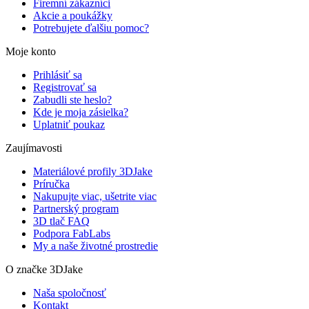
Firemní zákazníci
Akcie a poukážky
Potrebujete ďalšiu pomoc?
Moje konto
Prihlásiť sa
Registrovať sa
Zabudli ste heslo?
Kde je moja zásielka?
Uplatniť poukaz
Zaujímavosti
Materiálové profily 3DJake
Príručka
Nakupujte viac, ušetrite viac
Partnerský program
3D tlač FAQ
Podpora FabLabs
My a naše životné prostredie
O značke 3DJake
Naša spoločnosť
Kontakt