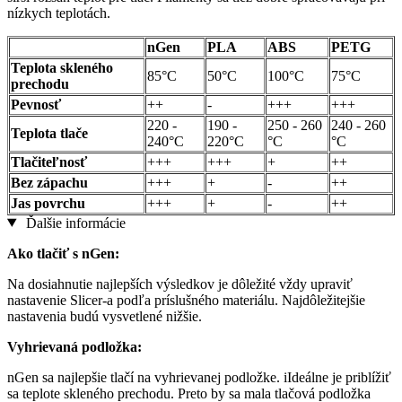
nízkych teplotách.
nGen
PLA
ABS
PETG
Teplota skleného
85°C
50°C
100°C
75°C
prechodu
Pevnosť
++
-
+++
+++
220 -
190 -
250 - 260
240 - 260
Teplota tlače
240°C
220°C
°C
°C
Tlačiteľnosť
+++
+++
+
++
Bez zápachu
+++
+
-
++
Jas povrchu
+++
+
-
++
Ďalšie informácie
Ako tlačiť s nGen:
Na dosiahnutie najlepších výsledkov je dôležité vždy upraviť
nastavenie Slicer-a podľa príslušného materiálu. Najdôležitejšie
nastavenia budú vysvetlené nižšie.
Vyhrievaná podložka:
nGen sa najlepšie tlačí na vyhrievanej podložke. iIdeálne je priblížiť
sa teplote skleného prechodu. Preto by sa mala tlačová podložka