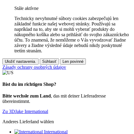
Stále aktívne
Technicky nevyhnutné súbory cookies zabezpečujú len
základné funkcie našej webovej stránky. Používajú sa
napríklad na to, aby ste si mohli vyberať produkty do
nákupného košíka alebo sa prihlásiť do svojho zákazníckeho
účtu. To znamená, že nemôžeme o Vás vyvodzovať žiadne
závery a žiadne výsledné údaje nebudú nikdy poskytnuté
tretím stranám.
Uložiť nastavenia.
Súhlasiť
Len povinné
Zásady ochrany osobných údajov
Bist du im richtigen Shop?
Bitte wechsle zum Land
, das mit deiner Lieferadresse
übereinstimmt.
Zu 3DJake International
Anderes Lieferland wählen
International