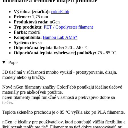
Informácie a technické údaje o produkte
Výrobca (značka):
colorFabb
Priemer:
1,75 mm
Produktová rada:
nGen
Typ produktu:
PET / Copolyester filament
Farba:
modrá
Kompatibilita:
Bambu Lab AMS*
Systém:
cievka
Odporúčaná teplota tlače:
220 - 240 °C
Odporúčaná teplota vyhrievacej podložky:
75 - 85 °C
Popis
3D tlač má v súčasnosti mnoho využití - prototypovanie, dizajn,
modely alebo aj hračky.
Nové nGen filamenty značky ColorFabb ponúkajú ideálne tlačové
materiály pre akékoľvek použitie.
nGen filamenty majú funkčné vlastnosti a prekvapivo dobre sa
tlačia.
Teplota skleného prechodu je o 85 °C vyššia ako pri PLA filamente.
nGen je ideálny pre používateľov, ktorí potrebujú väčšiu flexibilitu a
širší rozsah teplôt pre tlač. Filamenty sa tiež dobre spracovávajú pri