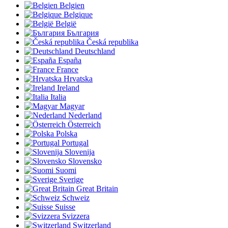
Belgien
Belgique
België
България
Česká republika
Deutschland
España
France
Hrvatska
Ireland
Italia
Magyar
Nederland
Österreich
Polska
Portugal
Slovenija
Slovensko
Suomi
Sverige
Great Britain
Schweiz
Suisse
Svizzera
Switzerland