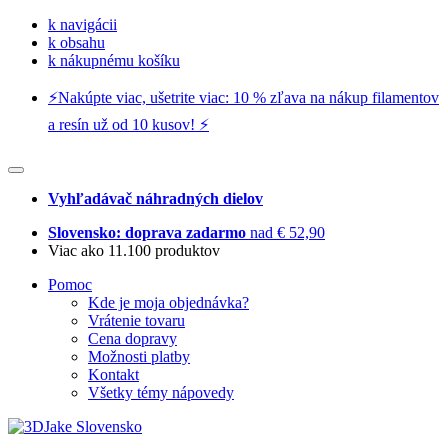
k navigácii
k obsahu
k nákupnému košíku
⚡️Nakúpte viac, ušetrite viac: 10 % zľava na nákup filamentov
a resín už od 10 kusov! ⚡️
Vyhľadávač náhradných dielov
Slovensko: doprava zadarmo
nad € 52,90
Viac ako 11.100 produktov
Pomoc
Kde je moja objednávka?
Vrátenie tovaru
Cena dopravy
Možnosti platby
Kontakt
Všetky témy nápovedy