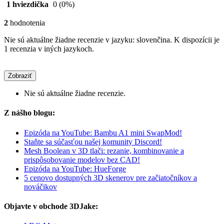
1 hviezdička
0
(0%)
2
hodnotenia
Nie sú aktuálne žiadne recenzie v jazyku: slovenčina. K dispozícii je
1 recenzia v iných jazykoch.
Zobraziť
Nie sú aktuálne žiadne recenzie.
Z nášho blogu:
Epizóda na YouTube: Bambu A1 mini SwapMod!
Staňte sa súčasťou našej komunity Discord!
Mesh Boolean v 3D tlači: rezanie, kombinovanie a
prispôsobovanie modelov bez CAD!
Epizóda na YouTube: HueForge
5 cenovo dostupných 3D skenerov pre začiatočníkov a
nováčikov
Objavte v obchode 3DJake: