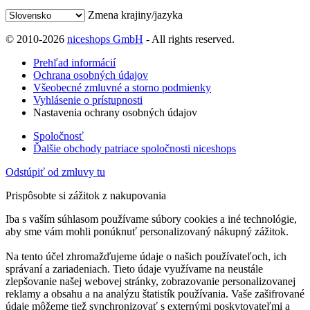
Zmena krajiny/jazyka
© 2010-2026
niceshops GmbH
- All rights reserved.
Prehľad informácií
Ochrana osobných údajov
Všeobecné zmluvné a storno podmienky
Vyhlásenie o prístupnosti
Nastavenia ochrany osobných údajov
Spoločnosť
Ďalšie obchody patriace spoločnosti niceshops
Odstúpiť od zmluvy tu
Prispôsobte si zážitok z nakupovania
Iba s vaším súhlasom používame súbory cookies a iné technológie,
aby sme vám mohli ponúknuť personalizovaný nákupný zážitok.
Na tento účel zhromažďujeme údaje o našich používateľoch, ich
správaní a zariadeniach. Tieto údaje využívame na neustále
zlepšovanie našej webovej stránky, zobrazovanie personalizovanej
reklamy a obsahu a na analýzu štatistík používania. Vaše zašifrované
údaje môžeme tiež synchronizovať s externými poskytovateľmi a