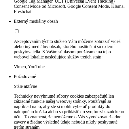
Google Tag Manager, UET (Universal Event Tracking)
Consent Mode od Microsoft, Google Consent Mode, Klarna,
Freshchat
Externý mediálny obsah
Akceptovaním týchto služieb Vám môžeme zobraziť videá
alebo iný mediálny obsah, ktorého hostiteľmi sú externí
poskytovatelia. S Vaším súhlasom používame na tejto
webovej lokalite nasledujúce služby tretích strán:
Vimeo, YouTube
Požadované
Stále aktívne
Technicky nevyhnutné súbory cookies zabezpečujú len
základné funkcie našej webovej stránky. Používajú sa
napríklad na to, aby ste si mohli vyberať produkty do
nákupného košíka alebo sa prihlásiť do svojho zákazníckeho
účtu. To znamená, že nemôžeme o Vás vyvodzovať žiadne
závery a žiadne výsledné údaje nebudú nikdy poskytnuté
tretím stranám.