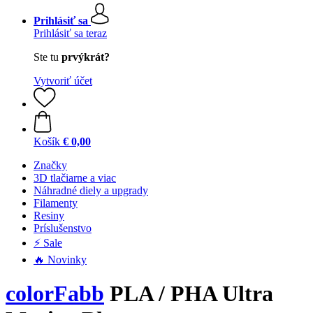
Prihlásiť sa
Prihlásiť sa teraz
Ste tu
prvýkrát?
Vytvoriť účet
Košík
€ 0,00
Značky
3D tlačiarne a viac
Náhradné diely a upgrady
Filamenty
Resiny
Príslušenstvo
⚡ Sale
🔥 Novinky
colorFabb
PLA / PHA Ultra