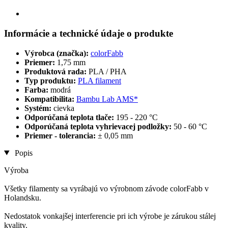
Informácie a technické údaje o produkte
Výrobca (značka):
colorFabb
Priemer:
1,75 mm
Produktová rada:
PLA / PHA
Typ produktu:
PLA filament
Farba:
modrá
Kompatibilita:
Bambu Lab AMS*
Systém:
cievka
Odporúčaná teplota tlače:
195 - 220 °C
Odporúčaná teplota vyhrievacej podložky:
50 - 60 °C
Priemer - tolerancia:
± 0,05 mm
Popis
Výroba
Všetky filamenty sa vyrábajú vo výrobnom závode colorFabb v
Holandsku.
Nedostatok vonkajšej interferencie pri ich výrobe je zárukou stálej
kvality.