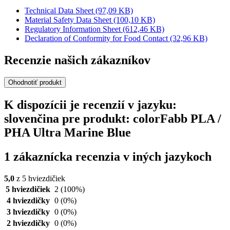
Technical Data Sheet
(97,09 KB)
Material Safety Data Sheet
(100,10 KB)
Regulatory Information Sheet
(612,46 KB)
Declaration of Conformity for Food Contact
(32,96 KB)
Recenzie našich zákazníkov
Ohodnotiť produkt
K dispozícii je recenzií v jazyku:
slovenčina pre produkt: colorFabb PLA /
PHA Ultra Marine Blue
1 zákaznícka recenzia v iných jazykoch
5,0
z 5 hviezdičiek
5 hviezdičiek
2
(100%)
4 hviezdičky
0
(0%)
3 hviezdičky
0
(0%)
2 hviezdičky
0
(0%)