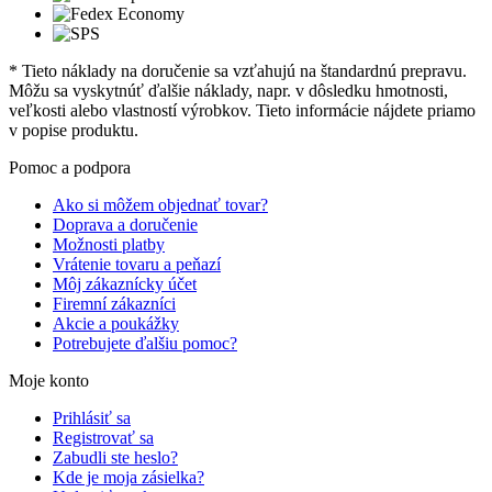
* Tieto náklady na doručenie sa vzťahujú na štandardnú prepravu.
Môžu sa vyskytnúť ďalšie náklady, napr. v dôsledku hmotnosti,
veľkosti alebo vlastností výrobkov. Tieto informácie nájdete priamo
v popise produktu.
Pomoc a podpora
Ako si môžem objednať tovar?
Doprava a doručenie
Možnosti platby
Vrátenie tovaru a peňazí
Môj zákaznícky účet
Firemní zákazníci
Akcie a poukážky
Potrebujete ďalšiu pomoc?
Moje konto
Prihlásiť sa
Registrovať sa
Zabudli ste heslo?
Kde je moja zásielka?