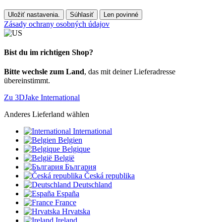
Uložiť nastavenia.
Súhlasiť
Len povinné
Zásady ochrany osobných údajov
Bist du im richtigen Shop?
Bitte wechsle zum Land
, das mit deiner Lieferadresse
übereinstimmt.
Zu 3DJake International
Anderes Lieferland wählen
International
Belgien
Belgique
België
България
Česká republika
Deutschland
España
France
Hrvatska
Ireland