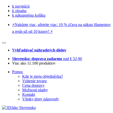
k navigácii
k obsahu
k nákupnému košíku
⚡️Nakúpte viac, ušetrite viac: 10 % zľava na nákup filamentov
a resín už od 10 kusov! ⚡️
Vyhľadávač náhradných dielov
Slovensko: doprava zadarmo
nad € 52,90
Viac ako 11.100 produktov
Pomoc
Kde je moja objednávka?
Vrátenie tovaru
Cena dopravy
Možnosti platby
Kontakt
Všetky témy nápovedy