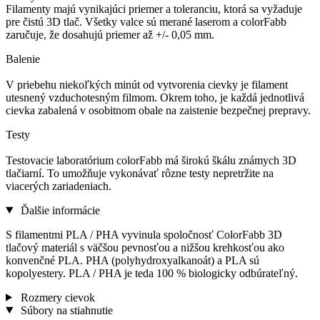
Filamenty majú vynikajúci priemer a toleranciu, ktorá sa vyžaduje
pre čistú 3D tlač. Všetky valce sú merané laserom a colorFabb
zaručuje, že dosahujú priemer až +/- 0,05 mm.
Balenie
V priebehu niekoľkých minút od vytvorenia cievky je filament
utesnený vzduchotesným filmom. Okrem toho, je každá jednotlivá
cievka zabalená v osobitnom obale na zaistenie bezpečnej prepravy.
Testy
Testovacie laboratórium colorFabb má širokú škálu známych 3D
tlačiarní. To umožňuje vykonávať rôzne testy nepretržite na
viacerých zariadeniach.
Ďalšie informácie
S filamentmi PLA / PHA vyvinula spoločnosť ColorFabb 3D
tlačový materiál s väčšou pevnosťou a nižšou krehkosťou ako
konvenčné PLA. PHA (polyhydroxyalkanoát) a PLA sú
kopolyestery. PLA / PHA je teda 100 % biologicky odbúrateľný.
Rozmery cievok
Súbory na stiahnutie