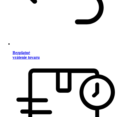
Bezplatné
vrátenie tovaru