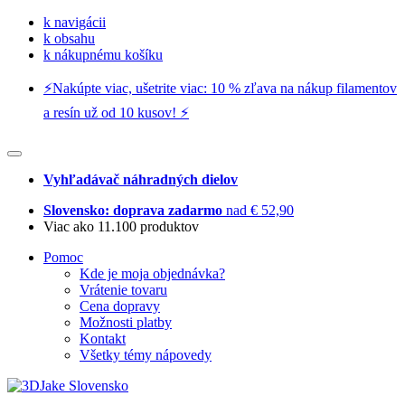
k navigácii
k obsahu
k nákupnému košíku
⚡️Nakúpte viac, ušetrite viac: 10 % zľava na nákup filamentov
a resín už od 10 kusov! ⚡️
Vyhľadávač náhradných dielov
Slovensko: doprava zadarmo
nad € 52,90
Viac ako 11.100 produktov
Pomoc
Kde je moja objednávka?
Vrátenie tovaru
Cena dopravy
Možnosti platby
Kontakt
Všetky témy nápovedy