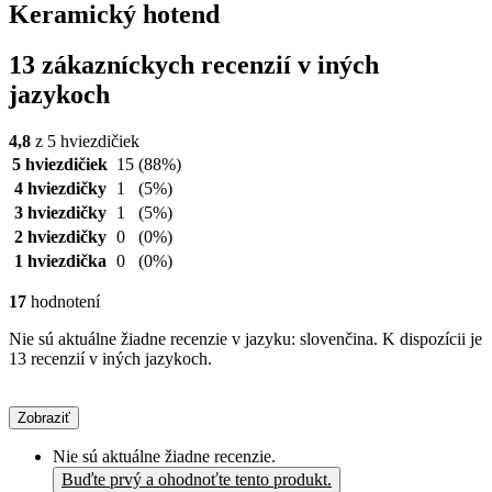
Keramický hotend
13 zákazníckych recenzií v iných
jazykoch
4,8
z 5 hviezdičiek
5 hviezdičiek
15
(88%)
4 hviezdičky
1
(5%)
3 hviezdičky
1
(5%)
2 hviezdičky
0
(0%)
1 hviezdička
0
(0%)
17
hodnotení
Nie sú aktuálne žiadne recenzie v jazyku: slovenčina. K dispozícii je
13 recenzií v iných jazykoch.
Zobraziť
Nie sú aktuálne žiadne recenzie.
Buďte prvý a ohodnoťte tento produkt.