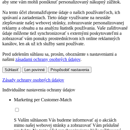
aby sme vám mohli ponúknuť personalizovaný nákupný zážitok.
Na tento účel zhromažďujeme údaje o našich používateľoch, ich
správaní a zariadeniach. Tieto údaje využívame na neustále
zlepšovanie našej webovej stránky, zobrazovanie personalizovanej
reklamy a obsahu a na analýzu štatistík používania. Vaše zašifrované
údaje môžeme tiež synchronizovať s externými poskytovateľmi a
zobrazovať vám ponuky prostredníctvom ich online reklamných
kanálov, len ak už ich služby sami používate.
Pred udelením súhlasu sa, prosím, oboznámte s nastaveniami a
našimi
zásadami ochrany osobných údajov
.
Súhlasiť
Len povinné
Prispôsobiť nastavenia
Zásady ochrany osobných údajov
Individuálne nastavenia ochrany údajov
Marketing per Customer-Match
S Vaším súhlasom Vás budeme informovať aj o akciách
mimo našej webovej stránky a zobrazovať Vám príslušné