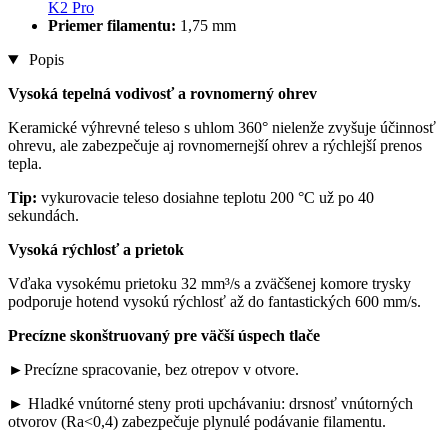
K2 Pro
Priemer filamentu:
1,75 mm
Popis
Vysoká tepelná vodivosť a rovnomerný ohrev
Keramické výhrevné teleso s uhlom 360° nielenže zvyšuje účinnosť
ohrevu, ale zabezpečuje aj rovnomernejší ohrev a rýchlejší prenos
tepla.
Tip:
vykurovacie teleso dosiahne teplotu 200 °C už po 40
sekundách.
Vysoká rýchlosť a prietok
Vďaka vysokému prietoku 32 mm³/s a zväčšenej komore trysky
podporuje hotend vysokú rýchlosť až do fantastických 600 mm/s.
Precízne skonštruovaný pre väčší úspech tlače
►Precízne spracovanie, bez otrepov v otvore.
► Hladké vnútorné steny proti upchávaniu: drsnosť vnútorných
otvorov (Ra<0,4) zabezpečuje plynulé podávanie filamentu.