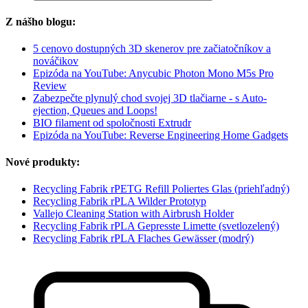
Z nášho blogu:
5 cenovo dostupných 3D skenerov pre začiatočníkov a
nováčikov
Epizóda na YouTube: Anycubic Photon Mono M5s Pro
Review
Zabezpečte plynulý chod svojej 3D tlačiarne - s Auto-
ejection, Queues and Loops!
BIO filament od spoločnosti Extrudr
Epizóda na YouTube: Reverse Engineering Home Gadgets
Nové produkty:
Recycling Fabrik rPETG Refill Poliertes Glas (priehľadný)
Recycling Fabrik rPLA Wilder Prototyp
Vallejo Cleaning Station with Airbrush Holder
Recycling Fabrik rPLA Gepresste Limette (svetlozelený)
Recycling Fabrik rPLA Flaches Gewässer (modrý)