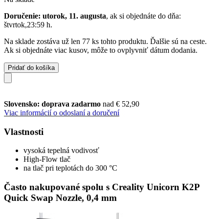
Doručenie: utorok, 11. augusta
, ak si objednáte do dňa:
štvrtok,23:59 h
.
Na sklade zostáva už len 77 ks tohto produktu. Ďalšie sú na ceste.
Ak si objednáte viac kusov, môže to ovplyvniť dátum dodania.
Pridať do košíka
Slovensko: doprava zadarmo
nad € 52,90
Viac informácií o odoslaní a doručení
Vlastnosti
vysoká tepelná vodivosť
High-Flow tlač
na tlač pri teplotách do 300 °C
Často nakupované spolu s Creality Unicorn K2P
Quick Swap Nozzle, 0,4 mm