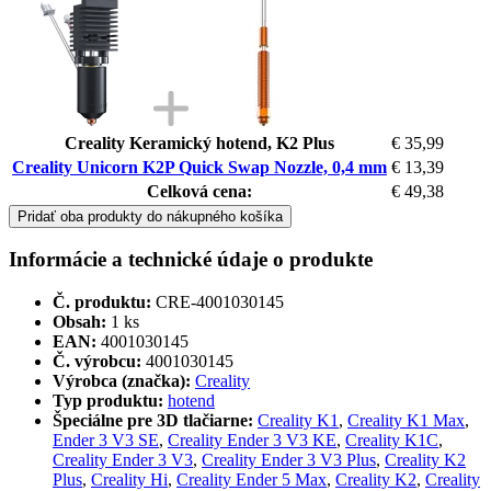
Creality Keramický hotend, K2 Plus
€ 35,99
Creality Unicorn K2P Quick Swap Nozzle, 0,4 mm
€ 13,39
Celková cena:
€ 49,38
Pridať oba produkty do nákupného košíka
Informácie a technické údaje o produkte
Č. produktu:
CRE-4001030145
Obsah:
1 ks
EAN:
4001030145
Č. výrobcu:
4001030145
Výrobca (značka):
Creality
Typ produktu:
hotend
Špeciálne pre 3D tlačiarne:
Creality K1
,
Creality K1 Max
,
Ender 3 V3 SE
,
Creality Ender 3 V3 KE
,
Creality K1C
,
Creality Ender 3 V3
,
Creality Ender 3 V3 Plus
,
Creality K2
Plus
,
Creality Hi
,
Creality Ender 5 Max
,
Creality K2
,
Creality