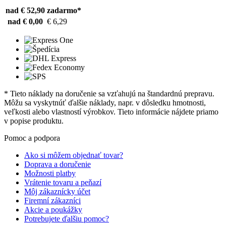
nad € 52,90
zadarmo*
nad € 0,00
€ 6,29
* Tieto náklady na doručenie sa vzťahujú na štandardnú prepravu.
Môžu sa vyskytnúť ďalšie náklady, napr. v dôsledku hmotnosti,
veľkosti alebo vlastností výrobkov. Tieto informácie nájdete priamo
v popise produktu.
Pomoc a podpora
Ako si môžem objednať tovar?
Doprava a doručenie
Možnosti platby
Vrátenie tovaru a peňazí
Môj zákaznícky účet
Firemní zákazníci
Akcie a poukážky
Potrebujete ďalšiu pomoc?