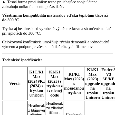
► Tesná forma proti úniku: tesne priliehajúce spoje účinne
zabraňujú úniku filamentu počas tlače.
Všestranná kompatibilita materiálov vďaka teplotám tlače až
do 300 °C
Tryska aj heatbreak sú vyrobené výlučne z kovu a sú určené na tlač
pri teplotách do 300 °C.
Celokovová konštrukcia umožňuje rýchlu demontáž a jednoduchú
výmenu a podporuje všestrannú tlač rôznych filamentov.
Technické špecifikácie:
K1/K1
Ender 
K1C/K1
K1/K1
K1/K1
Max
V3
Max
Max
Max (2023)
(2023)
SE/KE
(2024)/K1
(2023) s
Verzia
s
upgrade
upgrad
(2024) s
tryskou z
mosadznou
na
na
tryskou
tvrdenej
tryskou
trysku
trysku
Unicorn
ocele
Unicorn
Unicor
Heatbreak
Heatbreak
zo zliatiny
z titánovej
titánu a
zliatiny,
Heatbreak