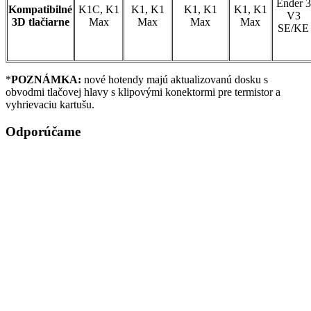
Ender 3
Kompatibilné
K1C, K1
K1, K1
K1, K1
K1, K1
V3
3D tlačiarne
Max
Max
Max
Max
SE/KE
*
POZNÁMKA:
nové hotendy majú aktualizovanú dosku s
obvodmi tlačovej hlavy s klipovými konektormi pre termistor a
vyhrievaciu kartušu.
Odporúčame