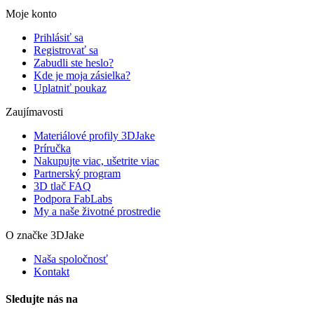
Moje konto
Prihlásiť sa
Registrovať sa
Zabudli ste heslo?
Kde je moja zásielka?
Uplatniť poukaz
Zaujímavosti
Materiálové profily 3DJake
Príručka
Nakupujte viac, ušetrite viac
Partnerský program
3D tlač FAQ
Podpora FabLabs
My a naše životné prostredie
O značke 3DJake
Naša spoločnosť
Kontakt
Sledujte nás na