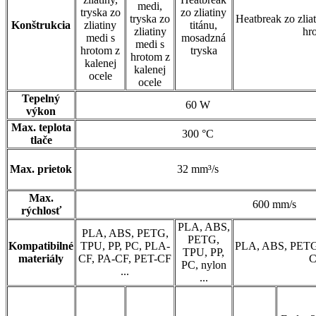
medi,
tryska zo
zo zliatiny
tryska zo
Heatbreak zo zliat
Konštrukcia
zliatiny
titánu,
zliatiny
hr
medi s
mosadzná
medi s
hrotom z
tryska
hrotom z
kalenej
kalenej
ocele
ocele
Tepelný
60 W
výkon
Max. teplota
300 °C
tlače
Max. prietok
32 mm³/s
Max.
600 mm/s
rýchlosť
PLA, ABS,
PLA, ABS, PETG,
PETG,
Kompatibilné
TPU, PP, PC, PLA-
PLA, ABS, PETG,
TPU, PP,
materiály
CF, PA-CF, PET-CF
C
PC, nylon
...
...