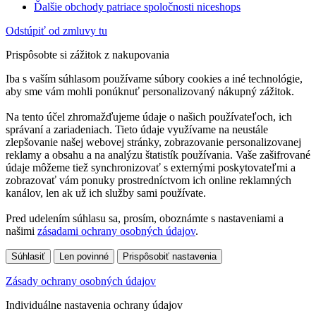
Ďalšie obchody patriace spoločnosti niceshops
Odstúpiť od zmluvy tu
Prispôsobte si zážitok z nakupovania
Iba s vaším súhlasom používame súbory cookies a iné technológie,
aby sme vám mohli ponúknuť personalizovaný nákupný zážitok.
Na tento účel zhromažďujeme údaje o našich používateľoch, ich
správaní a zariadeniach. Tieto údaje využívame na neustále
zlepšovanie našej webovej stránky, zobrazovanie personalizovanej
reklamy a obsahu a na analýzu štatistík používania. Vaše zašifrované
údaje môžeme tiež synchronizovať s externými poskytovateľmi a
zobrazovať vám ponuky prostredníctvom ich online reklamných
kanálov, len ak už ich služby sami používate.
Pred udelením súhlasu sa, prosím, oboznámte s nastaveniami a
našimi
zásadami ochrany osobných údajov
.
Súhlasiť
Len povinné
Prispôsobiť nastavenia
Zásady ochrany osobných údajov
Individuálne nastavenia ochrany údajov