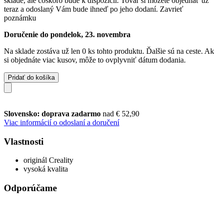
sklade, ale čoskoro bude k dispozícii. Tovar si môžete objednať už
teraz a odoslaný Vám bude ihneď po jeho dodaní.
Zavrieť
poznámku
Doručenie do pondelok, 23. novembra
Na sklade zostáva už len 0 ks tohto produktu. Ďalšie sú na ceste. Ak
si objednáte viac kusov, môže to ovplyvniť dátum dodania.
Pridať do košíka
Slovensko: doprava zadarmo
nad € 52,90
Viac informácií o odoslaní a doručení
Vlastnosti
originál Creality
vysoká kvalita
Odporúčame