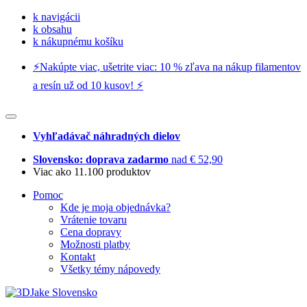
k navigácii
k obsahu
k nákupnému košíku
⚡️Nakúpte viac, ušetrite viac: 10 % zľava na nákup filamentov
a resín už od 10 kusov! ⚡️
Vyhľadávač náhradných dielov
Slovensko: doprava zadarmo
nad € 52,90
Viac ako 11.100 produktov
Pomoc
Kde je moja objednávka?
Vrátenie tovaru
Cena dopravy
Možnosti platby
Kontakt
Všetky témy nápovedy