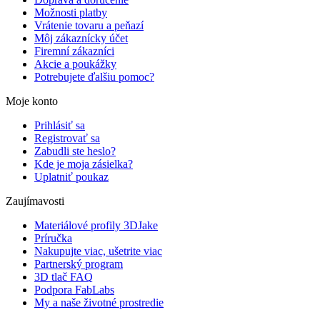
Možnosti platby
Vrátenie tovaru a peňazí
Môj zákaznícky účet
Firemní zákazníci
Akcie a poukážky
Potrebujete ďalšiu pomoc?
Moje konto
Prihlásiť sa
Registrovať sa
Zabudli ste heslo?
Kde je moja zásielka?
Uplatniť poukaz
Zaujímavosti
Materiálové profily 3DJake
Príručka
Nakupujte viac, ušetrite viac
Partnerský program
3D tlač FAQ
Podpora FabLabs
My a naše životné prostredie