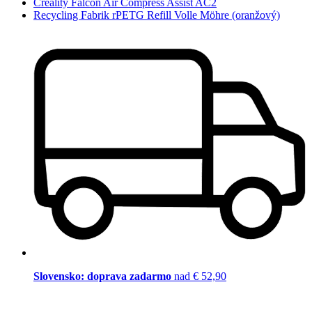
Creality Falcon Air Compress Assist AC2
Recycling Fabrik rPETG Refill Volle Möhre (oranžový)
Slovensko: doprava zadarmo
nad € 52,90