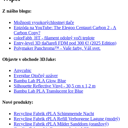
Z nášho blogu:
Možnosti vysokorýchlostnej tlače
Epizóda na YouTube: The Elegoo Centauri Carbon 2 - A
Carbon Copy?
colorFabb_HT - filament odolný voči teplote
Entry-level 3D tlačiareň FDM pod 300 €! (2025 Edition)
Polymaker Panchroma™ - Vaše farby. Váš svet.
Objavte v obchode 3DJake:
Anycubic
Everglue Otočný uzáver
Bambu Lab PLA Glow Blue
Silhouette Reflective Vinyl - 30,5 cm x 1,2 m
Bambu Lab PLA Translucent Ice Blue
Nové produkty:
Recycling Fabrik rPLA Schimmernde Nacht
Recycling Fabrik rPLA Refill Verborgene Lagune (modrý)
Recycling Fabrik rPLA Milder Sanddorn (oranžový)