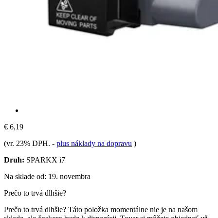
€ 6,19
(vr. 23% DPH.
-
plus náklady na dopravu
)
Druh:
SPARKX i7
Na sklade od: 19. novembra
Prečo to trvá dlhšie?
Prečo to trvá dlhšie?
Táto položka momentálne nie je na našom