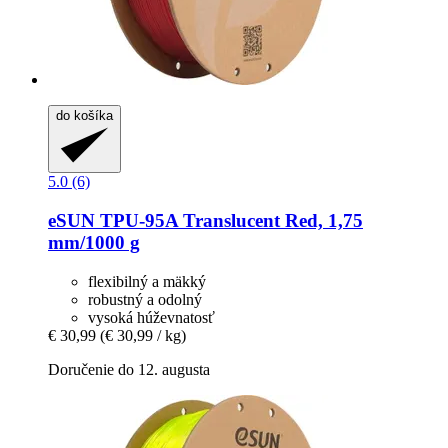
do košíka
5.0 (6)
eSUN
TPU-​95A Translucent Red, 1,75
mm/1000 g
flexibilný a mäkký
robustný a odolný
vysoká húževnatosť
€ 30,99
(€ 30,99 / kg)
Doručenie do 12. augusta