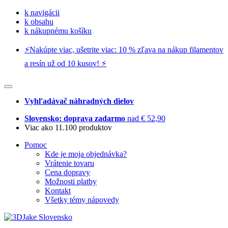
k navigácii
k obsahu
k nákupnému košíku
⚡️Nakúpte viac, ušetrite viac: 10 % zľava na nákup filamentov
a resín už od 10 kusov! ⚡️
Vyhľadávač náhradných dielov
Slovensko: doprava zadarmo
nad € 52,90
Viac ako 11.100 produktov
Pomoc
Kde je moja objednávka?
Vrátenie tovaru
Cena dopravy
Možnosti platby
Kontakt
Všetky témy nápovedy