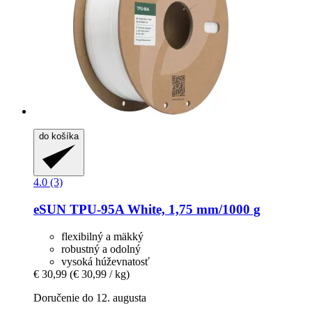
do košíka
4.0 (3)
eSUN
TPU-​95A White, 1,75 mm/1000 g
flexibilný a mäkký
robustný a odolný
vysoká húževnatosť
€ 30,99
(€ 30,99 / kg)
Doručenie do 12. augusta