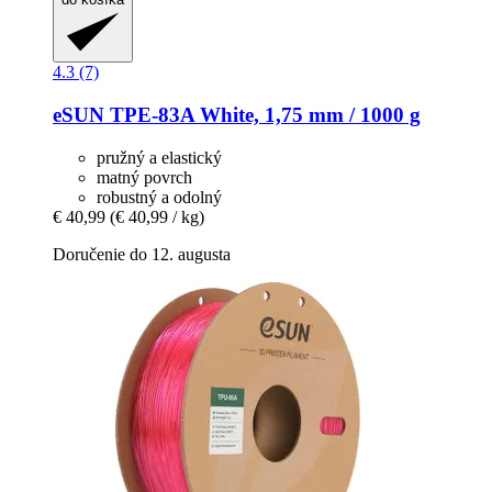
4.3 (7)
eSUN
TPE-​83A White, 1,75 mm / 1000 g
pružný a elastický
matný povrch
robustný a odolný
€ 40,99
(€ 40,99 / kg)
Doručenie do 12. augusta