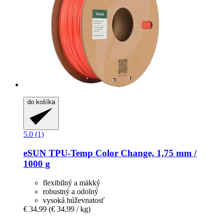
do košíka
5.0 (1)
eSUN
TPU-​Temp Color Change, 1,75 mm /
1000 g
flexibilný a mäkký
robustný a odolný
vysoká húževnatosť
€ 34,99
(€ 34,99 / kg)