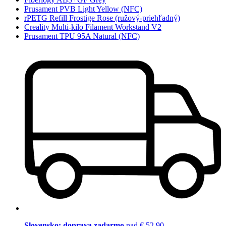
Prusament PVB Light Yellow (NFC)
rPETG Refill Frostige Rose (ružový-priehľadný)
Creality Multi-kilo Filament Workstand V2
Prusament TPU 95A Natural (NFC)
Slovensko: doprava zadarmo
nad € 52,90