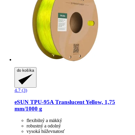
do košíka
4.7 (3)
eSUN
TPU-​95A Translucent Yellow, 1,75
mm/1000 g
flexibilný a mäkký
robustný a odolný
vysoká húževnatosť