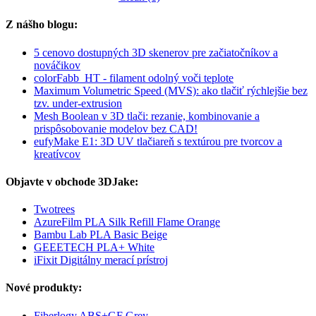
Z nášho blogu:
5 cenovo dostupných 3D skenerov pre začiatočníkov a
nováčikov
colorFabb_HT - filament odolný voči teplote
Maximum Volumetric Speed (MVS): ako tlačiť rýchlejšie bez
tzv. under-extrusion
Mesh Boolean v 3D tlači: rezanie, kombinovanie a
prispôsobovanie modelov bez CAD!
eufyMake E1: 3D UV tlačiareň s textúrou pre tvorcov a
kreatívcov
Objavte v obchode 3DJake:
Twotrees
AzureFilm PLA Silk Refill Flame Orange
Bambu Lab PLA Basic Beige
GEEETECH PLA+ White
iFixit Digitálny merací prístroj
Nové produkty:
Fiberlogy ABS+GF Grey