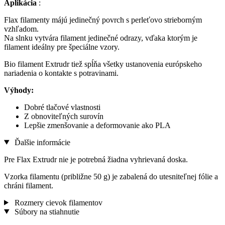
Aplikácia
:
Flax filamenty májú jedinečný povrch s perleťovo strieborným
vzhľadom.
Na slnku vytvára filament jedinečné odrazy, vďaka ktorým je
filament ideálny pre špeciálne vzory.
Bio filament Extrudr tiež spĺňa všetky ustanovenia európskeho
nariadenia o kontakte s potravinami.
Výhody:
Dobré tlačové vlastnosti
Z obnoviteľných surovín
Lepšie zmenšovanie a deformovanie ako PLA
Ďalšie informácie
Pre Flax Extrudr nie je potrebná žiadna vyhrievaná doska.
Vzorka filamentu (približne 50 g) je zabalená do utesniteľnej fólie a
chráni filament.
Rozmery cievok filamentov
Súbory na stiahnutie