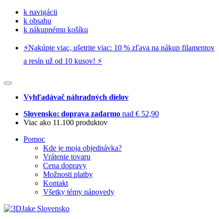
k navigácii
k obsahu
k nákupnému košíku
⚡️Nakúpte viac, ušetrite viac: 10 % zľava na nákup filamentov
a resín už od 10 kusov! ⚡️
Vyhľadávač náhradných dielov
Slovensko: doprava zadarmo
nad € 52,90
Viac ako 11.100 produktov
Pomoc
Kde je moja objednávka?
Vrátenie tovaru
Cena dopravy
Možnosti platby
Kontakt
Všetky témy nápovedy