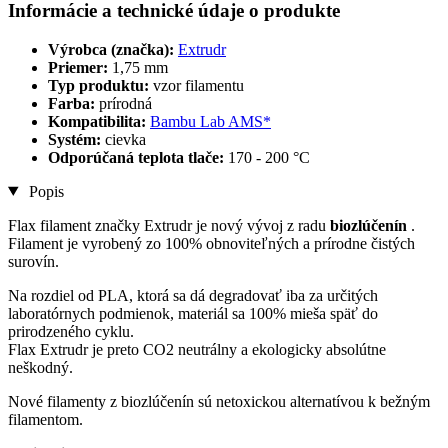
Informácie a technické údaje o produkte
Výrobca (značka):
Extrudr
Priemer:
1,75 mm
Typ produktu:
vzor filamentu
Farba:
prírodná
Kompatibilita:
Bambu Lab AMS*
Systém:
cievka
Odporúčaná teplota tlače:
170 - 200 °C
Popis
Flax filament značky Extrudr je nový vývoj z radu
biozlúčenín
.
Filament je vyrobený zo 100% obnoviteľných a prírodne čistých
surovín.
Na rozdiel od PLA, ktorá sa dá degradovať iba za určitých
laboratórnych podmienok, materiál sa 100% mieša späť do
prirodzeného cyklu.
Flax Extrudr je preto CO2 neutrálny a ekologicky absolútne
neškodný.
Nové filamenty z biozlúčenín sú netoxickou alternatívou k bežným
filamentom.