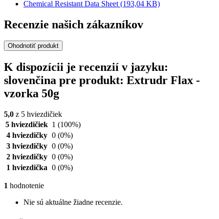
Chemical Resistant Data Sheet
(193,04 KB)
Recenzie našich zákazníkov
Ohodnotiť produkt
K dispozícii je recenzií v jazyku:
slovenčina pre produkt: Extrudr Flax -
vzorka 50g
5,0
z 5 hviezdičiek
5 hviezdičiek
1
(100%)
4 hviezdičky
0
(0%)
3 hviezdičky
0
(0%)
2 hviezdičky
0
(0%)
1 hviezdička
0
(0%)
1
hodnotenie
Nie sú aktuálne žiadne recenzie.