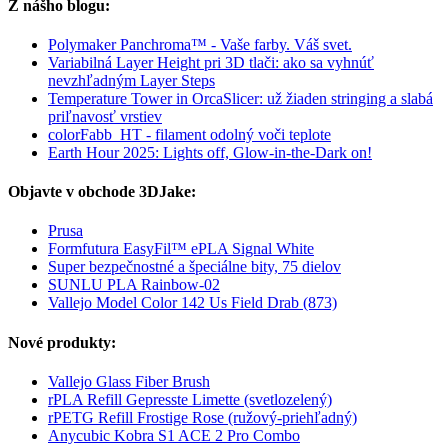
Z nášho blogu:
Polymaker Panchroma™ - Vaše farby. Váš svet.
Variabilná Layer Height pri 3D tlači: ako sa vyhnúť
nevzhľadným Layer Steps
Temperature Tower in OrcaSlicer: už žiaden stringing a slabá
priľnavosť vrstiev
colorFabb_HT - filament odolný voči teplote
Earth Hour 2025: Lights off, Glow-in-the-Dark on!
Objavte v obchode 3DJake:
Prusa
Formfutura EasyFil™ ePLA Signal White
Super bezpečnostné a špeciálne bity, 75 dielov
SUNLU PLA Rainbow-02
Vallejo Model Color 142 Us Field Drab (873)
Nové produkty:
Vallejo Glass Fiber Brush
rPLA Refill Gepresste Limette (svetlozelený)
rPETG Refill Frostige Rose (ružový-priehľadný)
Anycubic Kobra S1 ACE 2 Pro Combo