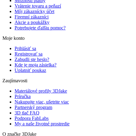
Možnosti platby
Vrátenie tovaru a peňazí
Môj zákaznícky účet
Firemní zákazníci
Akcie a poukážky
Potrebujete ďalšiu pomoc?
Moje konto
Prihlásiť sa
Registrovať sa
Zabudli ste heslo?
Kde je moja zásielka?
Uplatniť poukaz
Zaujímavosti
Materiálové profily 3DJake
Príručka
Nakupujte viac, ušetrite viac
Partnerský program
3D tlač FAQ
Podpora FabLabs
My a naše životné prostredie
O značke 3DJake