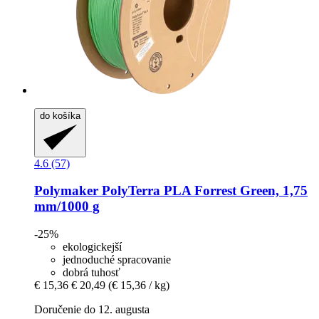
do košíka
4.6 (57)
Polymaker
PolyTerra PLA Forrest Green, 1,75
mm/1000 g
-25%
ekologickejší
jednoduché spracovanie
dobrá tuhosť
€ 15,36
€ 20,49
(€ 15,36 / kg)
Doručenie do 12. augusta