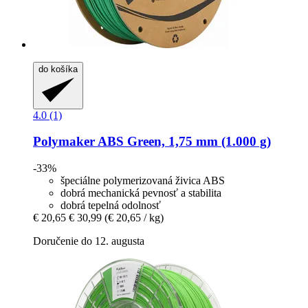
do košíka
4.0 (1)
Polymaker
ABS Green, 1,75 mm (1.000 g)
-33%
špeciálne polymerizovaná živica ABS
dobrá mechanická pevnosť a stabilita
dobrá tepelná odolnosť
€ 20,65
€ 30,99
(€ 20,65 / kg)
Doručenie do 12. augusta