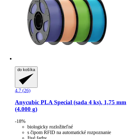
do košíka
4.7 (26)
Anycubic
PLA Special (sada 4 ks), 1,75 mm
(4.000 g)
-18%
biologicky rozložiteľné
s čipom RFID na automatické rozpoznanie
živé farby