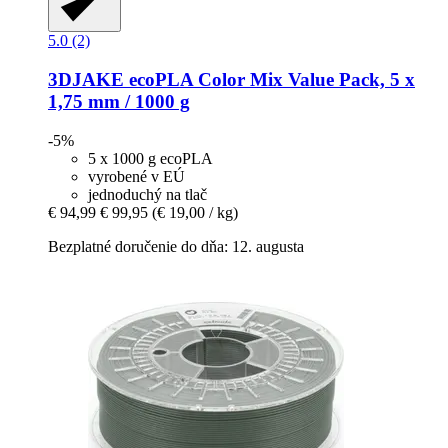
5.0 (2)
3DJAKE
ecoPLA Color Mix Value Pack, 5 x
1,75 mm / 1000 g
-5%
5 x 1000 g ecoPLA
vyrobené v EÚ
jednoduchý na tlač
€ 94,99
€ 99,95
(€ 19,00 / kg)
Bezplatné doručenie do dňa: 12. augusta