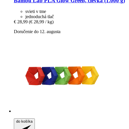
Bambu Lab
PLA Glow Green, cievka (1.000 g)
svieti v tme
jednoduchá tlač
€ 28,99
(€ 28,99 / kg)
Doručenie do 12. augusta
do košíka