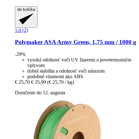
do košíka
5.0 (2)
Polymaker
ASA Army Green, 1,75 mm / 1000 g
-29%
vysoká odolnosť voči UV žiareniu a poveternostným
vplyvom
dobrá stabilita a odolnosť voči nárazom
podobné vlastnosti ako ABS
€ 25,70
€ 35,99
(€ 25,70 / kg)
Doručenie do 12. augusta