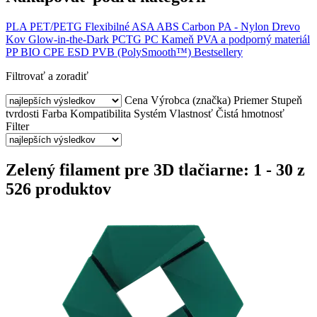
PLA
PET/PETG
Flexibilné
ASA
ABS
Carbon
PA - Nylon
Drevo
Kov
Glow-in-the-Dark
PCTG
PC
Kameň
PVA a podporný materiál
PP
BIO
CPE
ESD
PVB (PolySmooth™)
Bestsellery
Filtrovať a zoradiť
Cena
Výrobca (značka)
Priemer
Stupeň
tvrdosti
Farba
Kompatibilita
Systém
Vlastnosť
Čistá hmotnosť
Filter
Zelený filament pre 3D tlačiarne: 1 - 30 z
526 produktov