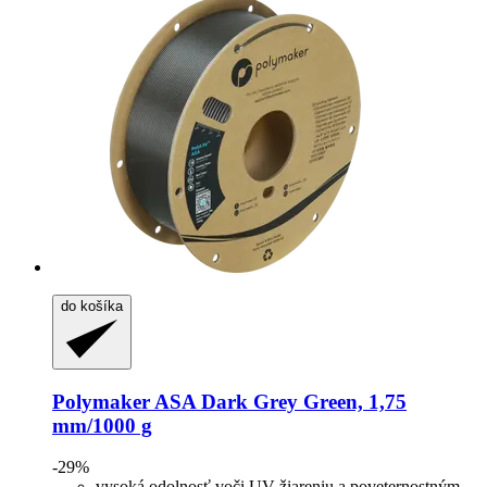
do košíka
Polymaker
ASA Dark Grey Green, 1,75
mm/1000 g
-29%
vysoká odolnosť voči UV žiareniu a poveternostným