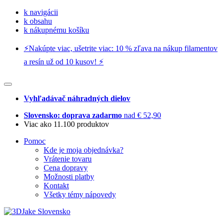
k navigácii
k obsahu
k nákupnému košíku
⚡️Nakúpte viac, ušetrite viac: 10 % zľava na nákup filamentov
a resín už od 10 kusov! ⚡️
Vyhľadávač náhradných dielov
Slovensko: doprava zadarmo
nad € 52,90
Viac ako 11.100 produktov
Pomoc
Kde je moja objednávka?
Vrátenie tovaru
Cena dopravy
Možnosti platby
Kontakt
Všetky témy nápovedy