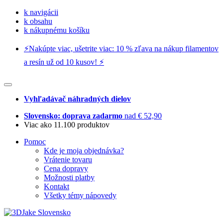
k navigácii
k obsahu
k nákupnému košíku
⚡️Nakúpte viac, ušetrite viac: 10 % zľava na nákup filamentov
a resín už od 10 kusov! ⚡️
Vyhľadávač náhradných dielov
Slovensko: doprava zadarmo
nad € 52,90
Viac ako 11.100 produktov
Pomoc
Kde je moja objednávka?
Vrátenie tovaru
Cena dopravy
Možnosti platby
Kontakt
Všetky témy nápovedy