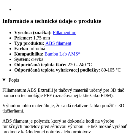
Informácie a technické údaje o produkte
Výrobca (značka):
Fillamentum
Priemer:
1,75 mm
Typ produktu:
ABS filament
Farba:
prírodná
Kompatibilita:
Bambu Lab AMS*
Systém:
cievka
Odporúčaná teplota tlače:
220 - 240 °C
Odporúčaná teplota vyhrievacej podložky:
80-105 °C
Popis
FIllamentum ABS Extrafill je tlačový materiál určený pre 3D tlač
pomocou technológie FFF (označovanej taktiež ako FDM).
Výhodou tohto materiálu je, že sa dá relatívne ľahko použiť s 3D
tlačiarňami.
ABS filament je polymér, ktorý sa dokonale hodí na výrobu
funkčných modelov pred sériovou výrobou. Je tiež možné vyrábať
predmety každodennej potreby alebo prototypy.