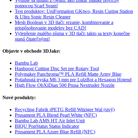
Vyhnite sa líniám Z-Seam: ako získať hladké povrchy
pomocou Scarf Seam!
Test produktov: UniFormation GKtwo, Resin Curing Station
& Ultra Sonic Resin Cleaner
Mesh Boolean v 3D tlači: rezanie, kombinovanie a
prispôsobovanie modelov bez CAD!
Vylepšenie malého písma v 3D tlači: takto sa texty konečne
stanú čitateľnými!
Objavte v obchode 3DJake:
Bambu Lab
Hanboost Cutting Disc Set pre Rotary Tool
Polymaker Panchroma™ PLA Refill Matte Army Blue
Potiahnutá tryska M6 3 mm pre LulzBot a Hexagon Hotend
High Flow ObXiDian 500 Prusa Nextruder Nozzle
Nové produkty:
Recycling Fabrik rPETG Refill Witziger Wal (sivý)
Prusament PLA Blend Pearl White (NFC)
Bambu Lab AMS HT Air Inlet Unit
BIQU PopStatus Status Indicator
Prusament PLA Azure Blue Refill (NFC)