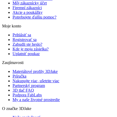
Môj zákaznícky účet
Firemní zákazníci
Akcie a poukážky
Potrebujete ďalšiu pomoc?
Moje konto
Prihlásiť sa
Registrovať sa
Zabudli ste heslo?
Kde je moja zásielka?
Uplatniť poukaz
Zaujímavosti
Materiálové profily 3DJake
Príručka
Nakupujte viac, ušetrite viac
Partnerský program
3D tlač FAQ
Podpora FabLabs
My a naše životné prostredie
O značke 3DJake