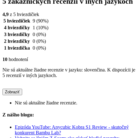
5 zákazníckych recenzií v iných jazykoch
4,9
z 5 hviezdičiek
5 hviezdičiek
9
(90%)
4 hviezdičky
1
(10%)
3 hviezdičky
0
(0%)
2 hviezdičky
0
(0%)
1 hviezdička
0
(0%)
10
hodnotení
Nie sú aktuálne žiadne recenzie v jazyku: slovenčina. K dispozícii je
5 recenzií v iných jazykoch.
Zobraziť
Nie sú aktuálne žiadne recenzie.
Z nášho blogu:
Epizóda YouTube: Anycubic Kobra S1 Review - skutočný
konkurent Bambu Lab?