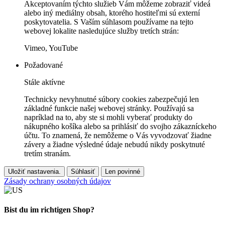
Akceptovaním týchto služieb Vám môžeme zobraziť videá
alebo iný mediálny obsah, ktorého hostiteľmi sú externí
poskytovatelia. S Vaším súhlasom používame na tejto
webovej lokalite nasledujúce služby tretích strán:
Vimeo, YouTube
Požadované
Stále aktívne
Technicky nevyhnutné súbory cookies zabezpečujú len
základné funkcie našej webovej stránky. Používajú sa
napríklad na to, aby ste si mohli vyberať produkty do
nákupného košíka alebo sa prihlásiť do svojho zákazníckeho
účtu. To znamená, že nemôžeme o Vás vyvodzovať žiadne
závery a žiadne výsledné údaje nebudú nikdy poskytnuté
tretím stranám.
Uložiť nastavenia.
Súhlasiť
Len povinné
Zásady ochrany osobných údajov
Bist du im richtigen Shop?