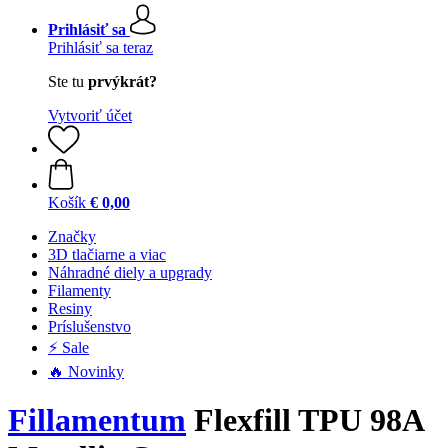
Prihlásiť sa
Prihlásiť sa teraz
Ste tu
prvýkrát?
Vytvoriť účet
Košík
€ 0,00
Značky
3D tlačiarne a viac
Náhradné diely a upgrady
Filamenty
Resiny
Príslušenstvo
⚡ Sale
🔥 Novinky
Fillamentum
Flexfill TPU 98A