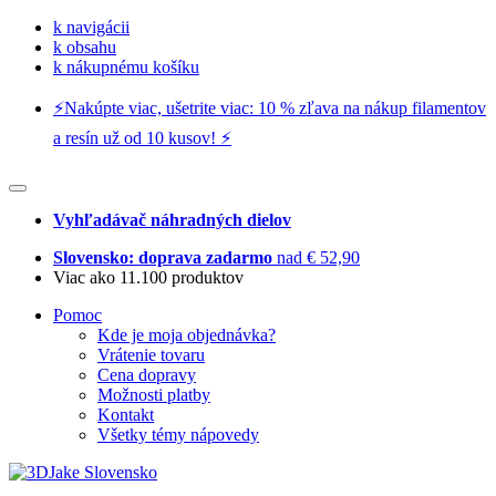
k navigácii
k obsahu
k nákupnému košíku
⚡️Nakúpte viac, ušetrite viac: 10 % zľava na nákup filamentov
a resín už od 10 kusov! ⚡️
Vyhľadávač náhradných dielov
Slovensko: doprava zadarmo
nad € 52,90
Viac ako 11.100 produktov
Pomoc
Kde je moja objednávka?
Vrátenie tovaru
Cena dopravy
Možnosti platby
Kontakt
Všetky témy nápovedy