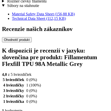
Rozmer cievky filamentu
Súbory na stiahnutie
Material Safety Data Sheet
(156,88 KB)
Technical Data Sheet
(112,15 KB)
Recenzie našich zákazníkov
Ohodnotiť produkt
K dispozícii je recenzií v jazyku:
slovenčina pre produkt: Fillamentum
Flexfill TPU 98A Metallic Grey
4,0
z 5 hviezdičiek
5 hviezdičiek
0
(0%)
4 hviezdičky
1
(100%)
3 hviezdičky
0
(0%)
2 hviezdičky
0
(0%)
1 hviezdička
0
(0%)
1
hodnotenie