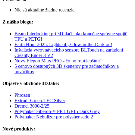
Nie sú aktuálne žiadne recenzie.
Z nášho blogu:
Beam Interlocking pri 3D tlači: ako konečne správne spojiť
TPU a PETG!
Earth Hour 2025: Lights off, Glow-in-the-Dark on!
Inštalácia vyrovnávacieho senzora BLTouch na zariadení
Creality Ender 3 V2
Nový Elegoo Mars PRO - čo ho robí lepším?
5 cenovo dostupných 3D skenerov pre začiatočníkov a
nováčikov
Objavte v obchode 3DJake:
Phrozen
Extrudr Green-TEC Silver
Dremel 3000-2/25
Polymaker Fiberon™ PET-GF15 Dark Grey
Polymaker Nebulizer pre polysher sadu 2
Nové produkty: