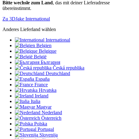
Bitte wechsle zum Land
, das mit deiner Lieferadresse
übereinstimmt.
Zu 3DJake International
Anderes Lieferland wählen
International
Belgien
Belgique
België
България
Česká republika
Deutschland
España
France
Hrvatska
Ireland
Italia
Magyar
Nederland
Österreich
Polska
Portugal
Slovenija