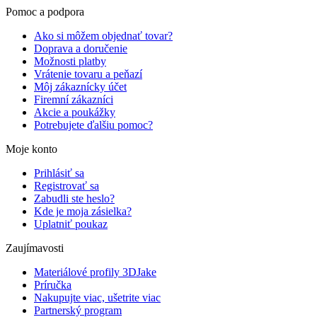
Pomoc a podpora
Ako si môžem objednať tovar?
Doprava a doručenie
Možnosti platby
Vrátenie tovaru a peňazí
Môj zákaznícky účet
Firemní zákazníci
Akcie a poukážky
Potrebujete ďalšiu pomoc?
Moje konto
Prihlásiť sa
Registrovať sa
Zabudli ste heslo?
Kde je moja zásielka?
Uplatniť poukaz
Zaujímavosti
Materiálové profily 3DJake
Príručka
Nakupujte viac, ušetrite viac
Partnerský program