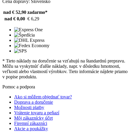
Cena dopravy: Slovensko
nad € 52,90
zadarmo*
nad € 0,00
€ 6,29
* Tieto náklady na doručenie sa vzťahujú na štandardnú prepravu.
Môžu sa vyskytnúť ďalšie náklady, napr. v dôsledku hmotnosti,
veľkosti alebo vlastností výrobkov. Tieto informácie nájdete priamo
v popise produktu.
Pomoc a podpora
Ako si môžem objednať tovar?
Doprava a doručenie
Možnosti platby
Vrátenie tovaru a peňazí
Môj zákaznícky účet
Firemní zákazníci
Akcie a poukážky