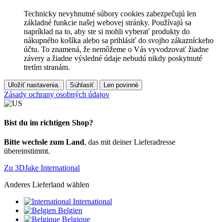
Technicky nevyhnutné súbory cookies zabezpečujú len
základné funkcie našej webovej stránky. Používajú sa
napríklad na to, aby ste si mohli vyberať produkty do
nákupného košíka alebo sa prihlásiť do svojho zákazníckeho
účtu. To znamená, že nemôžeme o Vás vyvodzovať žiadne
závery a žiadne výsledné údaje nebudú nikdy poskytnuté
tretím stranám.
Uložiť nastavenia.
Súhlasiť
Len povinné
Zásady ochrany osobných údajov
Bist du im richtigen Shop?
Bitte wechsle zum Land
, das mit deiner Lieferadresse
übereinstimmt.
Zu 3DJake International
Anderes Lieferland wählen
International
Belgien
Belgique