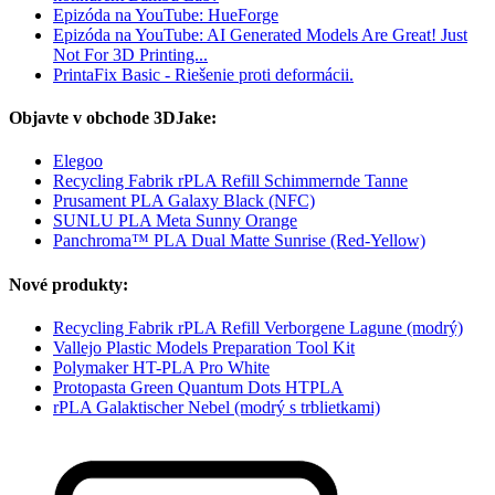
Epizóda na YouTube: HueForge
Epizóda na YouTube: AI Generated Models Are Great! Just
Not For 3D Printing...
PrintaFix Basic - Riešenie proti deformácii.
Objavte v obchode 3DJake:
Elegoo
Recycling Fabrik rPLA Refill Schimmernde Tanne
Prusament PLA Galaxy Black (NFC)
SUNLU PLA Meta Sunny Orange
Panchroma™ PLA Dual Matte Sunrise (Red-Yellow)
Nové produkty:
Recycling Fabrik rPLA Refill Verborgene Lagune (modrý)
Vallejo Plastic Models Preparation Tool Kit
Polymaker HT-PLA Pro White
Protopasta Green Quantum Dots HTPLA
rPLA Galaktischer Nebel (modrý s trblietkami)