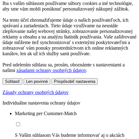
Iba s vaším súhlasom používame súbory cookies a iné technológie,
aby sme vám mohli ponúknuť personalizovaný nákupný zážitok.
Na tento účel zhromažďujeme údaje o našich používateľoch, ich
správaní a zariadeniach. Tieto údaje využívame na neustále
zlepšovanie našej webovej stránky, zobrazovanie personalizovanej
reklamy a obsahu a na analýzu štatistík používania. Vaše zašifrované
údaje môžeme tiež synchronizovať s externými poskytovateľmi a
zobrazovať vám ponuky prostredníctvom ich online reklamných
kanálov, len ak už ich služby sami používate.
Pred udelením súhlasu sa, prosím, oboznámte s nastaveniami a
našimi
zásadami ochrany osobných údajov
.
Súhlasiť
Len povinné
Prispôsobiť nastavenia
Zásady ochrany osobných údajov
Individuálne nastavenia ochrany údajov
Marketing per Customer-Match
S Vaším súhlasom Vás budeme informovať aj o akciách