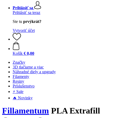
Prihlásiť sa
Prihlásiť sa teraz
Ste tu
prvýkrát?
Vytvoriť účet
Košík
€ 0,00
Značky
3D tlačiarne a viac
Náhradné diely a upgrady
Filamenty
Resiny
Príslušenstvo
⚡ Sale
🔥 Novinky
Fillamentum
PLA Extrafill