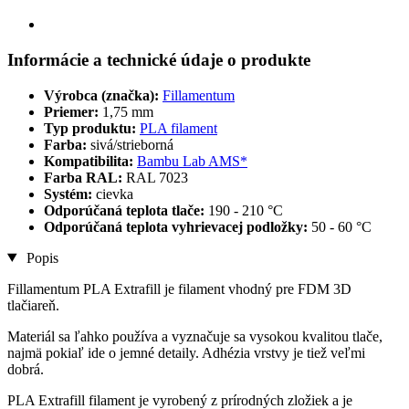
Informácie a technické údaje o produkte
Výrobca (značka):
Fillamentum
Priemer:
1,75 mm
Typ produktu:
PLA filament
Farba:
sivá/strieborná
Kompatibilita:
Bambu Lab AMS*
Farba RAL:
RAL 7023
Systém:
cievka
Odporúčaná teplota tlače:
190 - 210 °C
Odporúčaná teplota vyhrievacej podložky:
50 - 60 °C
Popis
Fillamentum PLA Extrafill je filament vhodný pre FDM 3D
tlačiareň.
Materiál sa ľahko používa a vyznačuje sa vysokou kvalitou tlače,
najmä pokiaľ ide o jemné detaily. Adhézia vrstvy je tiež veľmi
dobrá.
PLA Extrafill filament je vyrobený z prírodných zložiek a je