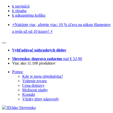
k navigácii
k obsahu
k nákupnému košíku
⚡️Nakúpte viac, ušetrite viac: 10 % zľava na nákup filamentov
a resín už od 10 kusov! ⚡️
Vyhľadávač náhradných dielov
Slovensko: doprava zadarmo
nad € 52,90
Viac ako 11.100 produktov
Pomoc
Kde je moja objednávka?
Vrátenie tovaru
Cena dopravy
Možnosti platby
Kontakt
Všetky témy nápovedy