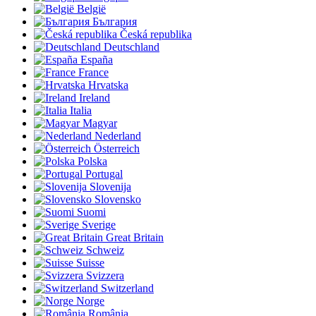
België
България
Česká republika
Deutschland
España
France
Hrvatska
Ireland
Italia
Magyar
Nederland
Österreich
Polska
Portugal
Slovenija
Slovensko
Suomi
Sverige
Great Britain
Schweiz
Suisse
Svizzera
Switzerland
Norge
România