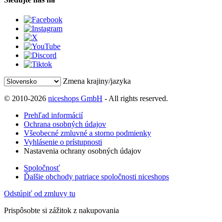
Zmena krajiny/jazyka
© 2010-2026
niceshops GmbH
- All rights reserved.
Prehľad informácií
Ochrana osobných údajov
Všeobecné zmluvné a storno podmienky
Vyhlásenie o prístupnosti
Nastavenia ochrany osobných údajov
Spoločnosť
Ďalšie obchody patriace spoločnosti niceshops
Odstúpiť od zmluvy tu
Prispôsobte si zážitok z nakupovania