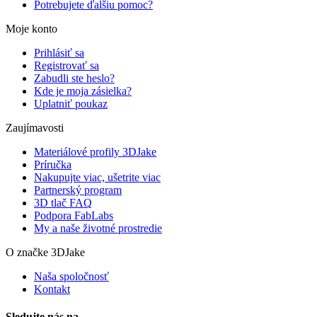
Potrebujete ďalšiu pomoc?
Moje konto
Prihlásiť sa
Registrovať sa
Zabudli ste heslo?
Kde je moja zásielka?
Uplatniť poukaz
Zaujímavosti
Materiálové profily 3DJake
Príručka
Nakupujte viac, ušetrite viac
Partnerský program
3D tlač FAQ
Podpora FabLabs
My a naše životné prostredie
O značke 3DJake
Naša spoločnosť
Kontakt
Sledujte nás na