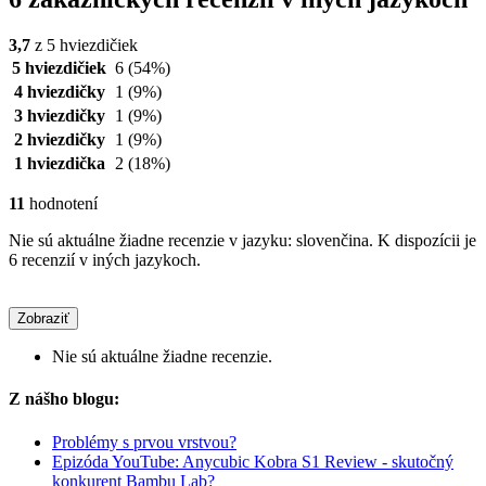
3,7
z 5 hviezdičiek
5 hviezdičiek
6
(54%)
4 hviezdičky
1
(9%)
3 hviezdičky
1
(9%)
2 hviezdičky
1
(9%)
1 hviezdička
2
(18%)
11
hodnotení
Nie sú aktuálne žiadne recenzie v jazyku: slovenčina. K dispozícii je
6 recenzií v iných jazykoch.
Zobraziť
Nie sú aktuálne žiadne recenzie.
Z nášho blogu:
Problémy s prvou vrstvou?
Epizóda YouTube: Anycubic Kobra S1 Review - skutočný
konkurent Bambu Lab?