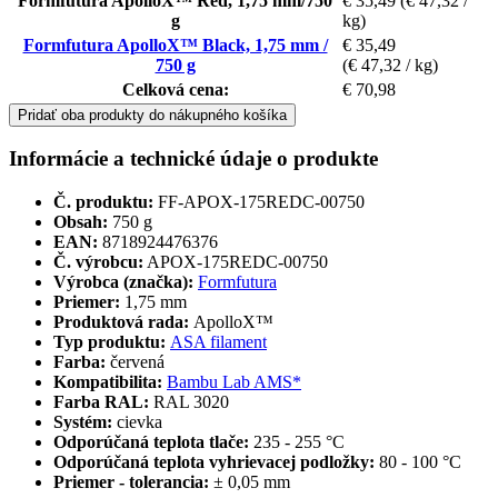
Formfutura ApolloX™ Red, 1,75 mm/750
€ 35,49
(€ 47,32 /
g
kg)
Formfutura ApolloX™ Black, 1,75 mm /
€ 35,49
750 g
(€ 47,32 / kg)
Celková cena:
€ 70,98
Pridať oba produkty do nákupného košíka
Informácie a technické údaje o produkte
Č. produktu:
FF-APOX-175REDC-00750
Obsah:
750 g
EAN:
8718924476376
Č. výrobcu:
APOX-175REDC-00750
Výrobca (značka):
Formfutura
Priemer:
1,75 mm
Produktová rada:
ApolloX™
Typ produktu:
ASA filament
Farba:
červená
Kompatibilita:
Bambu Lab AMS*
Farba RAL:
RAL 3020
Systém:
cievka
Odporúčaná teplota tlače:
235 - 255 °C
Odporúčaná teplota vyhrievacej podložky:
80 - 100 °C
Priemer - tolerancia:
± 0,05 mm