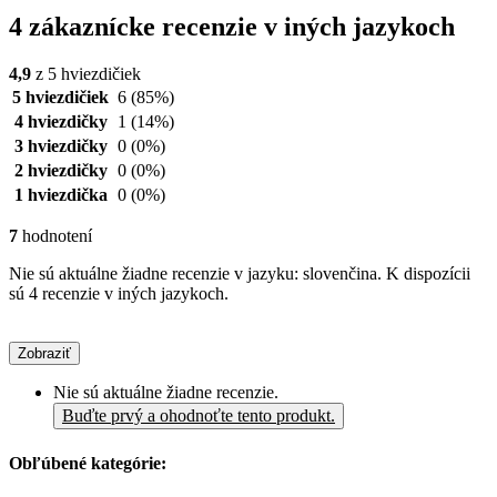
4 zákaznícke recenzie v iných jazykoch
4,9
z 5 hviezdičiek
5 hviezdičiek
6
(85%)
4 hviezdičky
1
(14%)
3 hviezdičky
0
(0%)
2 hviezdičky
0
(0%)
1 hviezdička
0
(0%)
7
hodnotení
Nie sú aktuálne žiadne recenzie v jazyku: slovenčina. K dispozícii
sú 4 recenzie v iných jazykoch.
Zobraziť
Nie sú aktuálne žiadne recenzie.
Buďte prvý a ohodnoťte tento produkt.
Obľúbené kategórie: