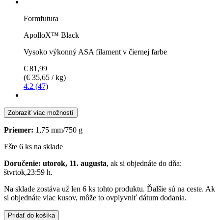
Formfutura
ApolloX™ Black
Vysoko výkonný ASA filament v čiernej farbe
€ 81,99
(€ 35,65 / kg)
4.2 (47)
Zobraziť viac možností
Priemer:
1,75 mm/750 g
Ešte 6 ks na sklade
Doručenie: utorok, 11. augusta
, ak si objednáte do dňa:
štvrtok,23:59 h
.
Na sklade zostáva už len 6 ks tohto produktu. Ďalšie sú na ceste. Ak
si objednáte viac kusov, môže to ovplyvniť dátum dodania.
Pridať do košíka