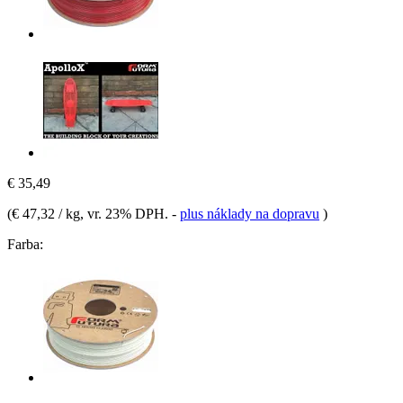
€ 35,49
(
€ 47,32 / kg
, vr. 23% DPH.
-
plus náklady na dopravu
)
Farba: