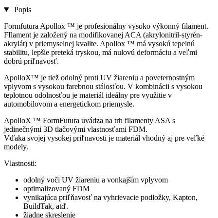
Popis
Formfutura Apollox ™ je profesionálny vysoko výkonný filament.
FIlament je založený na modifikovanej ACA (akrylonitril-styrén-
akrylát) v priemyselnej kvalite. Apollox ™ má vysokú tepelnú
stabilitu, lepšie preteká tryskou, má nulovú deformáciu a veľmi
dobrú priľnavosť.
ApolloX™ je tiež odolný proti UV žiareniu a poveternostným
vplyvom s vysokou farebnou stálosťou. V kombinácii s vysokou
teplotnou odolnosťou je materiál ideálny pre využitie v
automobilovom a energetickom priemysle.
ApolloX ™ FormFutura uvádza na trh filamenty ASA s
jedinečnými 3D tlačovými vlastnosťami FDM.
Vďaka svojej vysokej priľnavosti je materiál vhodný aj pre veľké
modely.
Vlastnosti:
odolný voči UV žiareniu a vonkajším vplyvom
optimalizovaný FDM
vynikajúca priľňavosť na vyhrievacie podložky, Kapton,
BuildTak, atď.
žiadne skreslenie