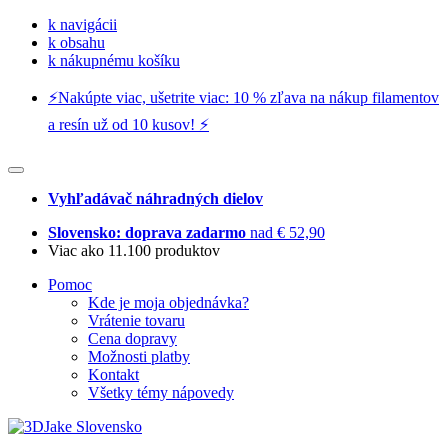
k navigácii
k obsahu
k nákupnému košíku
⚡️Nakúpte viac, ušetrite viac: 10 % zľava na nákup filamentov
a resín už od 10 kusov! ⚡️
Vyhľadávač náhradných dielov
Slovensko: doprava zadarmo
nad € 52,90
Viac ako 11.100 produktov
Pomoc
Kde je moja objednávka?
Vrátenie tovaru
Cena dopravy
Možnosti platby
Kontakt
Všetky témy nápovedy