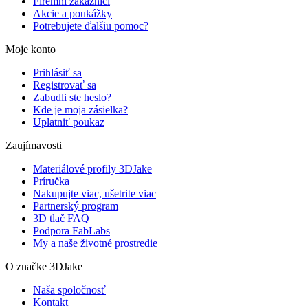
Firemní zákazníci
Akcie a poukážky
Potrebujete ďalšiu pomoc?
Moje konto
Prihlásiť sa
Registrovať sa
Zabudli ste heslo?
Kde je moja zásielka?
Uplatniť poukaz
Zaujímavosti
Materiálové profily 3DJake
Príručka
Nakupujte viac, ušetrite viac
Partnerský program
3D tlač FAQ
Podpora FabLabs
My a naše životné prostredie
O značke 3DJake
Naša spoločnosť
Kontakt