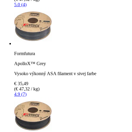
5.0 (4)
Formfutura
ApolloX™ Grey
Vysoko výkonný ASA filament v sivej farbe
€ 35,49
(€ 47,32 / kg)
4.9 (7)