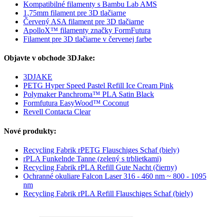
Kompatibilné filamenty s Bambu Lab AMS
1,75mm filament pre 3D tlačiarne
Červený ASA filament pre 3D tlačiarne
ApolloX™ filamenty značky FormFutura
Filament pre 3D tlačiarne v červenej farbe
Objavte v obchode 3DJake:
3DJAKE
PETG Hyper Speed Pastel Refill Ice Cream Pink
Polymaker Panchroma™ PLA Satin Black
Formfutura EasyWood™ Coconut
Revell Contacta Clear
Nové produkty:
Recycling Fabrik rPETG Flauschiges Schaf (biely)
rPLA Funkelnde Tanne (zelený s trblietkami)
Recycling Fabrik rPLA Refill Gute Nacht (čierny)
Ochranné okuliare Falcon Laser 316 - 460 nm ~ 800 - 1095
nm
Recycling Fabrik rPLA Refill Flauschiges Schaf (biely)