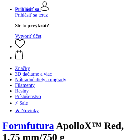
Prihlásiť sa
Prihlásiť sa teraz
Ste tu
prvýkrát?
Vytvoriť účet
Značky
3D tlačiarne a viac
Náhradné diely a upgrady
Filamenty
Resiny
Príslušenstvo
⚡ Sale
🔥 Novinky
Formfutura
ApolloX™ Red,
1,75 mm/750 g