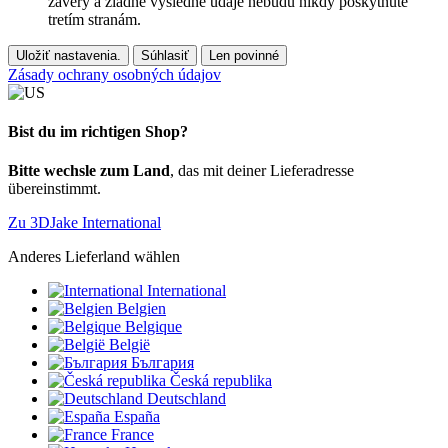
závery a žiadne výsledné údaje nebudú nikdy poskytnuté
tretím stranám.
Uložiť nastavenia.
Súhlasiť
Len povinné
Zásady ochrany osobných údajov
Bist du im richtigen Shop?
Bitte wechsle zum Land
, das mit deiner Lieferadresse
übereinstimmt.
Zu 3DJake International
Anderes Lieferland wählen
International
Belgien
Belgique
België
България
Česká republika
Deutschland
España
France