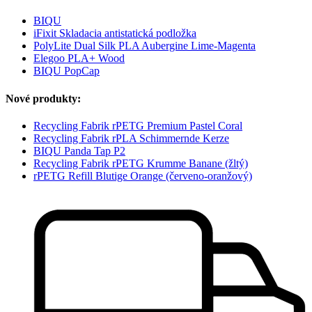
BIQU
iFixit Skladacia antistatická podložka
PolyLite Dual Silk PLA Aubergine Lime-Magenta
Elegoo PLA+ Wood
BIQU PopCap
Nové produkty:
Recycling Fabrik rPETG Premium Pastel Coral
Recycling Fabrik rPLA Schimmernde Kerze
BIQU Panda Tap P2
Recycling Fabrik rPETG Krumme Banane (žltý)
rPETG Refill Blutige Orange (červeno-oranžový)