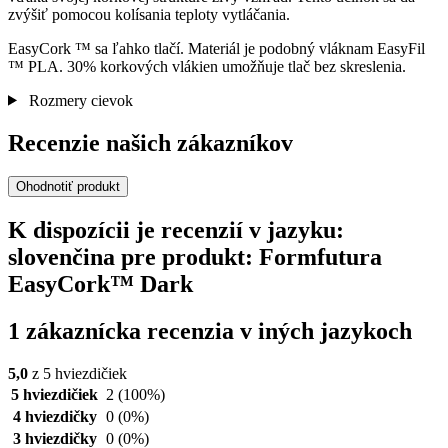
zvýšiť pomocou kolísania teploty vytláčania.
EasyCork ™ sa ľahko tlačí. Materiál je podobný vláknam EasyFil
™ PLA. 30% korkových vlákien umožňuje tlač bez skreslenia.
Rozmery cievok
Recenzie našich zákazníkov
Ohodnotiť produkt
K dispozícii je recenzií v jazyku:
slovenčina pre produkt: Formfutura
EasyCork™ Dark
1 zákaznícka recenzia v iných jazykoch
5,0
z 5 hviezdičiek
5 hviezdičiek
2
(100%)
4 hviezdičky
0
(0%)
3 hviezdičky
0
(0%)