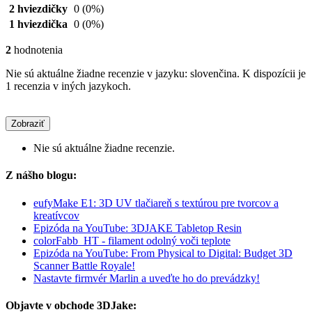
2 hviezdičky
0
(0%)
1 hviezdička
0
(0%)
2
hodnotenia
Nie sú aktuálne žiadne recenzie v jazyku: slovenčina. K dispozícii je
1 recenzia v iných jazykoch.
Zobraziť
Nie sú aktuálne žiadne recenzie.
Z nášho blogu:
eufyMake E1: 3D UV tlačiareň s textúrou pre tvorcov a
kreatívcov
Epizóda na YouTube: 3DJAKE Tabletop Resin
colorFabb_HT - filament odolný voči teplote
Epizóda na YouTube: From Physical to Digital: Budget 3D
Scanner Battle Royale!
Nastavte firmvér Marlin a uveďte ho do prevádzky!
Objavte v obchode 3DJake: