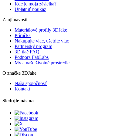
Kde je moja zásielka?
Uplatniť poukaz
Zaujímavosti
Materiálové profily 3DJake
Príručka
Nakupujte viac, ušetrite viac
Partnerský program
3D tlač FAQ
Podpora FabLabs
My a naše životné prostredie
O značke 3DJake
Naša spoločnosť
Kontakt
Sledujte nás na