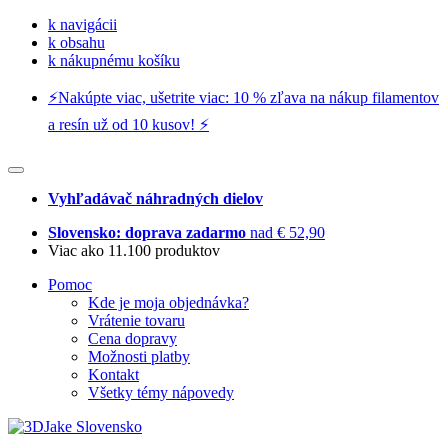
k navigácii
k obsahu
k nákupnému košíku
⚡️Nakúpte viac, ušetrite viac: 10 % zľava na nákup filamentov
a resín už od 10 kusov! ⚡️
Vyhľadávač náhradných dielov
Slovensko: doprava zadarmo
nad € 52,90
Viac ako 11.100 produktov
Pomoc
Kde je moja objednávka?
Vrátenie tovaru
Cena dopravy
Možnosti platby
Kontakt
Všetky témy nápovedy