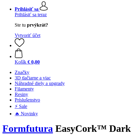
Prihlásiť sa
Prihlásiť sa teraz
Ste tu
prvýkrát?
Vytvoriť účet
Košík
€ 0,00
Značky
3D tlačiarne a viac
Náhradné diely a upgrady
Filamenty
Resiny
Príslušenstvo
⚡ Sale
🔥 Novinky
Formfutura
EasyCork™ Dark