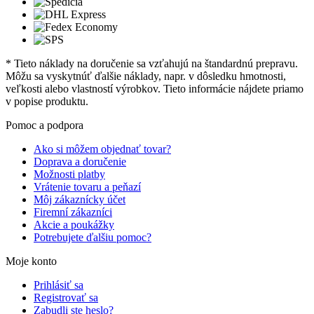
* Tieto náklady na doručenie sa vzťahujú na štandardnú prepravu.
Môžu sa vyskytnúť ďalšie náklady, napr. v dôsledku hmotnosti,
veľkosti alebo vlastností výrobkov. Tieto informácie nájdete priamo
v popise produktu.
Pomoc a podpora
Ako si môžem objednať tovar?
Doprava a doručenie
Možnosti platby
Vrátenie tovaru a peňazí
Môj zákaznícky účet
Firemní zákazníci
Akcie a poukážky
Potrebujete ďalšiu pomoc?
Moje konto
Prihlásiť sa
Registrovať sa
Zabudli ste heslo?