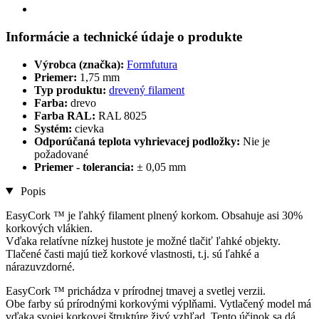
Informácie a technické údaje o produkte
Výrobca (značka):
Formfutura
Priemer:
1,75 mm
Typ produktu:
drevený filament
Farba:
drevo
Farba RAL:
RAL 8025
Systém:
cievka
Odporúčaná teplota vyhrievacej podložky:
Nie je
požadované
Priemer - tolerancia:
± 0,05 mm
Popis
EasyCork ™ je ľahký filament plnený korkom. Obsahuje asi 30%
korkových vlákien.
Vďaka relatívne nízkej hustote je možné tlačiť ľahké objekty.
Tlačené časti majú tiež korkové vlastnosti, t.j. sú ľahké a
nárazuvzdorné.
EasyCork ™ prichádza v prírodnej tmavej a svetlej verzii.
Obe farby sú prírodnými korkovými výplňami. Vytlačený model má
vďaka svojej korkovej štruktúre živý vzhľad. Tento účinok sa dá