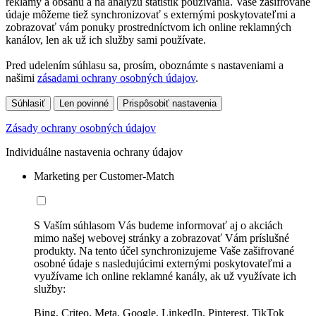
reklamy a obsahu a na analýzu štatistík používania. Vaše zašifrované
údaje môžeme tiež synchronizovať s externými poskytovateľmi a
zobrazovať vám ponuky prostredníctvom ich online reklamných
kanálov, len ak už ich služby sami používate.
Pred udelením súhlasu sa, prosím, oboznámte s nastaveniami a
našimi
zásadami ochrany osobných údajov
.
Súhlasiť
Len povinné
Prispôsobiť nastavenia
Zásady ochrany osobných údajov
Individuálne nastavenia ochrany údajov
Marketing per Customer-Match
S Vaším súhlasom Vás budeme informovať aj o akciách
mimo našej webovej stránky a zobrazovať Vám príslušné
produkty. Na tento účel synchronizujeme Vaše zašifrované
osobné údaje s nasledujúcimi externými poskytovateľmi a
využívame ich online reklamné kanály, ak už využívate ich
služby:
Bing, Criteo, Meta, Google, LinkedIn, Pinterest, TikTok