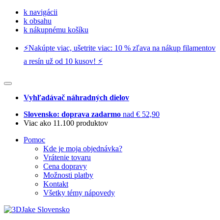
k navigácii
k obsahu
k nákupnému košíku
⚡️Nakúpte viac, ušetrite viac: 10 % zľava na nákup filamentov
a resín už od 10 kusov! ⚡️
Vyhľadávač náhradných dielov
Slovensko: doprava zadarmo
nad € 52,90
Viac ako 11.100 produktov
Pomoc
Kde je moja objednávka?
Vrátenie tovaru
Cena dopravy
Možnosti platby
Kontakt
Všetky témy nápovedy