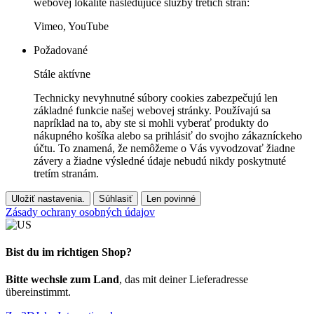
webovej lokalite nasledujúce služby tretích strán:
Vimeo, YouTube
Požadované
Stále aktívne
Technicky nevyhnutné súbory cookies zabezpečujú len
základné funkcie našej webovej stránky. Používajú sa
napríklad na to, aby ste si mohli vyberať produkty do
nákupného košíka alebo sa prihlásiť do svojho zákazníckeho
účtu. To znamená, že nemôžeme o Vás vyvodzovať žiadne
závery a žiadne výsledné údaje nebudú nikdy poskytnuté
tretím stranám.
Uložiť nastavenia.
Súhlasiť
Len povinné
Zásady ochrany osobných údajov
Bist du im richtigen Shop?
Bitte wechsle zum Land
, das mit deiner Lieferadresse
übereinstimmt.