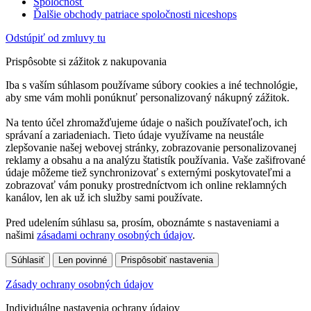
Spoločnosť
Ďalšie obchody patriace spoločnosti niceshops
Odstúpiť od zmluvy tu
Prispôsobte si zážitok z nakupovania
Iba s vaším súhlasom používame súbory cookies a iné technológie,
aby sme vám mohli ponúknuť personalizovaný nákupný zážitok.
Na tento účel zhromažďujeme údaje o našich používateľoch, ich
správaní a zariadeniach. Tieto údaje využívame na neustále
zlepšovanie našej webovej stránky, zobrazovanie personalizovanej
reklamy a obsahu a na analýzu štatistík používania. Vaše zašifrované
údaje môžeme tiež synchronizovať s externými poskytovateľmi a
zobrazovať vám ponuky prostredníctvom ich online reklamných
kanálov, len ak už ich služby sami používate.
Pred udelením súhlasu sa, prosím, oboznámte s nastaveniami a
našimi
zásadami ochrany osobných údajov
.
Súhlasiť
Len povinné
Prispôsobiť nastavenia
Zásady ochrany osobných údajov
Individuálne nastavenia ochrany údajov