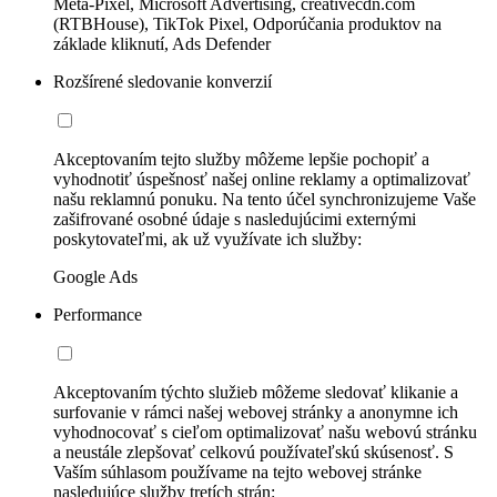
Meta-Pixel, Microsoft Advertising, creativecdn.com
(RTBHouse), TikTok Pixel, Odporúčania produktov na
základe kliknutí, Ads Defender
Rozšírené sledovanie konverzií
Akceptovaním tejto služby môžeme lepšie pochopiť a
vyhodnotiť úspešnosť našej online reklamy a optimalizovať
našu reklamnú ponuku. Na tento účel synchronizujeme Vaše
zašifrované osobné údaje s nasledujúcimi externými
poskytovateľmi, ak už využívate ich služby:
Google Ads
Performance
Akceptovaním týchto služieb môžeme sledovať klikanie a
surfovanie v rámci našej webovej stránky a anonymne ich
vyhodnocovať s cieľom optimalizovať našu webovú stránku
a neustále zlepšovať celkovú používateľskú skúsenosť. S
Vaším súhlasom používame na tejto webovej stránke
nasledujúce služby tretích strán: