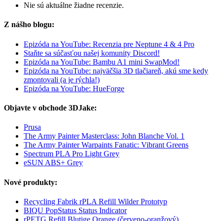
Nie sú aktuálne žiadne recenzie.
Z nášho blogu:
Epizóda na YouTube: Recenzia pre Neptune 4 & 4 Pro
Staňte sa súčasťou našej komunity Discord!
Epizóda na YouTube: Bambu A1 mini SwapMod!
Epizóda na YouTube: najväčšia 3D tlačiareň, akú sme kedy
zmontovali (a je rýchla!)
Epizóda na YouTube: HueForge
Objavte v obchode 3DJake:
Prusa
The Army Painter Masterclass: John Blanche Vol. 1
The Army Painter Warpaints Fanatic: Vibrant Greens
Spectrum PLA Pro Light Grey
eSUN ABS+ Grey
Nové produkty:
Recycling Fabrik rPLA Refill Wilder Prototyp
BIQU PopStatus Status Indicator
rPETG Refill Blutige Orange (červeno-oranžový)