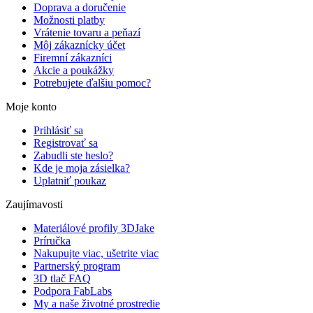
Doprava a doručenie
Možnosti platby
Vrátenie tovaru a peňazí
Môj zákaznícky účet
Firemní zákazníci
Akcie a poukážky
Potrebujete ďalšiu pomoc?
Moje konto
Prihlásiť sa
Registrovať sa
Zabudli ste heslo?
Kde je moja zásielka?
Uplatniť poukaz
Zaujímavosti
Materiálové profily 3DJake
Príručka
Nakupujte viac, ušetrite viac
Partnerský program
3D tlač FAQ
Podpora FabLabs
My a naše životné prostredie