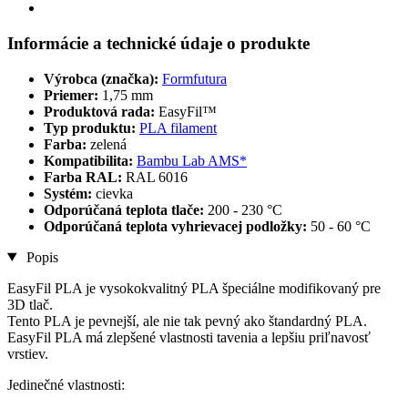
Informácie a technické údaje o produkte
Výrobca (značka):
Formfutura
Priemer:
1,75 mm
Produktová rada:
EasyFil™
Typ produktu:
PLA filament
Farba:
zelená
Kompatibilita:
Bambu Lab AMS*
Farba RAL:
RAL 6016
Systém:
cievka
Odporúčaná teplota tlače:
200 - 230 °C
Odporúčaná teplota vyhrievacej podložky:
50 - 60 °C
Popis
EasyFil PLA je vysokokvalitný PLA špeciálne modifikovaný pre
3D tlač.
Tento PLA je pevnejší, ale nie tak pevný ako štandardný PLA.
EasyFil PLA má zlepšené vlastnosti tavenia a lepšiu priľnavosť
vrstiev.
Jedinečné vlastnosti: