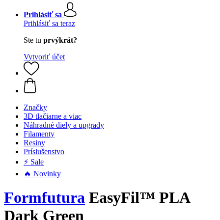
Prihlásiť sa
Prihlásiť sa teraz
Ste tu
prvýkrát?
Vytvoriť účet
Značky
3D tlačiarne a viac
Náhradné diely a upgrady
Filamenty
Resiny
Príslušenstvo
⚡ Sale
🔥 Novinky
Formfutura
EasyFil™ PLA
Dark Green