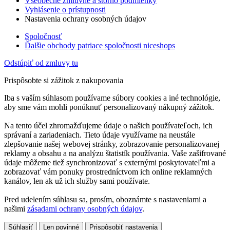
Všeobecné zmluvné a storno podmienky
Vyhlásenie o prístupnosti
Nastavenia ochrany osobných údajov
Spoločnosť
Ďalšie obchody patriace spoločnosti niceshops
Odstúpiť od zmluvy tu
Prispôsobte si zážitok z nakupovania
Iba s vaším súhlasom používame súbory cookies a iné technológie,
aby sme vám mohli ponúknuť personalizovaný nákupný zážitok.
Na tento účel zhromažďujeme údaje o našich používateľoch, ich
správaní a zariadeniach. Tieto údaje využívame na neustále
zlepšovanie našej webovej stránky, zobrazovanie personalizovanej
reklamy a obsahu a na analýzu štatistík používania. Vaše zašifrované
údaje môžeme tiež synchronizovať s externými poskytovateľmi a
zobrazovať vám ponuky prostredníctvom ich online reklamných
kanálov, len ak už ich služby sami používate.
Pred udelením súhlasu sa, prosím, oboznámte s nastaveniami a
našimi
zásadami ochrany osobných údajov
.
Súhlasiť
Len povinné
Prispôsobiť nastavenia