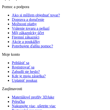
Pomoc a podpora
Ako si môžem objednať tovar?
Doprava a doručenie
Možnosti platby
Vrátenie tovaru a peňazí
Môj zákaznícky účet
Firemní zákazníci
Akcie a poukážky
Potrebujete ďalšiu pomoc?
Moje konto
Prihlásiť sa
Registrovať sa
Zabudli ste heslo?
Kde je moja zásielka?
Uplatniť poukaz
Zaujímavosti
Materiálové profily 3DJake
Príručka
Nakupujte viac, ušetrite viac