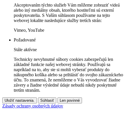
Akceptovaním týchto služieb Vám môžeme zobraziť videá
alebo iný mediálny obsah, ktorého hostiteľmi sú externí
poskytovatelia. S Vaším súhlasom používame na tejto
webovej lokalite nasledujúce služby tretích strán:
Vimeo, YouTube
Požadované
Stále aktívne
Technicky nevyhnutné súbory cookies zabezpečujú len
základné funkcie našej webovej stránky. Používajú sa
napríklad na to, aby ste si mohli vyberať produkty do
nákupného košíka alebo sa prihlásiť do svojho zákazníckeho
účtu. To znamená, že nemôžeme o Vás vyvodzovať žiadne
závery a žiadne výsledné údaje nebudú nikdy poskytnuté
tretím stranám.
Uložiť nastavenia.
Súhlasiť
Len povinné
Zásady ochrany osobných údajov