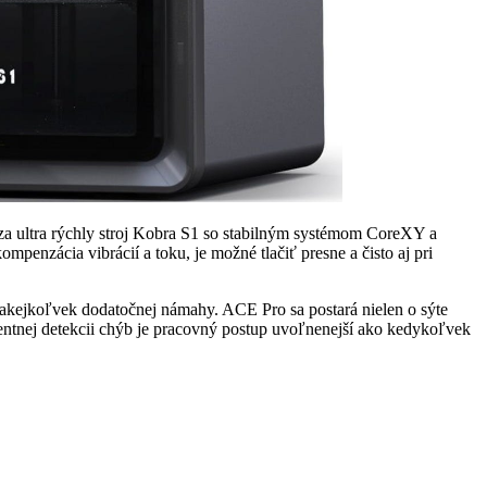
hádza ultra rýchly stroj Kobra S1 so stabilným systémom CoreXY a
nzácia vibrácií a toku, je možné tlačiť presne a čisto aj pri
ez akejkoľvek dodatočnej námahy. ACE Pro sa postará nielen o sýte
igentnej detekcii chýb je pracovný postup uvoľnenejší ako kedykoľvek