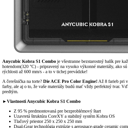
Anycubic Kobra S1 Combo
je všestranne bezstarostný balík pre ka
hotendom(320 °C) - pripravený na vysoko výkonné materiály, ako sú A
rýchlosti až 600 mm/s - a to v tichej prevádzke!
A čerešnička na torte?
Die ACE Pro Color Engine!
Až 8 farieb pri 
farby, ale aj o to, že vaše materiály budú mať vždy perfektný tvar. 
predtým.
►Vlastnosti Anycubic Kobra S1 Combo
Z 95 % predmontovaná pre bezproblémový štart
Uzavretá štruktúra CoreXY a stabilný systém Kobra OS
Tlačový priestor 250 x 250 x 250 mm
Dual-Gear technológia extrúzie s aerospace-grade ceramic com