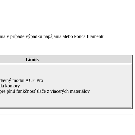
enia v prípade výpadku napájania alebo konca filamentu
Limits
prídavný modul ACE Pro
nia komory
pre plnú funkčnosť tlače z viacerých materiálov