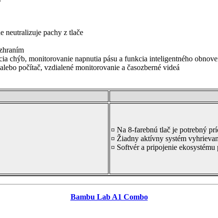
 neutralizuje pachy z tlače
ozhraním
ekcia chýb, monitorovanie napnutia pásu a funkcia inteligentného obnov
alebo počítač, vzdialené monitorovanie a časozberné videá
¤ Na 8-farebnú tlač je potrebný 
¤ Žiadny aktívny systém vyhrieva
¤ Softvér a pripojenie ekosystému 
Bambu Lab A1 Combo