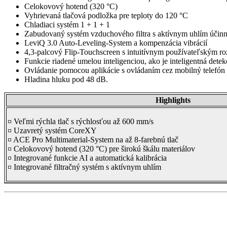
Celokovový hotend (320 °C)
Vyhrievaná tlačová podložka pre teploty do 120 °C
Chladiaci systém 1 + 1 + 1
Zabudovaný systém vzduchového filtra s aktívnym uhlím účinne
LeviQ 3.0 Auto-Leveling-System a kompenzácia vibrácií
4,3-palcový Flip-Touchscreen s intuitívnym používateľským r
Funkcie riadené umelou inteligenciou, ako je inteligentná det
Ovládanie pomocou aplikácie s ovládaním cez mobilný telefón 
Hladina hluku pod 48 dB.
Highlights
¤ Veľmi rýchla tlač s rýchlosťou až 600 mm/s
¤ Uzavretý systém CoreXY
¤ ACE Pro Multimaterial-System na až 8-farebnú tlač
¤ Celokovový hotend (320 °C) pre širokú škálu materiálov
¤ Integrované funkcie AI a automatická kalibrácia
¤ Integrované filtračný systém s aktívnym uhlím