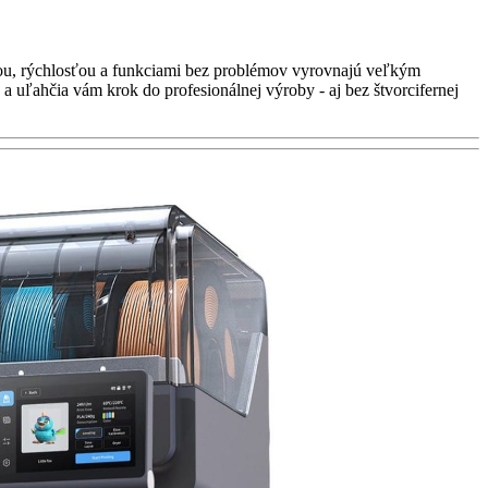
osťou, rýchlosťou a funkciami bez problémov vyrovnajú veľkým
a uľahčia vám krok do profesionálnej výroby - aj bez štvorcifernej