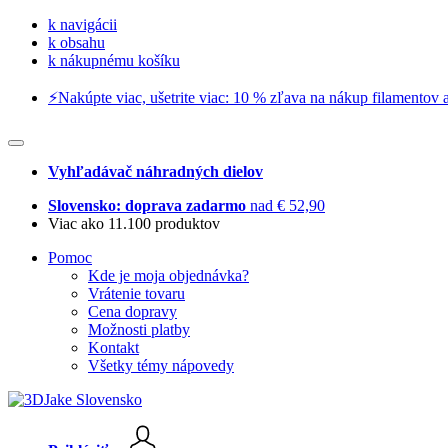
k navigácii
k obsahu
k nákupnému košíku
⚡️Nakúpte viac, ušetrite viac: 10 % zľava na nákup filamentov a
Vyhľadávač náhradných dielov
Slovensko: doprava zadarmo
nad € 52,90
Viac ako 11.100 produktov
Pomoc
Kde je moja objednávka?
Vrátenie tovaru
Cena dopravy
Možnosti platby
Kontakt
Všetky témy nápovedy