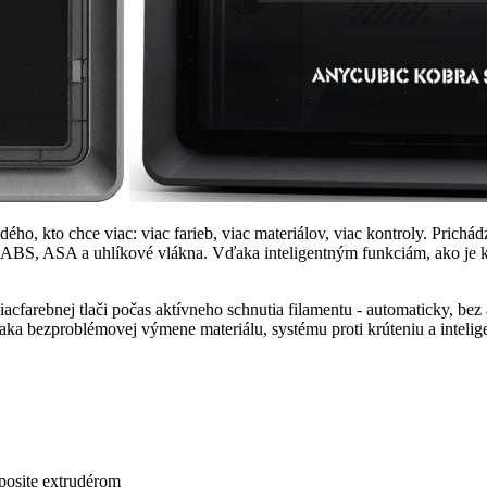
ždého, kto chce viac: viac farieb, viac materiálov, viac kontroly. Pric
BS, ASA a uhlíkové vlákna. Vďaka inteligentným funkciám, ako je kompe
viacfarebnej tlači počas aktívneho schnutia filamentu - automaticky, b
Vďaka bezproblémovej výmene materiálu, systému proti krúteniu a intel
posite extrudérom