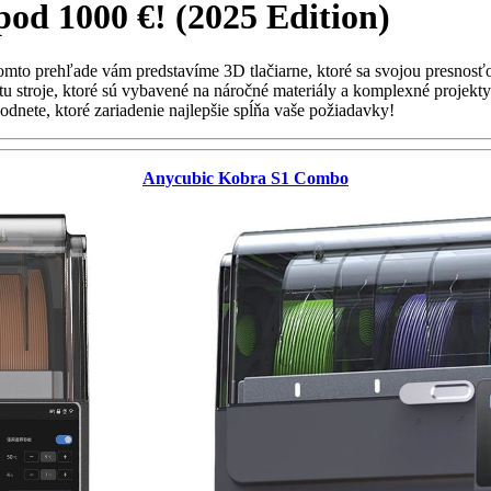
d 1000 €! (2025 Edition)
V tomto prehľade vám predstavíme 3D tlačiarne, ktoré sa svojou presn
u stroje, ktoré sú vybavené na náročné materiály a komplexné projekty 
odnete, ktoré zariadenie najlepšie spĺňa vaše požiadavky!
Anycubic Kobra S1 Combo