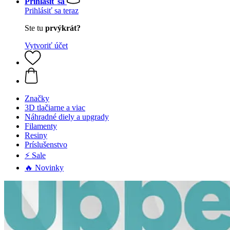
Prihlásiť sa
Prihlásiť sa teraz
Ste tu
prvýkrát?
Vytvoriť účet
Značky
3D tlačiarne a viac
Náhradné diely a upgrady
Filamenty
Resiny
Príslušenstvo
⚡ Sale
🔥 Novinky