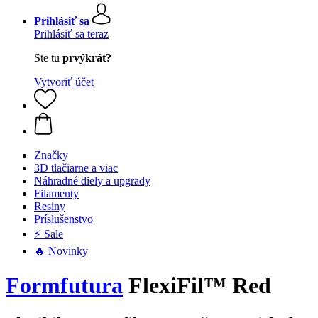
Prihlásiť sa
Prihlásiť sa teraz
Ste tu
prvýkrát?
Vytvoriť účet
Značky
3D tlačiarne a viac
Náhradné diely a upgrady
Filamenty
Resiny
Príslušenstvo
⚡ Sale
🔥 Novinky
Formfutura
FlexiFil™ Red