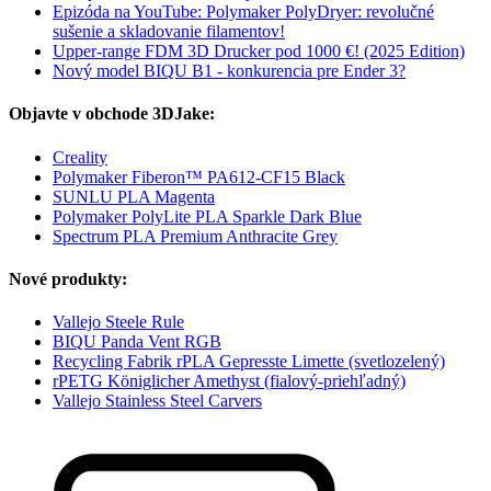
Epizóda na YouTube: Polymaker PolyDryer: revolučné
sušenie a skladovanie filamentov!
Upper-range FDM 3D Drucker pod 1000 €! (2025 Edition)
Nový model BIQU B1 - konkurencia pre Ender 3?
Objavte v obchode 3DJake:
Creality
Polymaker Fiberon™ PA612-CF15 Black
SUNLU PLA Magenta
Polymaker PolyLite PLA Sparkle Dark Blue
Spectrum PLA Premium Anthracite Grey
Nové produkty:
Vallejo Steele Rule
BIQU Panda Vent RGB
Recycling Fabrik rPLA Gepresste Limette (svetlozelený)
rPETG Königlicher Amethyst (fialový-priehľadný)
Vallejo Stainless Steel Carvers