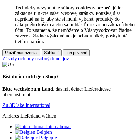
Technicky nevyhnutné súbory cookies zabezpečujú len
základné funkcie našej webovej stránky. Používajú sa
napríklad na to, aby ste si mohli vyberať produkty do
nákupného košíka alebo sa prihlásiť do svojho zákazníckeho
účtu. To znamená, že nemôžeme o Vás vyvodzovať žiadne
závery a žiadne výsledné údaje nebudú nikdy poskytnuté
tretím stranám.
Uložiť nastavenia.
Súhlasiť
Len povinné
Zásady ochrany osobných údajov
Bist du im richtigen Shop?
Bitte wechsle zum Land
, das mit deiner Lieferadresse
übereinstimmt.
Zu 3DJake International
Anderes Lieferland wählen
International
Belgien
Belgique