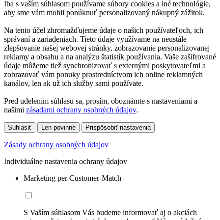
Iba s vaším súhlasom používame súbory cookies a iné technológie,
aby sme vám mohli ponúknuť personalizovaný nákupný zážitok.
Na tento účel zhromažďujeme údaje o našich používateľoch, ich
správaní a zariadeniach. Tieto údaje využívame na neustále
zlepšovanie našej webovej stránky, zobrazovanie personalizovanej
reklamy a obsahu a na analýzu štatistík používania. Vaše zašifrované
údaje môžeme tiež synchronizovať s externými poskytovateľmi a
zobrazovať vám ponuky prostredníctvom ich online reklamných
kanálov, len ak už ich služby sami používate.
Pred udelením súhlasu sa, prosím, oboznámte s nastaveniami a
našimi
zásadami ochrany osobných údajov
.
Súhlasiť
Len povinné
Prispôsobiť nastavenia
Zásady ochrany osobných údajov
Individuálne nastavenia ochrany údajov
Marketing per Customer-Match
S Vaším súhlasom Vás budeme informovať aj o akciách