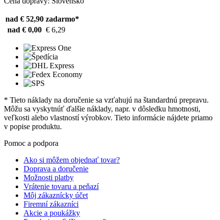
Cena dopravy: Slovensko
nad € 52,90
zadarmo*
nad € 0,00
€ 6,29
* Tieto náklady na doručenie sa vzťahujú na štandardnú prepravu.
Môžu sa vyskytnúť ďalšie náklady, napr. v dôsledku hmotnosti,
veľkosti alebo vlastností výrobkov. Tieto informácie nájdete priamo
v popise produktu.
Pomoc a podpora
Ako si môžem objednať tovar?
Doprava a doručenie
Možnosti platby
Vrátenie tovaru a peňazí
Môj zákaznícky účet
Firemní zákazníci
Akcie a poukážky