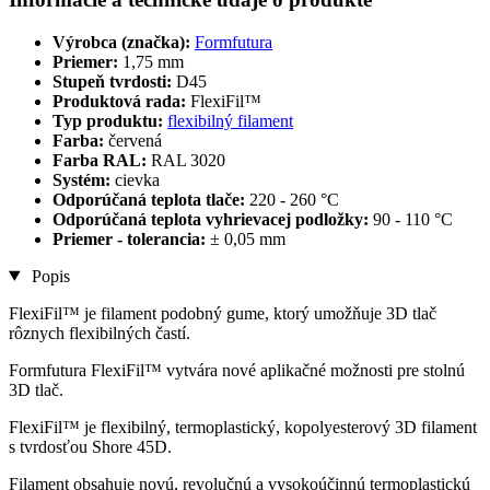
Výrobca (značka):
Formfutura
Priemer:
1,75 mm
Stupeň tvrdosti:
D45
Produktová rada:
FlexiFil™
Typ produktu:
flexibilný filament
Farba:
červená
Farba RAL:
RAL 3020
Systém:
cievka
Odporúčaná teplota tlače:
220 - 260 °C
Odporúčaná teplota vyhrievacej podložky:
90 - 110 °C
Priemer - tolerancia:
± 0,05 mm
Popis
FlexiFil™ je filament podobný gume, ktorý umožňuje 3D tlač
rôznych flexibilných častí.
Formfutura FlexiFil™ vytvára nové aplikačné možnosti pre stolnú
3D tlač.
FlexiFil™ je flexibilný, termoplastický, kopolyesterový 3D filament
s tvrdosťou Shore 45D.
Filament obsahuje novú, revolučnú a vysokoúčinnú termoplastickú