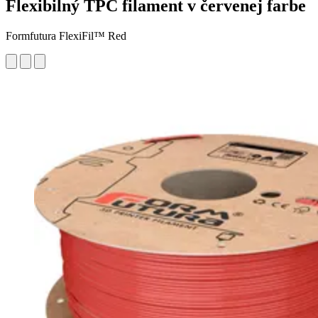
Flexibilný TPC filament v červenej farbe
Formfutura FlexiFil™ Red