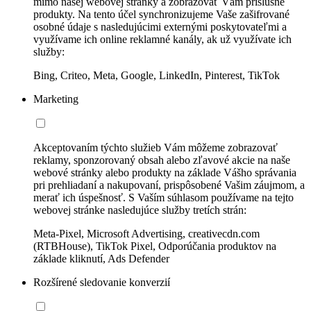
mimo našej webovej stránky a zobrazovať Vám príslušné
produkty. Na tento účel synchronizujeme Vaše zašifrované
osobné údaje s nasledujúcimi externými poskytovateľmi a
využívame ich online reklamné kanály, ak už využívate ich
služby:
Bing, Criteo, Meta, Google, LinkedIn, Pinterest, TikTok
Marketing
Akceptovaním týchto služieb Vám môžeme zobrazovať
reklamy, sponzorovaný obsah alebo zľavové akcie na naše
webové stránky alebo produkty na základe Vášho správania
pri prehliadaní a nakupovaní, prispôsobené Vašim záujmom, a
merať ich úspešnosť. S Vaším súhlasom používame na tejto
webovej stránke nasledujúce služby tretích strán:
Meta-Pixel, Microsoft Advertising, creativecdn.com
(RTBHouse), TikTok Pixel, Odporúčania produktov na
základe kliknutí, Ads Defender
Rozšírené sledovanie konverzií