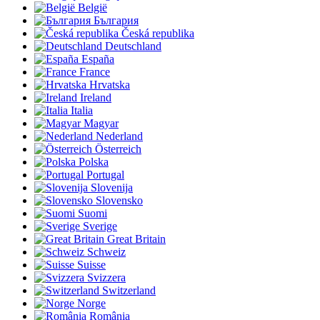
België
България
Česká republika
Deutschland
España
France
Hrvatska
Ireland
Italia
Magyar
Nederland
Österreich
Polska
Portugal
Slovenija
Slovensko
Suomi
Sverige
Great Britain
Schweiz
Suisse
Svizzera
Switzerland
Norge
România