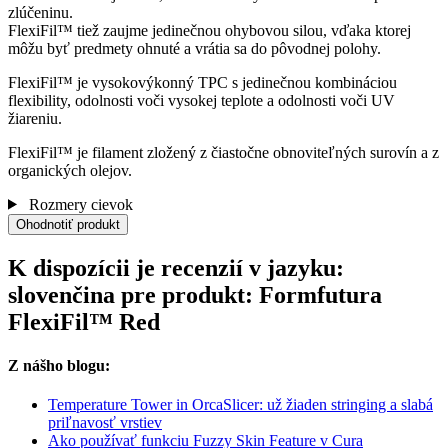
zlúčeninu.
FlexiFil™ tiež zaujme jedinečnou ohybovou silou, vďaka ktorej
môžu byť predmety ohnuté a vrátia sa do pôvodnej polohy.
FlexiFil™ je vysokovýkonný TPC s jedinečnou kombináciou
flexibility, odolnosti voči vysokej teplote a odolnosti voči UV
žiareniu.
FlexiFil™ je filament zložený z čiastočne obnoviteľných surovín a z
organických olejov.
Rozmery cievok
Ohodnotiť produkt
K dispozícii je recenzií v jazyku:
slovenčina pre produkt: Formfutura
FlexiFil™ Red
Z nášho blogu:
Temperature Tower in OrcaSlicer: už žiaden stringing a slabá
priľnavosť vrstiev
Ako používať funkciu Fuzzy Skin Feature v Cura