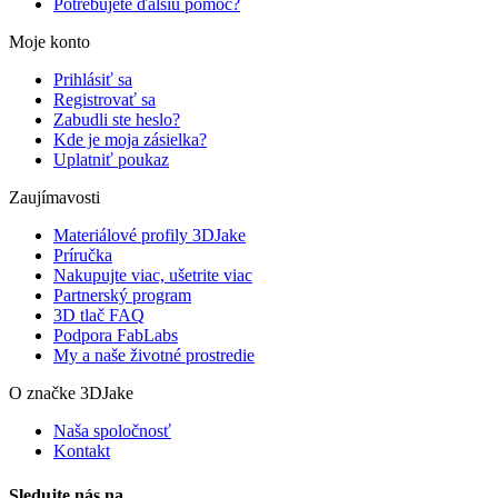
Potrebujete ďalšiu pomoc?
Moje konto
Prihlásiť sa
Registrovať sa
Zabudli ste heslo?
Kde je moja zásielka?
Uplatniť poukaz
Zaujímavosti
Materiálové profily 3DJake
Príručka
Nakupujte viac, ušetrite viac
Partnerský program
3D tlač FAQ
Podpora FabLabs
My a naše životné prostredie
O značke 3DJake
Naša spoločnosť
Kontakt
Sledujte nás na