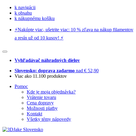
k navigácii
k obsahu
k nákupnému košíku
⚡️Nakúpte viac, ušetrite viac: 10 % zľava na nákup filamentov
a resín už od 10 kusov! ⚡️
Vyhľadávač náhradných dielov
Slovensko: doprava zadarmo
nad € 52,90
Viac ako 11.100 produktov
Pomoc
Kde je moja objednávka?
Vrátenie tovaru
Cena dopravy
Možnosti platby
Kontakt
Všetky témy nápovedy