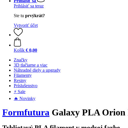
Prihlásiť sa
Prihlásiť sa teraz
Ste tu
prvýkrát?
Vytvoriť účet
Košík
€ 0,00
Značky
3D tlačiarne a viac
Náhradné diely a upgrady
Filamenty
Resiny
Príslušenstvo
⚡ Sale
🔥 Novinky
Formfutura
Galaxy PLA Orion B
Trblietavý PLA filament v modrej farbe