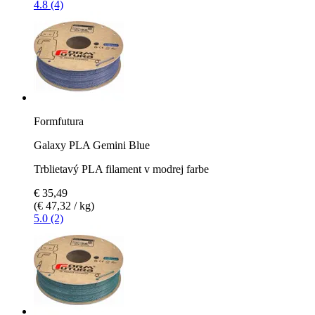
4.8 (4)
Formfutura
Galaxy PLA Gemini Blue
Trblietavý PLA filament v modrej farbe
€ 35,49
(€ 47,32 / kg)
5.0 (2)