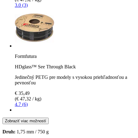
3.0 (3)
Formfutura
HDglass™ See Through Black
Jedinečný PETG pre modely s vysokou priehľadnosťou a
pevnosťou
€ 35,49
(€ 47,32 / kg)
4.7 (6)
Zobraziť viac možností
Druh:
1,75 mm / 750 g