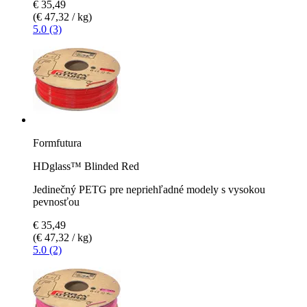
€ 35,49
(€ 47,32 / kg)
5.0 (3)
Formfutura
HDglass™ Blinded Red
Jedinečný PETG pre nepriehľadné modely s vysokou
pevnosťou
€ 35,49
(€ 47,32 / kg)
5.0 (2)