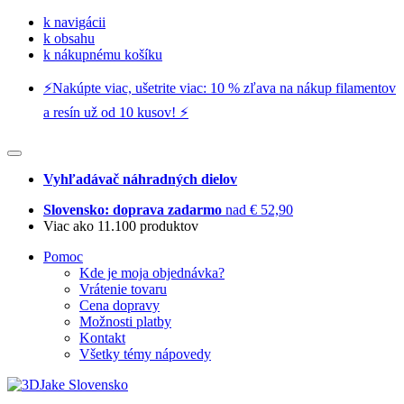
k navigácii
k obsahu
k nákupnému košíku
⚡️Nakúpte viac, ušetrite viac: 10 % zľava na nákup filamentov
a resín už od 10 kusov! ⚡️
Vyhľadávač náhradných dielov
Slovensko: doprava zadarmo
nad € 52,90
Viac ako 11.100 produktov
Pomoc
Kde je moja objednávka?
Vrátenie tovaru
Cena dopravy
Možnosti platby
Kontakt
Všetky témy nápovedy