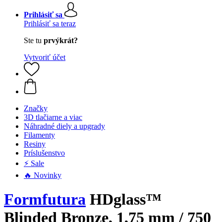
Prihlásiť sa
Prihlásiť sa teraz
Ste tu
prvýkrát?
Vytvoriť účet
Značky
3D tlačiarne a viac
Náhradné diely a upgrady
Filamenty
Resiny
Príslušenstvo
⚡ Sale
🔥 Novinky
Formfutura
HDglass™
Blinded Bronze, 1,75 mm / 750