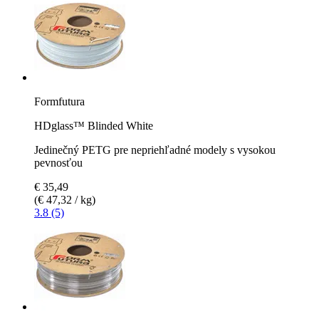
Formfutura
HDglass™ Blinded White
Jedinečný PETG pre nepriehľadné modely s vysokou
pevnosťou
€ 35,49
(€ 47,32 / kg)
3.8 (5)