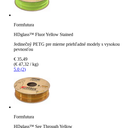
Formfutura
HDglass™ Fluor Yellow Stained
Jedinečný PETG pre mierne priehľadné modely s vysokou
pevnosťou
€ 35,49
(€ 47,32 / kg)
5.0 (2)
Formfutura
HDglass™ See Through Yellow