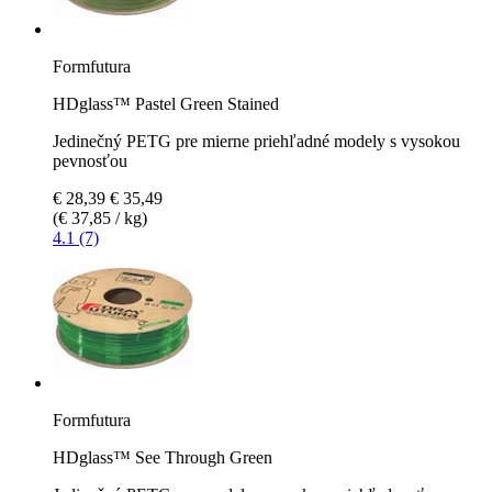
Formfutura
HDglass™ Pastel Green Stained
Jedinečný PETG pre mierne priehľadné modely s vysokou
pevnosťou
€ 28,39
€ 35,49
(€ 37,85 / kg)
4.1 (7)
Formfutura
HDglass™ See Through Green