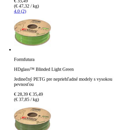
€ 35,49
(€ 47,32 / kg)
4.0 (2)
Formfutura
HDglass™ Blinded Light Green
Jedinečný PETG pre nepriehľadné modely s vysokou
pevnosťou
€ 28,39
€ 35,49
(€ 37,85 / kg)