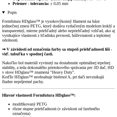
Priemer - tolerancia:
± 0,05 mm
Popis
Formfutura HDglass™ je vysokovýkonný filament na báze
jedinečnej zmesi PETG, ktorý dodáva vytlačeným modelom lesklý a
transparentný, mierne priehľadný alebo nepriehľadný vzhľad, ako aj
vynikajúce vlastnosti z hľadiska pevnosti, húževnatosti a teplotnej
odolnosti.
⇒ V závislosti od označenia farby sa stupeň priehľadnosti líši -
viď. tabuľka v spodnej časti.
Nakoľko bol materiál vyvinutý na dosiahnutie optimálnej tepelnej
stability, a teda dokonalého prietokového správania pre 3D tlač, HD
v slove HDglass™ znamená "Heavy Duty".
Keďže HDglass™ neobsahuje bisfenol A, pri tlači nevznikajú
žiadne nepríjemné pachy.
Hlavné vlastnosti Formfutura HDglass™:
modifikovaný PETG
rôzne stupne priehľadnosti (v závislosti od farebného
označenia)