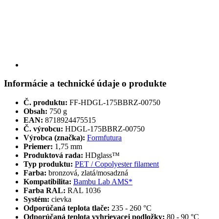
Informácie a technické údaje o produkte
Č. produktu:
FF-HDGL-175BBRZ-00750
Obsah:
750 g
EAN:
8718924475515
Č. výrobcu:
HDGL-175BBRZ-00750
Výrobca (značka):
Formfutura
Priemer:
1,75 mm
Produktová rada:
HDglass™
Typ produktu:
PET / Copolyester filament
Farba:
bronzová, zlatá/mosadzná
Kompatibilita:
Bambu Lab AMS*
Farba RAL:
RAL 1036
Systém:
cievka
Odporúčaná teplota tlače:
235 - 260 °C
Odporúčaná teplota vyhrievacej podložky:
80 - 90 °C