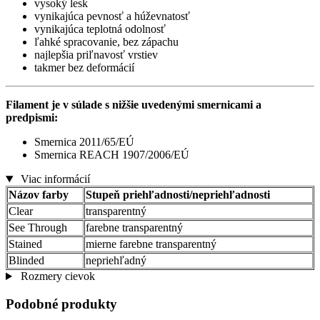
vysoký lesk
vynikajúca pevnosť a húževnatosť
vynikajúca teplotná odolnosť
ľahké spracovanie, bez zápachu
najlepšia priľnavosť vrstiev
takmer bez deformácií
Filament je v súlade s nižšie uvedenými smernicami a
predpismi:
Smernica 2011/65/EÚ
Smernica REACH 1907/2006/EÚ
Viac informácií
Názov farby
Stupeň priehľadnosti/nepriehľadnosti
Clear
transparentný
See Through
farebne transparentný
Stained
mierne farebne transparentný
Blinded
nepriehľadný
Rozmery cievok
Podobné produkty