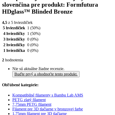
slovenčina pre produkt: Formfutura
HDglass™ Blinded Bronze
4,5
z 5 hviezdičiek
5 hviezdičiek
1
(50%)
4 hviezdičky
1
(50%)
3 hviezdičky
0
(0%)
2 hviezdičky
0
(0%)
1 hviezdička
0
(0%)
2
hodnotenia
Nie sú aktuálne žiadne recenzie.
Buďte prvý a ohodnoťte tento produkt.
Obľúbené kategórie:
Kompatibilné filamenty s Bambu Lab AMS
PETG zlatý filament
7,75mm PETG filament
Filament pre 3D tlačiarne v bronzovej farbe
1,75mm filament pre 3D tlačiarne