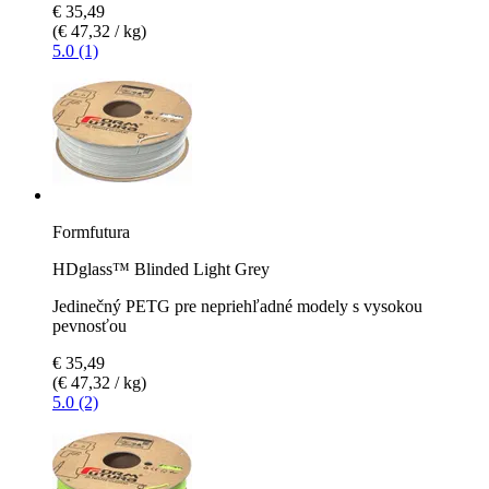
€ 35,49
(€ 47,32 / kg)
5.0 (1)
Formfutura
HDglass™ Blinded Light Grey
Jedinečný PETG pre nepriehľadné modely s vysokou
pevnosťou
€ 35,49
(€ 47,32 / kg)
5.0 (2)