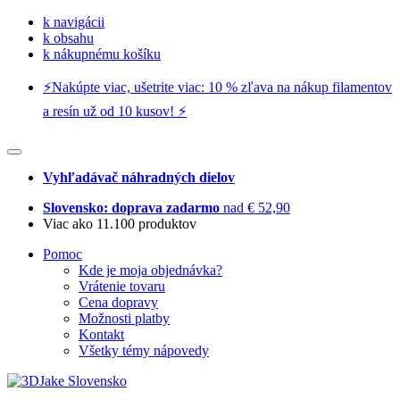
k navigácii
k obsahu
k nákupnému košíku
⚡️Nakúpte viac, ušetrite viac: 10 % zľava na nákup filamentov
a resín už od 10 kusov! ⚡️
Vyhľadávač náhradných dielov
Slovensko: doprava zadarmo
nad € 52,90
Viac ako 11.100 produktov
Pomoc
Kde je moja objednávka?
Vrátenie tovaru
Cena dopravy
Možnosti platby
Kontakt
Všetky témy nápovedy