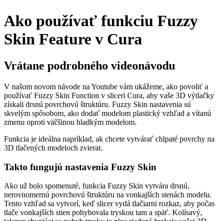
Ako používať funkciu Fuzzy
Skin Feature v Cura
Vrátane podrobného videonávodu
V našom novom návode na Youtube vám ukážeme, ako povoliť a
používať Fuzzy Skin Function v sliceri Cura, aby vaše 3D výtlačky
získali drsnú povrchovú štruktúru. Fuzzy Skin nastavenia sú
skvelým spôsobom, ako dodať modelom plastický vzhľad a vítanú
zmenu oproti väčšinou hladkým modelom.
Funkcia je ideálna napríklad, ak chcete vytvárať chlpaté povrchy na
3D tlačených modeloch zvierat.
Takto fungujú nastavenia Fuzzy Skin
Ako už bolo spomenuté, funkcia Fuzzy Skin vytvára drsnú,
nerovnomernú povrchovú štruktúru na vonkajších stenách modelu.
Tento vzhľad sa vytvorí, keď slicer vydá tlačiarni rozkaz, aby počas
tlače vonkajších stien pohybovala tryskou tam a späť. Kolísavý,