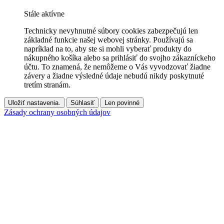
Stále aktívne
Technicky nevyhnutné súbory cookies zabezpečujú len
základné funkcie našej webovej stránky. Používajú sa
napríklad na to, aby ste si mohli vyberať produkty do
nákupného košíka alebo sa prihlásiť do svojho zákazníckeho
účtu. To znamená, že nemôžeme o Vás vyvodzovať žiadne
závery a žiadne výsledné údaje nebudú nikdy poskytnuté
tretím stranám.
Uložiť nastavenia.
Súhlasiť
Len povinné
Zásady ochrany osobných údajov