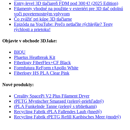
Entry-level 3D tlačiareň FDM pod 300 €! (2025 Edition)
Filamenty vhodné na použitie v exteriéri pre 3D tlač odolnú
voči poveternostným vplyvom
Čo zvážiť pri kúpe 3D tlačiarne
Epizóda na YouTube: Prečo netlačíte rýchlejšie? Testy
rýchlosti a prietoku!
Objavte v obchode 3DJake:
BIQU
Phaetus Heatbreak Kit
Fiberlogy FiberFlex+CF Black
Formfutura ReForm rApollo White
Fiberlogy HS PLA Clear Pink
Nové produkty:
Creality SpacePi V2 Plus Filament Dryer
rPETG Mystischer Smaragd (zelený-priehľadný)
rPLA Funkelnde Tanne (zelený s trblietkami)
Recycling Fabrik rPLA Fallendes Laub (hnedý)
Recycling Fabrik rPETG Refill Karibisches Meer (modrý)