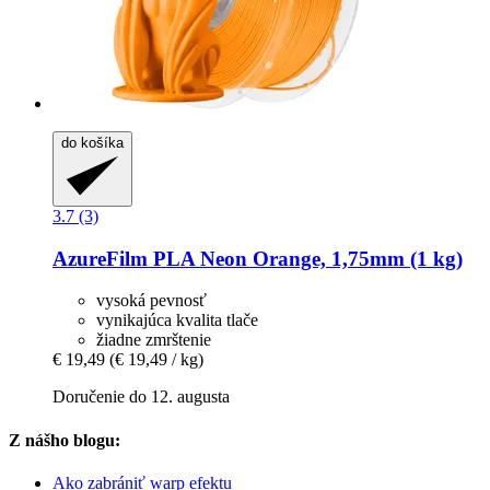
do košíka
3.7 (3)
AzureFilm
PLA Neon Orange, 1,75mm (1 kg)
vysoká pevnosť
vynikajúca kvalita tlače
žiadne zmrštenie
€ 19,49
(€ 19,49 / kg)
Doručenie do 12. augusta
Z nášho blogu:
Ako zabrániť warp efektu