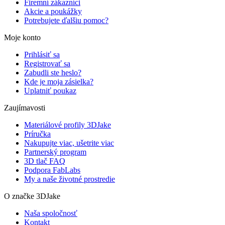
Firemní zákazníci
Akcie a poukážky
Potrebujete ďalšiu pomoc?
Moje konto
Prihlásiť sa
Registrovať sa
Zabudli ste heslo?
Kde je moja zásielka?
Uplatniť poukaz
Zaujímavosti
Materiálové profily 3DJake
Príručka
Nakupujte viac, ušetrite viac
Partnerský program
3D tlač FAQ
Podpora FabLabs
My a naše životné prostredie
O značke 3DJake
Naša spoločnosť
Kontakt