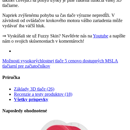
takmer chvejúci sa pohyb trysky je plne riadená funkcia vašej 3D
tlačiarne.
Napriek zvýšenému pohybu sa čas tlače výrazne nepredĺži. V
závislosti od ovládačov krokového motora vášho zariadenia môže
vydávať iba väčší hluk.
⇒ Vyskúšali ste už Fuzzy Skin? Navštívte nás na
Youtube
a napíšte
nám o svojich skúsenostiach v komentároch!
Možnosti vysokorýchlostnej tlače
5 cenovo dostupných MSLA
tlačiarní pre začiatočníkov
Príručka
Základy 3D tlače
(26)
Recenzie a testy produktov
(18)
Všetky príspevky
Naposledy ohodnotené