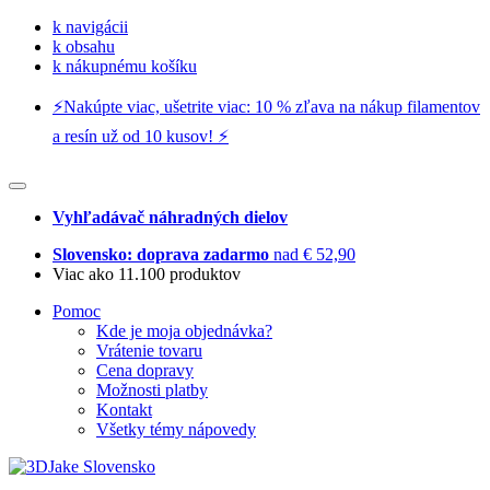
k navigácii
k obsahu
k nákupnému košíku
⚡️Nakúpte viac, ušetrite viac: 10 % zľava na nákup filamentov
a resín už od 10 kusov! ⚡️
Vyhľadávač náhradných dielov
Slovensko: doprava zadarmo
nad € 52,90
Viac ako 11.100 produktov
Pomoc
Kde je moja objednávka?
Vrátenie tovaru
Cena dopravy
Možnosti platby
Kontakt
Všetky témy nápovedy