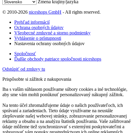
Zmena krajiny/jazyka
© 2010-2026
niceshops GmbH
- All rights reserved.
Prehľad informácií
Ochrana osobných údajov
Všeobecné zmluvné a storno podmienky
Vyhlásenie o prístupnosti
Nastavenia ochrany osobných údajov
Spoločnosť
Ďalšie obchody patriace spoločnosti niceshops
Odstúpiť od zmluvy tu
Prispôsobte si zážitok z nakupovania
Iba s vaším súhlasom používame súbory cookies a iné technológie,
aby sme vám mohli ponúknuť personalizovaný nákupný zážitok.
Na tento účel zhromažďujeme údaje o našich používateľoch, ich
správaní a zariadeniach. Tieto údaje využívame na neustále
zlepšovanie našej webovej stránky, zobrazovanie personalizovanej
reklamy a obsahu a na analýzu štatistík používania. Vaše zašifrované
údaje môžeme tiež synchronizovať s externými poskytovateľmi a
zobrazovať vám ponuky prostredníctvom ich online reklamných