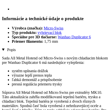
Informácie a technické údaje o produkte
Výrobca (značka):
Micro-Swiss
Typ produktu:
vyhrievací blok
Špeciálne pre 3D tlačiarne:
Wanhao Duplicator 6
Priemer filamentu:
1,75 mm
Popis
Sada All Metal Hotend od Micro-Swiss s novým chladiacim blokom
pre Wanhao Duplicator 6 má nasledujúce vylepšenia:
systém upínania drážok
výrazne lepší prenos tepla
ľahká demontáž a prispôsobenie
presná regulácia priemeru trysky
Súprava All Metal Hotend od Micro-Swiss pre extrudéry MK10.
Táto aktualizácia zahŕňa modifikovanú tepelnú bariéru, trysku a
chladiaci blok. Tepelná bariéra je vyrobená z dvoch rôznych
materiálov. Spodná časť bola vyrobená z nehrdzavejúcej ocele a