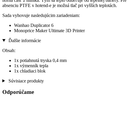
horná časť z hliníka. Tým sa teplo oddeľuje od tepelnej bariéry. Pre
absenciu PTFE v hotend-e je možná tlač pri vyšších teplotách.
Sada vyhovuje nasledujúcim zariadeniam:
Wanhao Duplicator 6
Monoprice Maker Ultimate 3D Printer
Ďalšie informácie
Obsah:
1x potiahnutá tryska 0,4 mm
1x výmenník tepla
1x chladiaci blok
Súvisiace produkty
Odporúčame