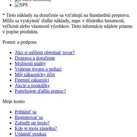
* Tieto náklady na doručenie sa vzťahujú na štandardnú prepravu.
Môžu sa vyskytnúť ďalšie náklady, napr. v dôsledku hmotnosti,
veľkosti alebo vlastností výrobkov. Tieto informácie nájdete priamo
v popise produktu.
Pomoc a podpora
Ako si môžem objednať tovar?
Doprava a doručenie
Možnosti platby
Vrátenie tovaru a peňazí
Môj zákaznícky účet
Firemní zákazníci
Akcie a poukážky
Potrebujete ďalšiu pomoc?
Moje konto
Prihlásiť sa
Registrovať sa
Zabudli ste heslo?
Kde je moja zásielka?
Uplatniť poukaz