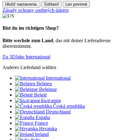
Uložiť nastavenia.
Súhlasiť
Len povinné
Zásady ochrany osobných údajov
Bist du im richtigen Shop?
Bitte wechsle zum Land
, das mit deiner Lieferadresse
übereinstimmt.
Zu 3DJake International
Anderes Lieferland wählen
International
Belgien
Belgique
België
България
Česká republika
Deutschland
España
France
Hrvatska
Ireland
Italia