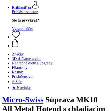
Prihlásiť sa
Prihlásiť sa teraz
Ste tu
prvýkrát?
Vytvoriť účet
Značky
3D tlačiarne a viac
Náhradné diely a upgrady
Filamenty
Resiny
Príslušenstvo
⚡ Sale
🔥 Novinky
Micro-Swiss
Súprava MK10
All Metal Hotend s chladiacim