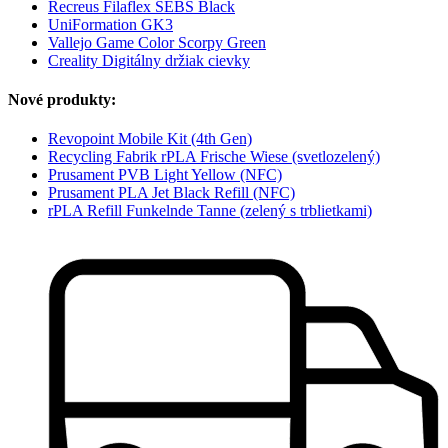
Recreus Filaflex SEBS Black
UniFormation GK3
Vallejo Game Color Scorpy Green
Creality Digitálny držiak cievky
Nové produkty:
Revopoint Mobile Kit (4th Gen)
Recycling Fabrik rPLA Frische Wiese (svetlozelený)
Prusament PVB Light Yellow (NFC)
Prusament PLA Jet Black Refill (NFC)
rPLA Refill Funkelnde Tanne (zelený s trblietkami)