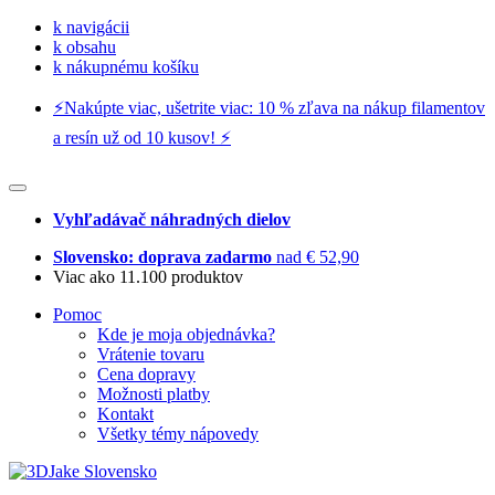
k navigácii
k obsahu
k nákupnému košíku
⚡️Nakúpte viac, ušetrite viac: 10 % zľava na nákup filamentov
a resín už od 10 kusov! ⚡️
Vyhľadávač náhradných dielov
Slovensko: doprava zadarmo
nad € 52,90
Viac ako 11.100 produktov
Pomoc
Kde je moja objednávka?
Vrátenie tovaru
Cena dopravy
Možnosti platby
Kontakt
Všetky témy nápovedy