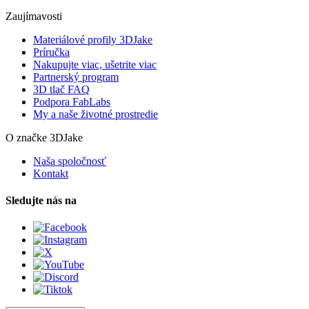
Zaujímavosti
Materiálové profily 3DJake
Príručka
Nakupujte viac, ušetrite viac
Partnerský program
3D tlač FAQ
Podpora FabLabs
My a naše životné prostredie
O značke 3DJake
Naša spoločnosť
Kontakt
Sledujte nás na