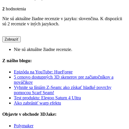
2
hodnotenia
Nie sú aktuálne žiadne recenzie v jazyku: slovenčina. K dispozícii
sú 2 recenzie v iných jazykoch.
Zobraziť
Nie sú aktuálne žiadne recenzie.
Z nášho blogu:
Epizóda na YouTube: HueForge
5 cenovo dostupných 3D skenerov pre začiatočníkov a
nováčikov
Vyhnite sa líniám Z-Seam: ako získať hladké povrchy
pomocou Scarf Seam!
Test produktu: Elegoo Saturn 4 Ultra
Ako zabrániť warp efektu
Objavte v obchode 3DJake:
Polymaker