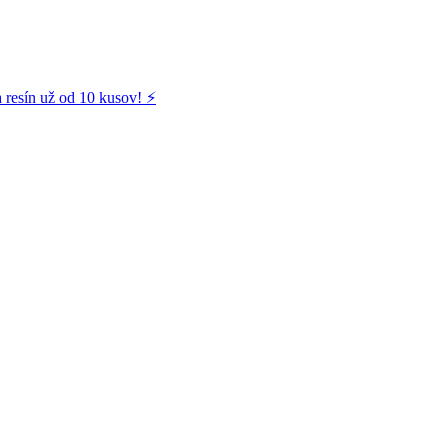
 resín už od 10 kusov! ⚡️