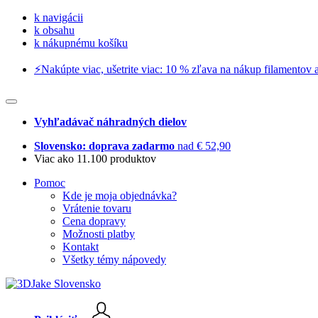
k navigácii
k obsahu
k nákupnému košíku
⚡️Nakúpte viac, ušetrite viac: 10 % zľava na nákup filamentov a
Vyhľadávač náhradných dielov
Slovensko: doprava zadarmo
nad € 52,90
Viac ako 11.100 produktov
Pomoc
Kde je moja objednávka?
Vrátenie tovaru
Cena dopravy
Možnosti platby
Kontakt
Všetky témy nápovedy