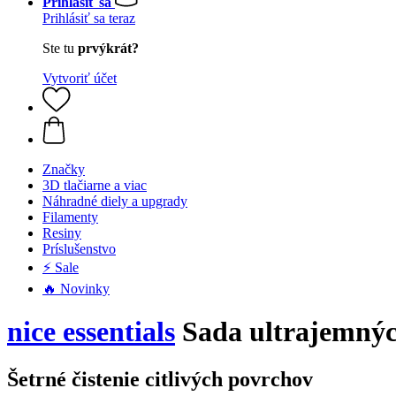
Prihlásiť sa
Prihlásiť sa teraz
Ste tu
prvýkrát?
Vytvoriť účet
Značky
3D tlačiarne a viac
Náhradné diely a upgrady
Filamenty
Resiny
Príslušenstvo
⚡ Sale
🔥 Novinky
nice essentials
Sada ultrajemných
Šetrné čistenie citlivých povrchov