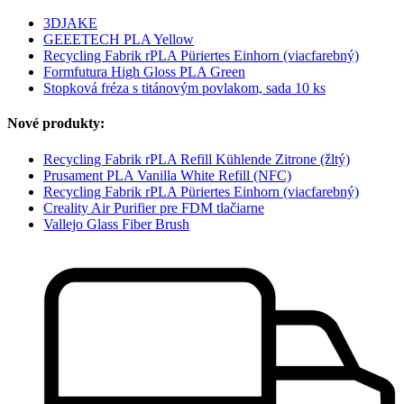
3DJAKE
GEEETECH PLA Yellow
Recycling Fabrik rPLA Püriertes Einhorn (viacfarebný)
Formfutura High Gloss PLA Green
Stopková fréza s titánovým povlakom, sada 10 ks
Nové produkty:
Recycling Fabrik rPLA Refill Kühlende Zitrone (žltý)
Prusament PLA Vanilla White Refill (NFC)
Recycling Fabrik rPLA Püriertes Einhorn (viacfarebný)
Creality Air Purifier pre FDM tlačiarne
Vallejo Glass Fiber Brush