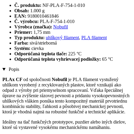
Č. produktu:
NF-PLA-F-754-1-010
Obsah:
1.000 g
EAN:
9180010461846
Č. výrobcu:
PLA-F-754-1-010
Výrobca (značka):
Nobufil
Priemer:
1,75 mm
Typ produktu:
uhlíkový filament
,
PLA filament
Farba:
sivá/strieborná
Systém:
cievka
Odporúčaná teplota tlače:
225 °C
Odporúčaná teplota vyhrievacej podložky:
65 °C
Popis
PLAx CF
od spoločnosti
Nobufil
je PLA filament vystužený
uhlíkom vyrobený z recyklovaných plastov, ktoré vznikajú ako
odpad z výroby pri priemyselnom spracovaní. Vďaka špeciálnej
úprave na zvýšenie rázovej pevnosti a pridaniu vysokopevnostných
uhlíkových vlákien ponúka tento kompozitný materiál prvotriednu
kombináciu stability, ľahkosti a pôsobivej mechanickej pevnosti,
ktorá je vhodná najmä na robustné funkčné a technické aplikácie.
Ideálny na tlač funkčných prototypov, puzdier alebo iných dielov,
ktoré sú vystavené vysokému mechanickému namáhaniu.