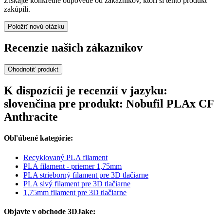
Získajte konkrétne odpovede od zákazníkov, ktorí si tento produkt
zakúpili.
Položiť novú otázku
Recenzie našich zákazníkov
Ohodnotiť produkt
K dispozícii je recenzií v jazyku:
slovenčina pre produkt: Nobufil PLAx CF
Anthracite
Obľúbené kategórie:
Recyklovaný PLA filament
PLA filament - priemer 1,75mm
PLA strieborný filament pre 3D tlačiarne
PLA sivý filament pre 3D tlačiarne
1,75mm filament pre 3D tlačiarne
Objavte v obchode 3DJake: