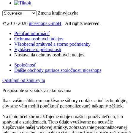
Zmena krajiny/jazyka
© 2010-2026
niceshops GmbH
- All rights reserved.
Prehľad informácií
Ochrana osobných údajov
Všeobecné zmluvné a storno podmienky
Vyhlásenie o prístupnosti
Nastavenia ochrany osobných údajov
Spoločnosť
Ďalšie obchody patriace spoločnosti niceshops
Odstúpiť od zmluvy tu
Prispôsobte si zážitok z nakupovania
Iba s vaším súhlasom používame súbory cookies a iné technológie,
aby sme vám mohli ponúknuť personalizovaný nákupný zážitok.
Na tento účel zhromažďujeme údaje o našich používateľoch, ich
správaní a zariadeniach. Tieto údaje využívame na neustále
zlepšovanie našej webovej stránky, zobrazovanie personalizovanej
reklamy a obsahu a na analýzu štatistík používania. Vaše zašifrované