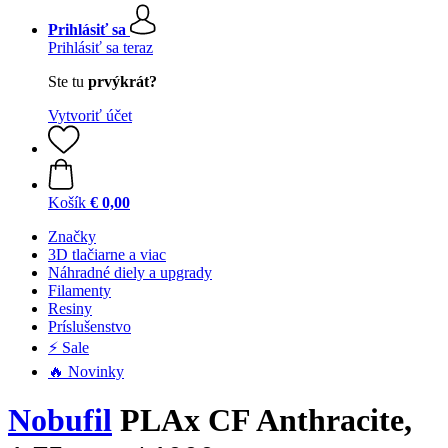
Prihlásiť sa
Prihlásiť sa teraz
Ste tu
prvýkrát?
Vytvoriť účet
Košík
€ 0,00
Značky
3D tlačiarne a viac
Náhradné diely a upgrady
Filamenty
Resiny
Príslušenstvo
⚡ Sale
🔥 Novinky
Nobufil
PLAx CF Anthracite,