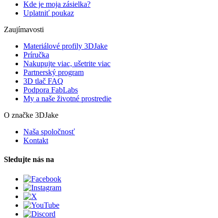
Kde je moja zásielka?
Uplatniť poukaz
Zaujímavosti
Materiálové profily 3DJake
Príručka
Nakupujte viac, ušetrite viac
Partnerský program
3D tlač FAQ
Podpora FabLabs
My a naše životné prostredie
O značke 3DJake
Naša spoločnosť
Kontakt
Sledujte nás na