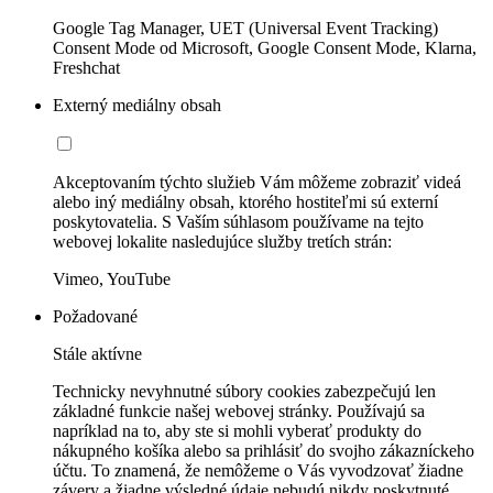
Google Tag Manager, UET (Universal Event Tracking)
Consent Mode od Microsoft, Google Consent Mode, Klarna,
Freshchat
Externý mediálny obsah
Akceptovaním týchto služieb Vám môžeme zobraziť videá
alebo iný mediálny obsah, ktorého hostiteľmi sú externí
poskytovatelia. S Vaším súhlasom používame na tejto
webovej lokalite nasledujúce služby tretích strán:
Vimeo, YouTube
Požadované
Stále aktívne
Technicky nevyhnutné súbory cookies zabezpečujú len
základné funkcie našej webovej stránky. Používajú sa
napríklad na to, aby ste si mohli vyberať produkty do
nákupného košíka alebo sa prihlásiť do svojho zákazníckeho
účtu. To znamená, že nemôžeme o Vás vyvodzovať žiadne
závery a žiadne výsledné údaje nebudú nikdy poskytnuté