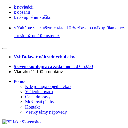
k navigácii
k obsahu
k nákupnému košíku
⚡️Nakúpte viac, ušetrite viac: 10 % zľava na nákup filamentov
a resín už od 10 kusov! ⚡️
Vyhľadávač náhradných dielov
Slovensko: doprava zadarmo
nad € 52,90
Viac ako 11.100 produktov
Pomoc
Kde je moja objednávka?
Vrátenie tovaru
Cena dopravy
Možnosti platby
Kontakt
Všetky témy nápovedy