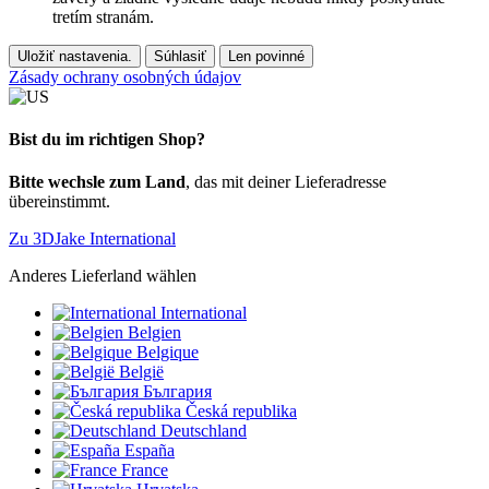
tretím stranám.
Uložiť nastavenia.
Súhlasiť
Len povinné
Zásady ochrany osobných údajov
Bist du im richtigen Shop?
Bitte wechsle zum Land
, das mit deiner Lieferadresse
übereinstimmt.
Zu 3DJake International
Anderes Lieferland wählen
International
Belgien
Belgique
België
България
Česká republika
Deutschland
España
France