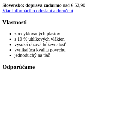
Slovensko: doprava zadarmo
nad € 52,90
Viac informácií o odoslaní a doručení
Vlastnosti
z recyklovaných plastov
s 10 % uhlíkových vlákien
vysoká rázová húževnatosť
vynikajúca kvalita povrchu
jednoduchý na tlač
Odporúčame