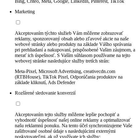
Bing, Criteo, Meta, Google, LinkedIn, Pinterest, TikTok
Marketing
Akceptovaním týchto služieb Vám môžeme zobrazovať
reklamy, sponzorovaný obsah alebo zľavové akcie na naše
webové stránky alebo produkty na základe Vášho správania
pri prehliadaní a nakupovaní, prispôsobené Vašim záujmom, a
merať ich úspešnosť. S Vaším súhlasom používame na tejto
webovej stránke nasledujúce služby tretích strán:
Meta-Pixel, Microsoft Advertising, creativecdn.com
(RTBHouse), TikTok Pixel, Odporúčania produktov na
základe kliknutí, Ads Defender
Rozšírené sledovanie konverzií
Akceptovaním tejto služby môžeme lepšie pochopiť a
vyhodnotiť úspešnosť našej online reklamy a optimalizovať
našu reklamnú ponuku. Na tento účel synchronizujeme Vaše
zašifrované osobné údaje s nasledujúcimi externými
poskytovateľmi, ak už využívate ich služby: