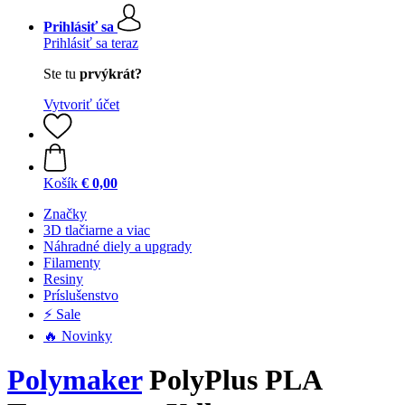
Prihlásiť sa
Prihlásiť sa teraz
Ste tu
prvýkrát?
Vytvoriť účet
Košík
€ 0,00
Značky
3D tlačiarne a viac
Náhradné diely a upgrady
Filamenty
Resiny
Príslušenstvo
⚡ Sale
🔥 Novinky
Polymaker
PolyPlus PLA