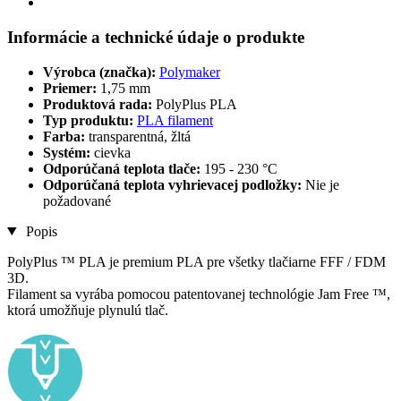
Informácie a technické údaje o produkte
Výrobca (značka):
Polymaker
Priemer:
1,75 mm
Produktová rada:
PolyPlus PLA
Typ produktu:
PLA filament
Farba:
transparentná, žltá
Systém:
cievka
Odporúčaná teplota tlače:
195 - 230 °C
Odporúčaná teplota vyhrievacej podložky:
Nie je
požadované
Popis
PolyPlus ™ PLA je premium PLA pre všetky tlačiarne FFF / FDM
3D.
Filament sa vyrába pomocou patentovanej technológie Jam Free ™,
ktorá umožňuje plynulú tlač.