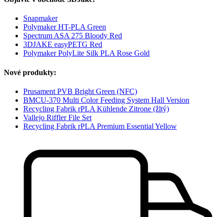
Snapmaker
Polymaker HT-PLA Green
Spectrum ASA 275 Bloody Red
3DJAKE easyPETG Red
Polymaker PolyLite Silk PLA Rose Gold
Nové produkty:
Prusament PVB Bright Green (NFC)
BMCU-370 Multi Color Feeding System Hall Version
Recycling Fabrik rPLA Kühlende Zitrone (žltý)
Vallejo Riffler File Set
Recycling Fabrik rPLA Premium Essential Yellow