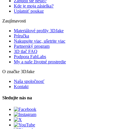
Zabudli ste heslo?
Kde je moja zásielka?
Uplatniť poukaz
Zaujímavosti
Materiálové profily 3DJake
Príručka
Nakupujte viac, ušetrite viac
Partnerský program
3D tlač FAQ
Podpora FabLabs
My a naše životné prostredie
O značke 3DJake
Naša spoločnosť
Kontakt
Sledujte nás na