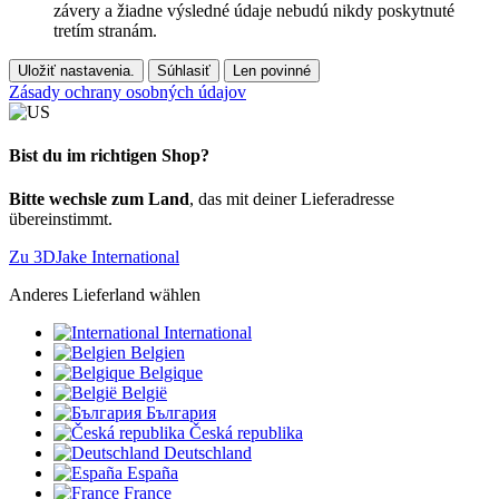
závery a žiadne výsledné údaje nebudú nikdy poskytnuté
tretím stranám.
Uložiť nastavenia.
Súhlasiť
Len povinné
Zásady ochrany osobných údajov
Bist du im richtigen Shop?
Bitte wechsle zum Land
, das mit deiner Lieferadresse
übereinstimmt.
Zu 3DJake International
Anderes Lieferland wählen
International
Belgien
Belgique
België
България
Česká republika
Deutschland
España
France