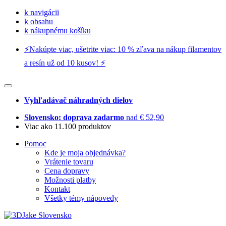
k navigácii
k obsahu
k nákupnému košíku
⚡️Nakúpte viac, ušetrite viac: 10 % zľava na nákup filamentov
a resín už od 10 kusov! ⚡️
Vyhľadávač náhradných dielov
Slovensko: doprava zadarmo
nad € 52,90
Viac ako 11.100 produktov
Pomoc
Kde je moja objednávka?
Vrátenie tovaru
Cena dopravy
Možnosti platby
Kontakt
Všetky témy nápovedy