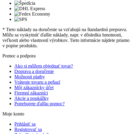
* Tieto náklady na doručenie sa vzťahujú na štandardnú prepravu.
Môžu sa vyskytnúť ďalšie náklady, napr. v dôsledku hmotnosti,
veľkosti alebo vlastností výrobkov. Tieto informácie nájdete priamo
v popise produktu.
Pomoc a podpora
Ako si môžem objednať tovar?
Doprava a doručenie
Možnosti platby
Vrátenie tovaru a peňazí
Môj zákaznícky účet
Firemní zákazníci
Akcie a poukážky
Potrebujete ďalšiu pomoc?
Moje konto
Prihlásiť sa
Registrovať sa