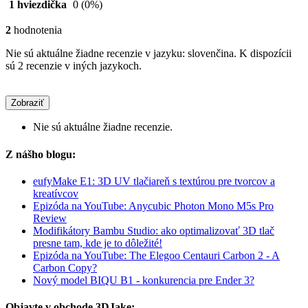
1 hviezdička
0
(0%)
2
hodnotenia
Nie sú aktuálne žiadne recenzie v jazyku: slovenčina. K dispozícii
sú 2 recenzie v iných jazykoch.
Zobraziť
Nie sú aktuálne žiadne recenzie.
Z nášho blogu:
eufyMake E1: 3D UV tlačiareň s textúrou pre tvorcov a
kreatívcov
Epizóda na YouTube: Anycubic Photon Mono M5s Pro
Review
Modifikátory Bambu Studio: ako optimalizovať 3D tlač
presne tam, kde je to dôležité!
Epizóda na YouTube: The Elegoo Centauri Carbon 2 - A
Carbon Copy?
Nový model BIQU B1 - konkurencia pre Ender 3?
Objavte v obchode 3DJake: