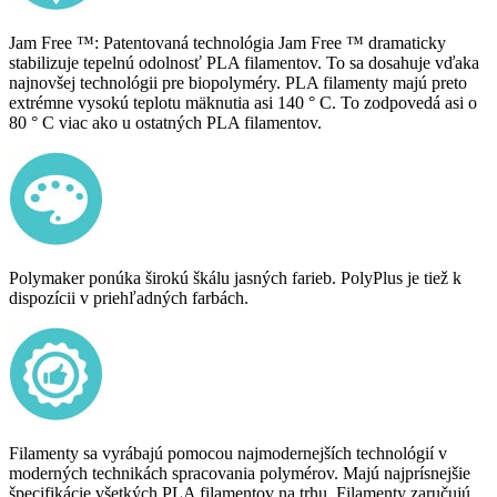
Jam Free ™: Patentovaná technológia Jam Free ™ dramaticky
stabilizuje tepelnú odolnosť PLA filamentov. To sa dosahuje vďaka
najnovšej technológii pre biopolyméry. PLA filamenty majú preto
extrémne vysokú teplotu mäknutia asi 140 ° C. To zodpovedá asi o
80 ° C viac ako u ostatných PLA filamentov.
Polymaker ponúka širokú škálu jasných farieb. PolyPlus je tiež k
dispozícii v priehľadných farbách.
Filamenty sa vyrábajú pomocou najmodernejších technológií v
moderných technikách spracovania polymérov. Majú najprísnejšie
špecifikácie všetkých PLA filamentov na trhu. Filamenty zaručujú