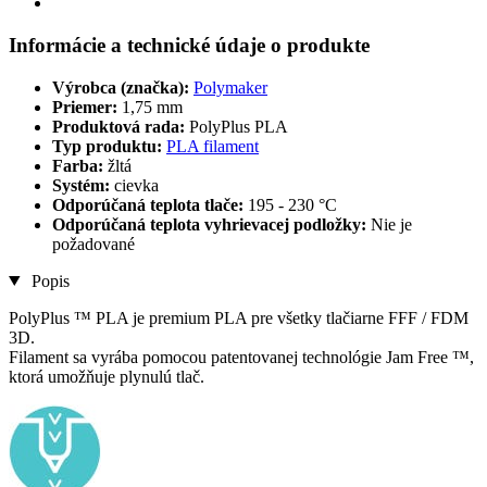
Informácie a technické údaje o produkte
Výrobca (značka):
Polymaker
Priemer:
1,75 mm
Produktová rada:
PolyPlus PLA
Typ produktu:
PLA filament
Farba:
žltá
Systém:
cievka
Odporúčaná teplota tlače:
195 - 230 °C
Odporúčaná teplota vyhrievacej podložky:
Nie je
požadované
Popis
PolyPlus ™ PLA je premium PLA pre všetky tlačiarne FFF / FDM
3D.
Filament sa vyrába pomocou patentovanej technológie Jam Free ™,
ktorá umožňuje plynulú tlač.