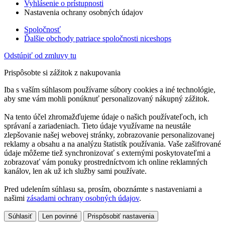
Vyhlásenie o prístupnosti
Nastavenia ochrany osobných údajov
Spoločnosť
Ďalšie obchody patriace spoločnosti niceshops
Odstúpiť od zmluvy tu
Prispôsobte si zážitok z nakupovania
Iba s vaším súhlasom používame súbory cookies a iné technológie,
aby sme vám mohli ponúknuť personalizovaný nákupný zážitok.
Na tento účel zhromažďujeme údaje o našich používateľoch, ich
správaní a zariadeniach. Tieto údaje využívame na neustále
zlepšovanie našej webovej stránky, zobrazovanie personalizovanej
reklamy a obsahu a na analýzu štatistík používania. Vaše zašifrované
údaje môžeme tiež synchronizovať s externými poskytovateľmi a
zobrazovať vám ponuky prostredníctvom ich online reklamných
kanálov, len ak už ich služby sami používate.
Pred udelením súhlasu sa, prosím, oboznámte s nastaveniami a
našimi
zásadami ochrany osobných údajov
.
Súhlasiť
Len povinné
Prispôsobiť nastavenia