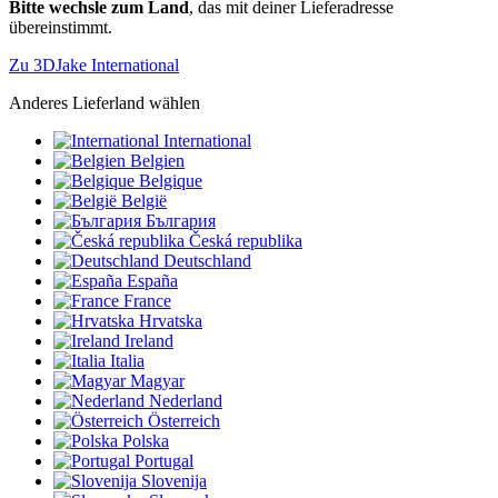
Bitte wechsle zum Land
, das mit deiner Lieferadresse
übereinstimmt.
Zu 3DJake International
Anderes Lieferland wählen
International
Belgien
Belgique
België
България
Česká republika
Deutschland
España
France
Hrvatska
Ireland
Italia
Magyar
Nederland
Österreich
Polska
Portugal
Slovenija