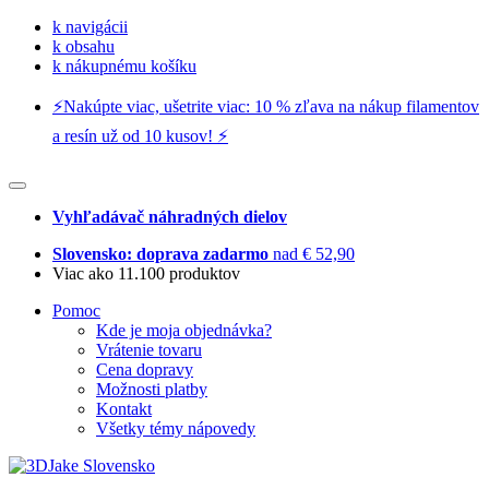
k navigácii
k obsahu
k nákupnému košíku
⚡️Nakúpte viac, ušetrite viac: 10 % zľava na nákup filamentov
a resín už od 10 kusov! ⚡️
Vyhľadávač náhradných dielov
Slovensko: doprava zadarmo
nad € 52,90
Viac ako 11.100 produktov
Pomoc
Kde je moja objednávka?
Vrátenie tovaru
Cena dopravy
Možnosti platby
Kontakt
Všetky témy nápovedy