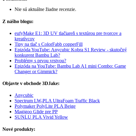
Nie sú aktuálne žiadne recenzie.
Z nášho blogu:
eufyMake E1: 3D UV tlačiareň s textúrou pre tvorcov a
kreatívcov
Tipy na tlač s ColorFabb copperFill
Epizóda YouTube: Anycubic Kobra S1 Review - skutočný
konkurent Bambu Lab?
Problémy s prvou vrstvou?
Epizóda na YouTube: Bambu Lab A1 mini Combo: Game
Changer or Gimmick?
Objavte v obchode 3DJake:
Anycubic
Spectrum LW-PLA UltraFoam Traffic Black
Polymaker PolyLite PLA Beige
Magigoo Glide pre PP
SUNLU PLA Vivid Yellow
Nové produkty: