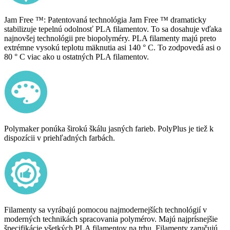
Jam Free ™: Patentovaná technológia Jam Free ™ dramaticky
stabilizuje tepelnú odolnosť PLA filamentov. To sa dosahuje vďaka
najnovšej technológii pre biopolyméry. PLA filamenty majú preto
extrémne vysokú teplotu mäknutia asi 140 ° C. To zodpovedá asi o
80 ° C viac ako u ostatných PLA filamentov.
Polymaker ponúka širokú škálu jasných farieb. PolyPlus je tiež k
dispozícii v priehľadných farbách.
Filamenty sa vyrábajú pomocou najmodernejších technológií v
moderných technikách spracovania polymérov. Majú najprísnejšie
špecifikácie všetkých PLA filamentov na trhu. Filamenty zaručujú