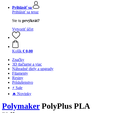
Prihlásiť sa
Prihlásiť sa teraz
Ste tu
prvýkrát?
Vytvoriť účet
Košík
€ 0,00
Značky
3D tlačiarne a viac
Náhradné diely a upgrady
Filamenty
Resiny
Príslušenstvo
⚡ Sale
🔥 Novinky
Polymaker
PolyPlus PLA