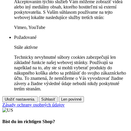
Akceptovaním týchto služieb Vám môžeme zobraziť videá
alebo iný mediálny obsah, ktorého hostiteľmi sú externí
poskytovatelia. S Vaším súhlasom používame na tejto
webovej lokalite nasledujúce služby tretích strán:
Vimeo, YouTube
Požadované
Stále aktívne
Technicky nevyhnutné súbory cookies zabezpečujú len
základné funkcie našej webovej stránky. Používajú sa
napríklad na to, aby ste si mohli vyberať produkty do
nákupného košíka alebo sa prihlásiť do svojho zákazníckeho
účtu. To znamená, že nemôžeme o Vás vyvodzovať žiadne
závery a žiadne výsledné údaje nebudú nikdy poskytnuté
tretím stranám.
Uložiť nastavenia.
Súhlasiť
Len povinné
Zásady ochrany osobných údajov
Bist du im richtigen Shop?