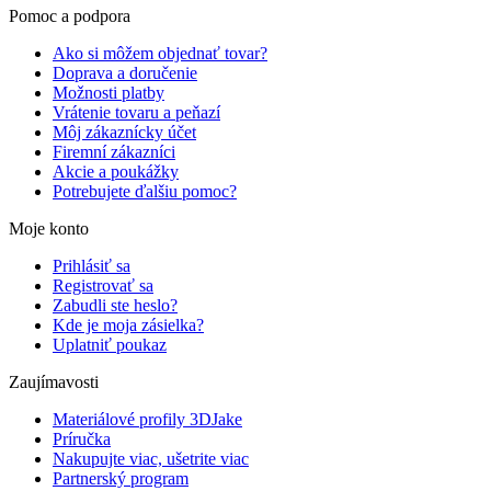
Pomoc a podpora
Ako si môžem objednať tovar?
Doprava a doručenie
Možnosti platby
Vrátenie tovaru a peňazí
Môj zákaznícky účet
Firemní zákazníci
Akcie a poukážky
Potrebujete ďalšiu pomoc?
Moje konto
Prihlásiť sa
Registrovať sa
Zabudli ste heslo?
Kde je moja zásielka?
Uplatniť poukaz
Zaujímavosti
Materiálové profily 3DJake
Príručka
Nakupujte viac, ušetrite viac
Partnerský program